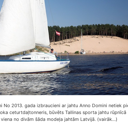
i No 2013. gada izbraucieni ar jahtu Anno Domini netiek pi
oka ceturtdaļtonneris, būvēts Tallinas sporta jahtu rūpnīcā
 viena no divām šāda modeļa jahtām Latvijā. (vairāk…)