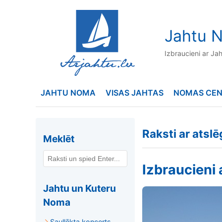
to
content
Jahtu N
Izbraucieni ar Ja
JAHTU NOMA
VISAS JAHTAS
NOMAS CE
Raksti ar atsl
Meklēt
Izbraucieni
Jahtu un Kuteru
Noma
Saullēkta koncerts