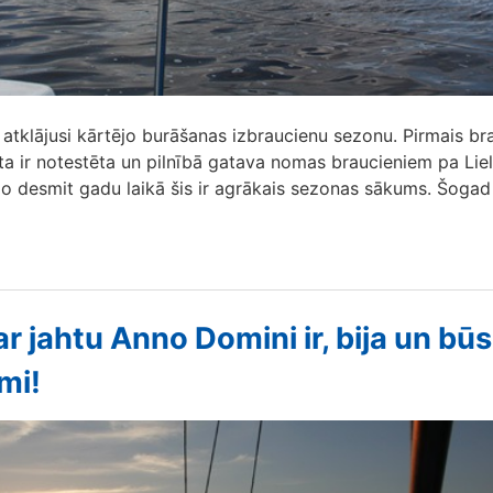
 atklājusi kārtējo burāšanas izbraucienu sezonu. Pirmais br
ahta ir notestēta un pilnībā gatava nomas braucieniem pa Lie
jo desmit gadu laikā šis ir agrākais sezonas sākums. Šogad
ar jahtu Anno Domini ir, bija un būs
mi!