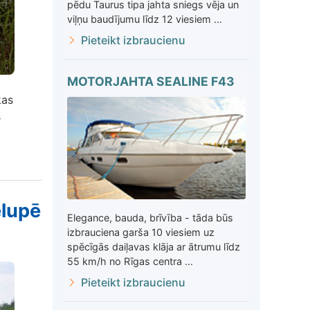
pēdu Taurus tipa jahta sniegs vēja un
viļņu baudījumu līdz 12 viesiem ...
Pieteikt izbraucienu
MOTORJAHTA SEALINE F43
kas
s
elupē
Elegance, bauda, brīvība - tāda būs
izbrauciena garša 10 viesiem uz
spēcīgās daiļavas klāja ar ātrumu līdz
55 km/h no Rīgas centra ...
Pieteikt izbraucienu