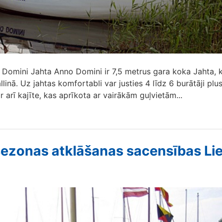
 Domini Jahta Anno Domini ir 7,5 metrus gara koka Jahta, 
linā. Uz jahtas komfortabli var justies 4 līdz 6 burātāji plu
r arī kajīte, kas aprīkota ar vairākām guļvietām...
ezonas atklāšanas sacensības Li