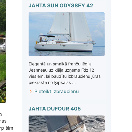
JAHTA SUN ODYSSEY 42
Elegantā un smalkā franču lēdija
Jeanneau uz klāja uzņems līdz 12
viesiem, lai baudītu izbraucienu jūras
piekrastē no Ķīpsalas ...
Pieteikt izbraucienu
JAHTA DUFOUR 405
as
nas
rp šim