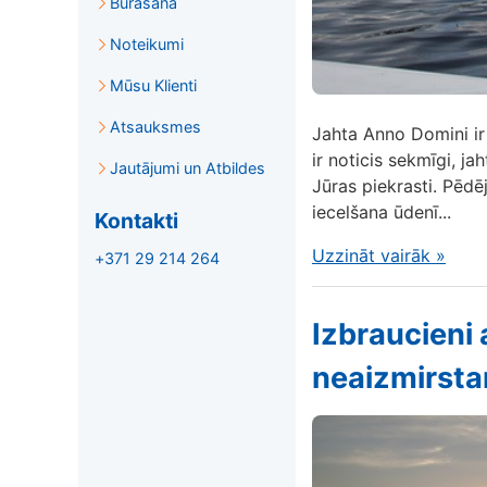
Burāšana
Noteikumi
Mūsu Klienti
Atsauksmes
Jahta Anno Domini ir
ir noticis sekmīgi, j
Jautājumi un Atbildes
Jūras piekrasti. Pēdē
iecelšana ūdenī...
Kontakti
Uzzināt vairāk
»
+371 29 214 264
Izbraucieni 
neaizmirsta