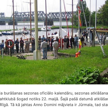
a burāšanas sezonas oficiālo kalendāru, sezonas atklāšan
jahtklubā šogad notiks 22. maijā. Šajā pašā datumā atklāša
Rīgā. Tā kā jahtas Anno Domini mājvieta ir Jūrmala, tad sta