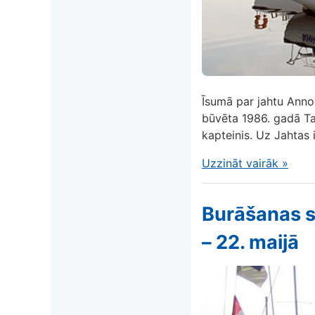
Īsumā par jahtu Anno
būvēta 1986. gadā Tal
kapteinis. Uz Jahtas i
Uzzināt vairāk
»
Burāšanas s
– 22. maijā