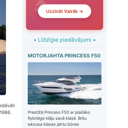
Uzzināt Vairāk →
•
Līdzīgie piedāvājumi
•
MOTORJAHTA PRINCESS F50
edāvāti
 1986.
Prestižā Princess F50 ar plašāko
flybridge klāju savā klasē. Britu
luksusa klases jahtu būves