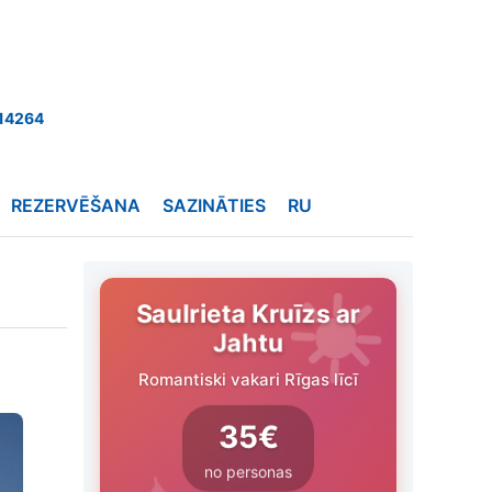
14264
REZERVĒŠANA
SAZINĀTIES
RU
Saulrieta Kruīzs ar
Jahtu
Romantiski vakari Rīgas līcī
35€
no personas