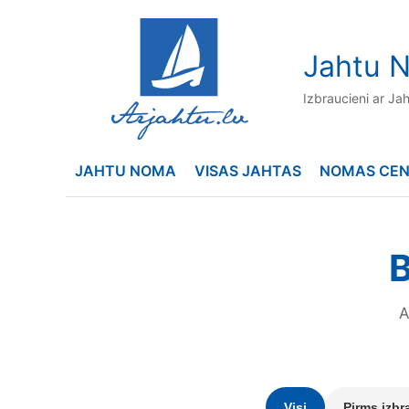
to
content
Jahtu N
Izbraucieni ar Ja
JAHTU NOMA
VISAS JAHTAS
NOMAS CE
B
A
Visi
Pirms izbr