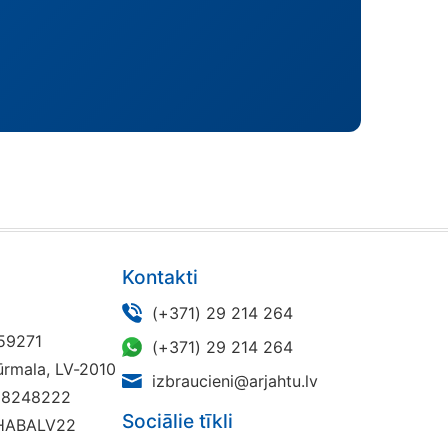
Kontakti
(+371) 29 214 264
959271
(+371) 29 214 264
 Jūrmala, LV-2010
izbraucieni@arjahtu.lv
18248222
Sociālie tīkli
HABALV22