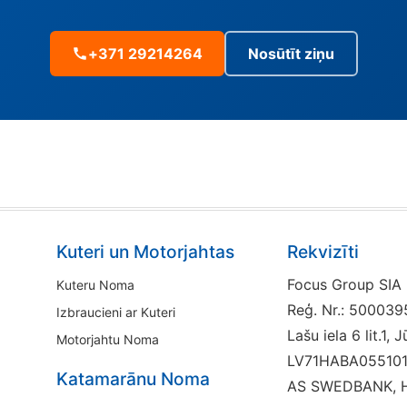
+371 29214264
Nosūtīt ziņu
Smēķēšana uz jahtas ir
kategoriski aizliegta
Kuteri un Motorjahtas
Rekvizīti
Focus Group SIA
Kuteru Noma
Reģ. Nr.: 50003
Izbraucieni ar Kuteri
Lašu iela 6 lit.1,
Motorjahtu Noma
LV71HABA05510
Katamarānu Noma
AS SWEDBANK, 