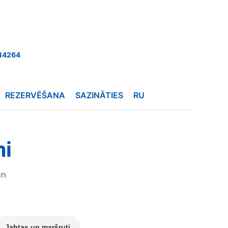
14264
REZERVĒŠANA
SAZINĀTIES
RU
mi
un
Jahtas un maršruti