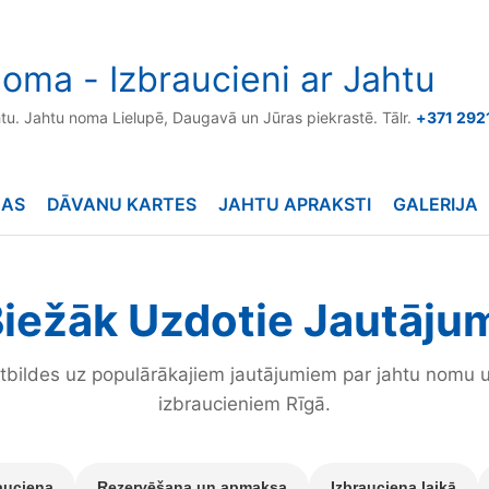
oma - Izbraucieni ar Jahtu
htu. Jahtu noma Lielupē, Daugavā un Jūras piekrastē. Tālr.
+371 292
NAS
DĀVANU KARTES
JAHTU APRAKSTI
GALERIJA
iežāk Uzdotie Jautāju
tbildes uz populārākajiem jautājumiem par jahtu nomu 
izbraucieniem Rīgā.
auciena
Rezervēšana un apmaksa
Izbrauciena laikā