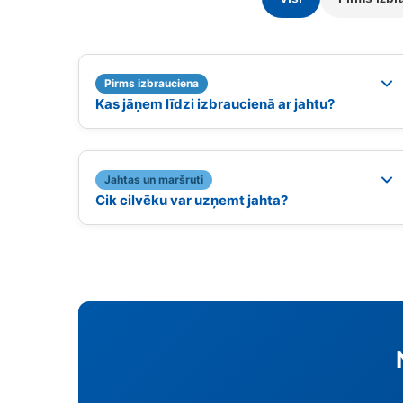
Pirms izbrauciena
Kas jāņem līdzi izbraucienā ar jahtu?
Jahtas un maršruti
Cik cilvēku var uzņemt jahta?
Stars