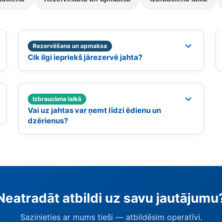
Rezervēšana un apmaksa
Cik ilgi iepriekš jārezervē jahta?
Izbrauciena laikā
Vai uz jahtas var ņemt līdzi ēdienu un
dzērienus?
Neatradāt atbildi uz savu jautājumu
Sazinieties ar mums tieši — atbildēsim operatīvi.