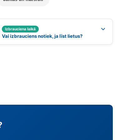
Izbrauciena laikā
Vai izbrauciens notiek, ja līst lietus?
?