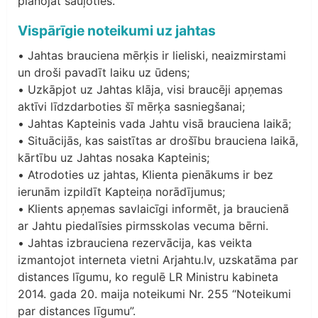
plānojat sauļoties.
Vispārīgie noteikumi uz jahtas
• Jahtas brauciena mērķis ir lieliski, neaizmirstami
un droši pavadīt laiku uz ūdens;
• Uzkāpjot uz Jahtas klāja, visi braucēji apņemas
aktīvi līdzdarboties šī mērķa sasniegšanai;
• Jahtas Kapteinis vada Jahtu visā brauciena laikā;
• Situācijās, kas saistītas ar drošību brauciena laikā,
kārtību uz Jahtas nosaka Kapteinis;
• Atrodoties uz jahtas, Klienta pienākums ir bez
ierunām izpildīt Kapteiņa norādījumus;
• Klients apņemas savlaicīgi informēt, ja braucienā
ar Jahtu piedalīsies pirmsskolas vecuma bērni.
• Jahtas izbrauciena rezervācija, kas veikta
izmantojot interneta vietni Arjahtu.lv, uzskatāma par
distances līgumu, ko regulē LR Ministru kabineta
2014. gada 20. maija noteikumi Nr. 255 “Noteikumi
par distances līgumu”.