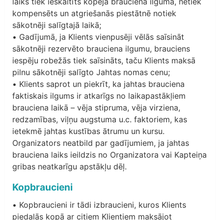
laiks tiek ieskaitīts kopējā brauciena ilgumā, netiek
kompensēts un atgriešanās piestātnē notiek
sākotnēji salīgtajā laikā;
• Gadījumā, ja Klients vienpusēji vēlās saīsināt
sākotnēji rezervēto brauciena ilgumu, brauciens
iespēju robežās tiek saīsināts, taču Klients maksā
pilnu sākotnēji salīgto Jahtas nomas cenu;
• Klients saprot un piekrīt, ka jahtas brauciena
faktiskais ilgums ir atkarīgs no laikapastākļiem
brauciena laikā – vēja stipruma, vēja virziena,
redzamības, viļņu augstuma u.c. faktoriem, kas
ietekmē jahtas kustības ātrumu un kursu.
Organizators neatbild par gadījumiem, ja jahtas
brauciena laiks ieildzis no Organizatora vai Kapteiņa
gribas neatkarīgu apstākļu dēļ.
Kopbraucieni
• Kopbraucieni ir tādi izbraucieni, kuros Klients
piedalās kopā ar citiem Klientiem maksājot