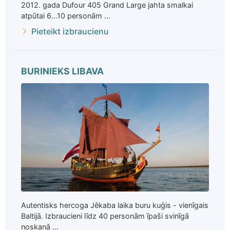
2012. gada Dufour 405 Grand Large jahta smalkai
atpūtai 6...10 personām ...
Pieteikt izbraucienu
BURINIEKS LIBAVA
Autentisks hercoga Jēkaba laika buru kuģis - vienīgais
Baltijā. Izbraucieni līdz 40 personām īpaši svinīgā
noskaņā ...