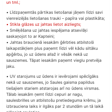
un tml.;
• Līdzpaņemtās pārtikas lietošanai jāņem līdzi savi
vienreizējās lietošanas trauki – papīra vai plastikāta;
• Stikla glāzes uz jahtas lietot aizliegts;
• Smēķēšana uz jahtas iespējama atsevišķi
saskaņojot to ar Kapteini;
• Jahtas braucienā iesakām ģērbties atbilstoši
laikapstākļiem plus paņemt līdzi vēl kādu siltāku
apģērbu, jo uz ūdens allaž ir vēsāk nekā uz
sauszemes. Tāpat iesakām paņemt vieglu pretvēja
jaku.
• UV starojums uz ūdens ir ievērojami spēcīgāks
nekā uz sauszemes, jo Saules gaisma papildus
tiešajiem stariem atstarojas arī no ūdens virsmas.
Tālab iesakām ņemt līdzi cepuri ar nagu,
saulesbrilles un atbilstošu pretiedeguma krēmu, ja
izbrauciena laiks ir ilgāks par 2 stundām un tā laikā