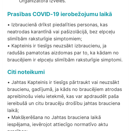
Organizatora izvēles.
Prasības COVID-19 ierobežojumu laikā
• Izbraucienā drīkst piedalīties personas, kas
neatrodas karantīnā vai pašizolācijā, bez elpceļu
slimībām raksturīgie simptomiem;
• Kapteinis ir tiesīgs neuzsākt izbraucienu, ja
radušās pamatotas aizdomas par to, ka kādam no
braucējiem ir elpceļu slimībām raksturīgie simptomi.
Citi noteikumi
• Jahtas Kapteinis ir tiesīgs pārtraukt vai neuzsākt
braucienu, gadījumā, ja kāds no braucējiem atrodas
apreibinošu vielu ietekmē, kas var apdraudēt paša
iereibušā un citu braucēju drošību jahtas brauciena
laikā;
• Makšķerēšana no Jahtas brauciena laikā
iespējama, ievērojot attiecīgo normatīvo aktu