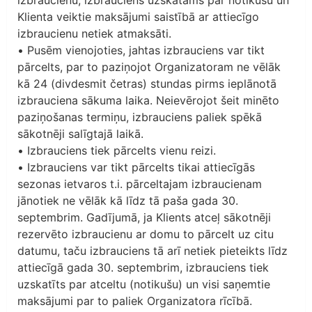
izbraucienu, izbrauciens uzskatāms par notikušu un
Klienta veiktie maksājumi saistībā ar attiecīgo
izbraucienu netiek atmaksāti.
• Pusēm vienojoties, jahtas izbrauciens var tikt
pārcelts, par to paziņojot Organizatoram ne vēlāk
kā 24 (divdesmit četras) stundas pirms ieplānotā
izbrauciena sākuma laika. Neievērojot šeit minēto
paziņošanas termiņu, izbrauciens paliek spēkā
sākotnēji salīgtajā laikā.
• Izbrauciens tiek pārcelts vienu reizi.
• Izbrauciens var tikt pārcelts tikai attiecīgās
sezonas ietvaros t.i. pārceltajam izbraucienam
jānotiek ne vēlāk kā līdz tā paša gada 30.
septembrim. Gadījumā, ja Klients atceļ sākotnēji
rezervēto izbraucienu ar domu to pārcelt uz citu
datumu, taču izbrauciens tā arī netiek pieteikts līdz
attiecīgā gada 30. septembrim, izbrauciens tiek
uzskatīts par atceltu (notikušu) un visi saņemtie
maksājumi par to paliek Organizatora rīcībā.