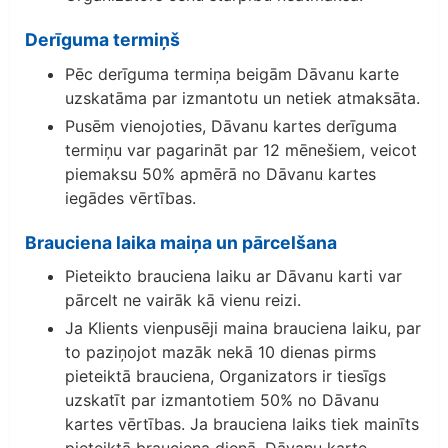
Derīguma termiņš
Pēc derīguma termiņa beigām Dāvanu karte
uzskatāma par izmantotu un netiek atmaksāta.
Pusēm vienojoties, Dāvanu kartes derīguma
termiņu var pagarināt par 12 mēnešiem, veicot
piemaksu 50% apmērā no Dāvanu kartes
iegādes vērtības.
Brauciena laika maiņa un pārcelšana
Pieteikto brauciena laiku ar Dāvanu karti var
pārcelt ne vairāk kā vienu reizi.
Ja Klients vienpusēji maina brauciena laiku, par
to paziņojot mazāk nekā 10 dienas pirms
pieteiktā brauciena, Organizators ir tiesīgs
uzskatīt par izmantotiem 50% no Dāvanu
kartes vērtības. Ja brauciena laiks tiek mainīts