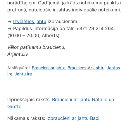
norādītajiem. Gadījumā, ja kāds noteikumu punkts ir
pretrunā, noteicošie ir jahtas individuālie noteikumi.
→
Izvēlēties jahtu
izbraucienam.
→ Papildus informācija pa tālr. +371 29 214 264
(10:00 – 20:00, Alberts)
Vēlot patīkamu braucienu,
Arjahtu.lv
Atslēgvārdi:
Braucieni ar jahtu
,
Brauciens Ar Jahtu
,
Jahtas
Īre
,
Jahtu Īre
Iepriekšējais raksts:
Braucieni ar jahtu Natalie un
Giotto
Nākamais raksts:
Izbraucieni ar jahtu Baci