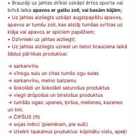
• Braucēji uz jahtas drīkst uzkāpt ērtos sporta vai
brīvā laika
apavos ar gaišu zoli, vai basām kājām;
• Uz jahtas aizliegts uzkāpt augstpapēžu apavos,
apavos ar tumšu zoli, kas atstāj tumšas svītras uz
klāja vai apavos ar spiciem papēžiem;
• Dzīvnieki uz jahtas aizliegti;
• Uz jahtas aizliegts uznest un lietot brauciena laikā
šādus pārtikas produktus:
→ sarkanvīnu
→ vīnogu sulu un citas tumšo ogu sulas
→ sarkanvīnu, melno balzamu
→ šokolādi un šokolādi saturošus produktus
→ viegli drūpošus un birstošus produktus
→ tumšās ogas: upenes, ķiršus, mellenes, kazenes
un tml.
→ ČIPŠUS (!!!)
→ sojas mērci (piemēram, pie suši)
→ izteikti taukainus pruduktus: kūpinātu vistu, speķi