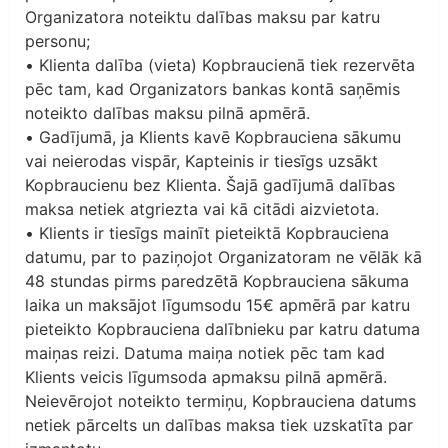
Organizatora noteiktu dalības maksu par katru
personu;
• Klienta dalība (vieta) Kopbraucienā tiek rezervēta
pēc tam, kad Organizators bankas kontā saņēmis
noteikto dalības maksu pilnā apmērā.
• Gadījumā, ja Klients kavē Kopbrauciena sākumu
vai neierodas vispār, Kapteinis ir tiesīgs uzsākt
Kopbraucienu bez Klienta. Šajā gadījumā dalības
maksa netiek atgriezta vai kā citādi aizvietota.
• Klients ir tiesīgs mainīt pieteiktā Kopbrauciena
datumu, par to paziņojot Organizatoram ne vēlāk kā
48 stundas pirms paredzētā Kopbrauciena sākuma
laika un maksājot līgumsodu 15€ apmērā par katru
pieteikto Kopbrauciena dalībnieku par katru datuma
maiņas reizi. Datuma maiņa notiek pēc tam kad
Klients veicis līgumsoda apmaksu pilnā apmērā.
Neievērojot noteikto termiņu, Kopbrauciena datums
netiek pārcelts un dalības maksa tiek uzskatīta par