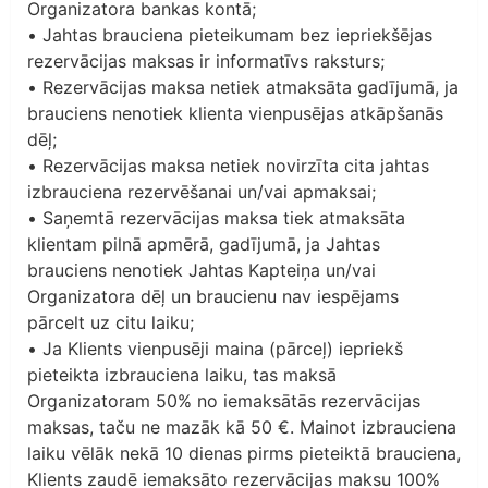
Organizatora bankas kontā;
• Jahtas brauciena pieteikumam bez iepriekšējas
rezervācijas maksas ir informatīvs raksturs;
• Rezervācijas maksa netiek atmaksāta gadījumā, ja
brauciens nenotiek klienta vienpusējas atkāpšanās
dēļ;
• Rezervācijas maksa netiek novirzīta cita jahtas
izbrauciena rezervēšanai un/vai apmaksai;
• Saņemtā rezervācijas maksa tiek atmaksāta
klientam pilnā apmērā, gadījumā, ja Jahtas
brauciens nenotiek Jahtas Kapteiņa un/vai
Organizatora dēļ un braucienu nav iespējams
pārcelt uz citu laiku;
• Ja Klients vienpusēji maina (pārceļ) iepriekš
pieteikta izbrauciena laiku, tas maksā
Organizatoram 50% no iemaksātās rezervācijas
maksas, taču ne mazāk kā 50 €. Mainot izbrauciena
laiku vēlāk nekā 10 dienas pirms pieteiktā brauciena,
Klients zaudē iemaksāto rezervācijas maksu 100%