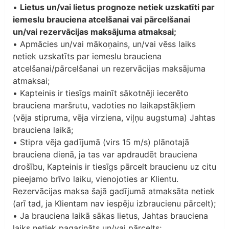
•
Lietus un/vai lietus prognoze netiek uzskatīti par
iemeslu brauciena atcelšanai vai pārcelšanai
un/vai rezervācijas maksājuma atmaksai;
• Apmācies un/vai mākoņains, un/vai vēss laiks
netiek uzskatīts par iemeslu brauciena
atcelšanai/pārcelšanai un rezervācijas maksājuma
atmaksai;
• Kapteinis ir tiesīgs mainīt sākotnēji iecerēto
brauciena maršrutu, vadoties no laikapstākļiem
(vēja stipruma, vēja virziena, viļņu augstuma) Jahtas
brauciena laikā;
• Stipra vēja gadījumā (virs 15 m/s) plānotajā
brauciena dienā, ja tas var apdraudēt brauciena
drošību, Kapteinis ir tiesīgs pārcelt braucienu uz citu
pieejamo brīvo laiku, vienojoties ar Klientu.
Rezervācijas maksa šajā gadījumā atmaksāta netiek
(arī tad, ja Klientam nav iespēju izbraucienu pārcelt);
• Ja brauciena laikā sākas lietus, Jahtas brauciena
laiks netiek pagarināts un/vai pārcelts;