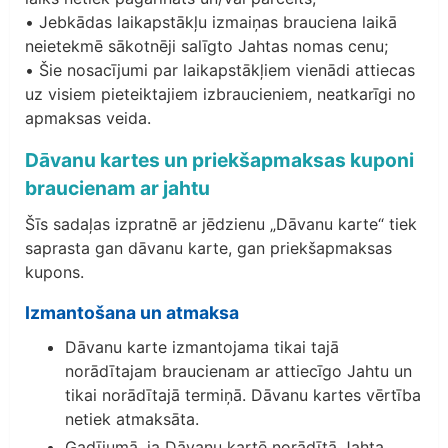
• Jebkādas laikapstākļu izmaiņas brauciena laikā
neietekmē sākotnēji salīgto Jahtas nomas cenu;
• Šie nosacījumi par laikapstākļiem vienādi attiecas
uz visiem pieteiktajiem izbraucieniem, neatkarīgi no
apmaksas veida.
Dāvanu kartes un priekšapmaksas kuponi
braucienam ar jahtu
Šīs sadaļas izpratnē ar jēdzienu „Dāvanu karte“ tiek
saprasta gan dāvanu karte, gan priekšapmaksas
kupons.
Izmantošana un atmaksa
Dāvanu karte izmantojama tikai tajā
norādītajam braucienam ar attiecīgo Jahtu un
tikai norādītajā termiņā. Dāvanu kartes vērtība
netiek atmaksāta.
Gadījumā, ja Dāvanu kartē norādītā Jahta