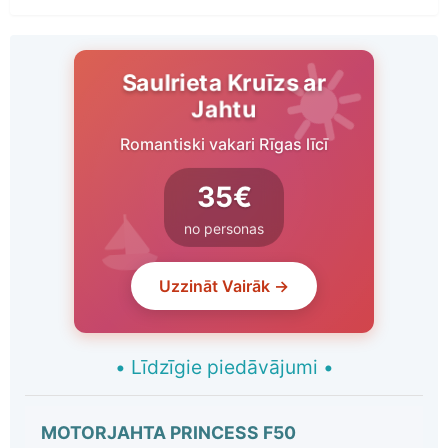
Saulrieta Kruīzs ar
Jahtu
Romantiski vakari Rīgas līcī
35€
no personas
Uzzināt Vairāk →
•
Līdzīgie piedāvājumi
•
MOTORJAHTA PRINCESS F50