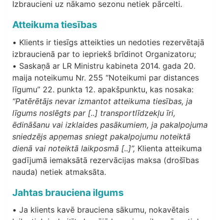
Izbraucieni uz nākamo sezonu netiek pārcelti.
Atteikuma tiesības
• Klients ir tiesīgs atteikties un nedoties rezervētajā
izbraucienā par to iepriekš brīdinot Organizatoru;
• Saskaņā ar LR Ministru kabineta 2014. gada 20.
maija noteikumu Nr. 255 “Noteikumi par distances
līgumu” 22. punkta 12. apakšpunktu, kas nosaka:
“Patērētājs nevar izmantot atteikuma tiesības, ja
līgums noslēgts par [..] transportlīdzekļu īri,
ēdināšanu vai izklaides pasākumiem, ja pakalpojuma
sniedzējs apņemas sniegt pakalpojumu noteiktā
dienā vai noteiktā laikposmā [..]”,
Klienta atteikuma
gadījumā iemaksātā rezervācijas maksa (drošības
nauda) netiek atmaksāta.
Jahtas brauciena ilgums
• Ja klients kavē brauciena sākumu, nokavētais