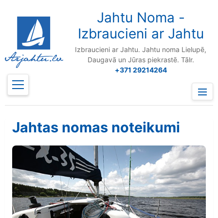
to
content
Jahtu Noma -
Izbraucieni ar Jahtu
Izbraucieni ar Jahtu. Jahtu noma Lielupē,
Daugavā un Jūras piekrastē. Tālr.
+371 29214264
Prima
Menu
Jahtas nomas noteikumi