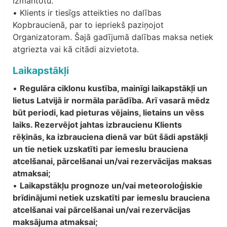
izmantotu.
• Klients ir tiesīgs atteikties no dalības
Kopbraucienā, par to iepriekš paziņojot
Organizatoram. Šajā gadījumā dalības maksa netiek
atgriezta vai kā citādi aizvietota.
Laikapstākļi
•
Regulāra ciklonu kustība, mainīgi laikapstākļi un
lietus Latvijā ir normāla parādība. Arī vasarā mēdz
būt periodi, kad pieturas vējains, lietains un vēss
laiks. Rezervējot jahtas izbraucienu Klients
rēķinās, ka izbrauciena dienā var būt šādi apstākļi
un tie netiek uzskatīti par iemeslu brauciena
atcelšanai, pārcelšanai un/vai rezervācijas maksas
atmaksai;
•
Laikapstākļu prognoze un/vai meteoroloģiskie
brīdinājumi netiek uzskatīti par iemeslu brauciena
atcelšanai vai pārcelšanai un/vai rezervācijas
maksājuma atmaksai;