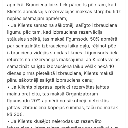
apmērā. Brauciena laiks tiek pārcelts pēc tam, kad
Klients apmaksājis rezervācijas maksas starpību līdz
nepieciešamajam apmēram;
• Ja Klients samazina sākotnēji salīgto izbrauciena
ilgumu pēc tam, kad izbrauciena rezervācija
stājusies spēkā, tas maksā līgumsodu 50% apmērā
par samazināto izbrauciena laika daļu, rēķinot pēc
izbrauciena vidējās stundas likmes. Līgumsods tiek
ieturēts no rezervācijas maksājuma. Ja Klients vēlās
samazināt salīgto izbrauciena laiku vēlāk nekā 10
dienas pirms pieteiktā izbrauciena, Klients maksā
pilnu sākotnēji salīgtā izbrauciena cenu;
• Ja Klients pieprasa iepriekš rezervētas jahtas
maiņu pret citu, tas maksā Organizatoram
līgumsodu 20% apmērā no sākotnēji pieteiktās
jahtas izbrauciena kopējās summas, taču ne mazāk
kā 30€.
• Ja Klients klusējot neierodas uz rezervēto