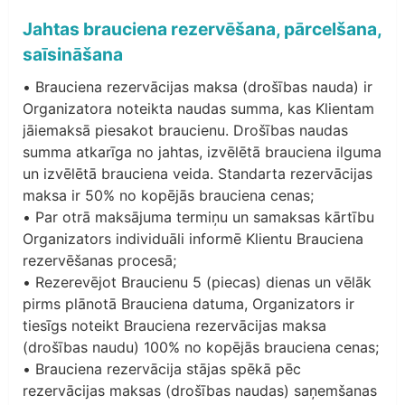
Jahtas brauciena rezervēšana, pārcelšana,
saīsināšana
• Brauciena rezervācijas maksa (drošības nauda) ir
Organizatora noteikta naudas summa, kas Klientam
jāiemaksā piesakot braucienu. Drošības naudas
summa atkarīga no jahtas, izvēlētā brauciena ilguma
un izvēlētā brauciena veida. Standarta rezervācijas
maksa ir 50% no kopējās brauciena cenas;
• Par otrā maksājuma termiņu un samaksas kārtību
Organizators individuāli informē Klientu Brauciena
rezervēšanas procesā;
• Rezerevējot Braucienu 5 (piecas) dienas un vēlāk
pirms plānotā Brauciena datuma, Organizators ir
tiesīgs noteikt Brauciena rezervācijas maksa
(drošības naudu) 100% no kopējās brauciena cenas;
• Brauciena rezervācija stājas spēkā pēc
rezervācijas maksas (drošības naudas) saņemšanas