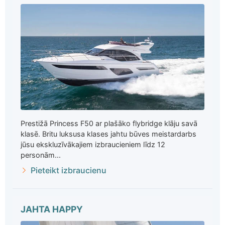
Prestižā Princess F50 ar plašāko flybridge klāju savā
klasē. Britu luksusa klases jahtu būves meistardarbs
jūsu ekskluzīvākajiem izbraucieniem līdz 12
personām...
Pieteikt izbraucienu
JAHTA HAPPY