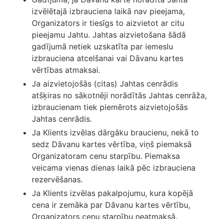
izvēlētajā izbrauciena laikā nav pieejama,
Organizators ir tiesīgs to aizvietot ar citu
pieejamu Jahtu. Jahtas aizvietošana šādā
gadījumā netiek uzskatīta par iemeslu
izbrauciena atcelšanai vai Dāvanu kartes
vērtības atmaksai.
Ja aizvietojošās (citas) Jahtas cenrādis
atšķiras no sākotnēji norādītās Jahtas cenrāža,
izbraucienam tiek piemērots aizvietojošās
Jahtas cenrādis.
Ja Klients izvēlas dārgāku braucienu, nekā to
sedz Dāvanu kartes vērtība, viņš piemaksā
Organizatoram cenu starpību. Piemaksa
veicama vienas dienas laikā pēc izbrauciena
rezervēšanas.
Ja Klients izvēlas pakalpojumu, kura kopējā
cena ir zemāka par Dāvanu kartes vērtību,
Organizators cenu starpību neatmaksā.