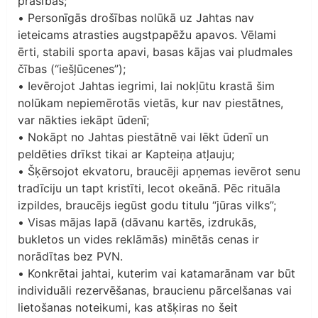
prasības;
• Personīgās drošības nolūkā uz Jahtas nav
ieteicams atrasties augstpapēžu apavos. Vēlami
ērti, stabili sporta apavi, basas kājas vai pludmales
čības (“iešļūcenes”);
• Ievērojot Jahtas iegrimi, lai nokļūtu krastā šim
nolūkam nepiemērotās vietās, kur nav piestātnes,
var nākties iekāpt ūdenī;
• Nokāpt no Jahtas piestātnē vai lēkt ūdenī un
peldēties drīkst tikai ar Kapteiņa atļauju;
• Šķērsojot ekvatoru, braucēji apņemas ievērot senu
tradīciju un tapt kristīti, lecot okeānā. Pēc rituāla
izpildes, braucējs iegūst godu titulu “jūras vilks”;
• Visas mājas lapā (dāvanu kartēs, izdrukās,
bukletos un vides reklāmās) minētās cenas ir
norādītas bez PVN.
• Konkrētai jahtai, kuterim vai katamarānam var būt
individuāli rezervēšanas, braucienu pārcelšanas vai
lietošanas noteikumi, kas atšķiras no šeit