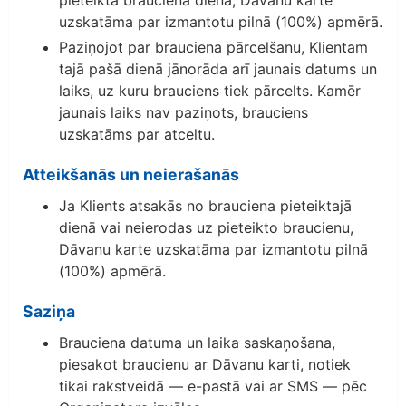
pieteiktā brauciena dienā, Dāvanu karte
uzskatāma par izmantotu pilnā (100%) apmērā.
Paziņojot par brauciena pārcelšanu, Klientam
tajā pašā dienā jānorāda arī jaunais datums un
laiks, uz kuru brauciens tiek pārcelts. Kamēr
jaunais laiks nav paziņots, brauciens
uzskatāms par atceltu.
Atteikšanās un neierašanās
Ja Klients atsakās no brauciena pieteiktajā
dienā vai neierodas uz pieteikto braucienu,
Dāvanu karte uzskatāma par izmantotu pilnā
(100%) apmērā.
Saziņa
Brauciena datuma un laika saskaņošana,
piesakot braucienu ar Dāvanu karti, notiek
tikai rakstveidā — e-pastā vai ar SMS — pēc