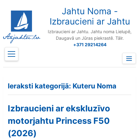
to
content
Jahtu Noma -
Izbraucieni ar Jahtu
Izbraucieni ar Jahtu. Jahtu noma Lielupē,
Daugavā un Jūras piekrastē. Tālr.
+371 29214264
Prima
Menu
Ieraksti kategorijā: Kuteru Noma
Izbraucieni ar ekskluzīvo
motorjahtu Princess F50
(2026)