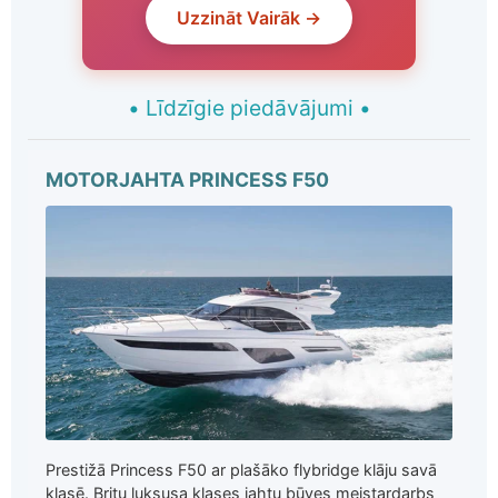
Uzzināt Vairāk →
•
Līdzīgie piedāvājumi
•
MOTORJAHTA PRINCESS F50
Prestižā Princess F50 ar plašāko flybridge klāju savā
klasē. Britu luksusa klases jahtu būves meistardarbs