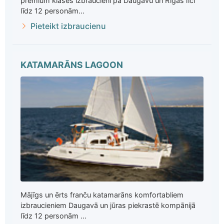
premium klases izbraucieni pa Daugavu un Rīgas līci
līdz 12 personām...
Pieteikt izbraucienu
KATAMARĀNS LAGOON
Mājīgs un ērts franču katamarāns komfortabliem
izbraucieniem Daugavā un jūras piekrastē kompānijā
līdz 12 personām ...