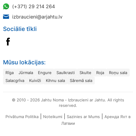
(+371) 29 214 264
izbraucieni@arjahtu.lv
Sociālie tīkli
Mūsu lokācijas:
Rīga
Jūrmala
Engure
Saulkrasti
Skulte
Roja
Roņu sala
Salacgrīva
Kuiviži
Kihnu sala
Sāremā sala
© 2010 - 2026 Jahtu Noma - Izbraucieni ar Jahtu. All rights
reserved.
|
|
|
Privātuma Politika
Noteikumi
Sazinies ar Mums
Аренда Яхт в
Латвии