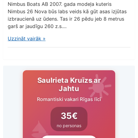
Nimbus Boats AB 2007. gada modeļa kuteris
Nimbus 26 Nova būs labs veids kā gūt asas izjūtas
izbraucienā uz ūdens. Tas ir 26 pēdu jeb 8 metrus
garš ar jaudīgu 260 z.s....
Uzzināt vairāk
»
Saulrieta Kruīzs ar
Jahtu
Romantiski vakari Rīgas līcī
35€
no personas