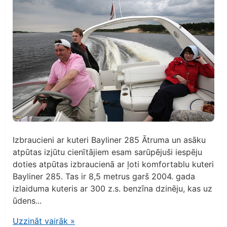
Izbraucieni ar kuteri Bayliner 285 Ātruma un asāku
atpūtas izjūtu cienītājiem esam sarūpējuši iespēju
doties atpūtas izbraucienā ar ļoti komfortablu kuteri
Bayliner 285. Tas ir 8,5 metrus garš 2004. gada
izlaiduma kuteris ar 300 z.s. benzīna dzinēju, kas uz
ūdens...
Uzzināt vairāk
»