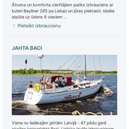
Ātruma un komforta cienītājiem patiks izbrauciens ar
kuteri Bayliner 285 pa Lielupi un jūras piekrasti. Ideāla
atpūta uz ūdens 6 viesiem ...
Pieteikt izbraucienu
JAHTA BACI
Viena no lielākajām jahtām Latvijā - 47 pēdu garā
okeāna kreiserjahta Baci. Lieliska izvēle izbraucienam