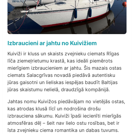
Izbraucieni ar jahtu no Kuivižiem
Kuiviži ir kluss un skaists zvejnieku ciemats Rīgas
līča ziemeļrietumu krastā, kas ideāli piemērots
mierīgiem izbraucieniem ar jahtu. Šis mazais ostas
ciemats Salacgrīvas novadā piedāvā autentisku
jūras gaisotni un lieliskas iespējas baudīt Baltijas
jūras skaistumu nelielā, draudzīgā kompānijā.
Jahtas nomu Kuivižos piedāvājam no vietējās ostas,
kas atrodas klusā līcī un nodrošina drošu
izbrauciena sākumu. Kuiviži īpaši iecienīti mierīgās
atmosfēras dēļ – šeit nav lielo ostu rosības, bet ir
īsta zvejnieku ciema romantika un dabas tuvums.