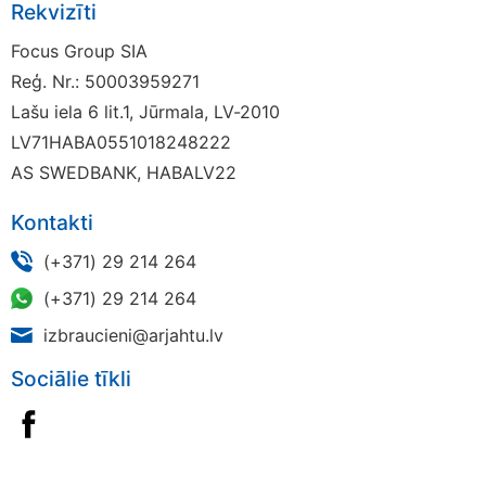
Rekvizīti
Focus Group SIA
Reģ. Nr.: 50003959271
Lašu iela 6 lit.1, Jūrmala, LV-2010
LV71HABA0551018248222
AS SWEDBANK, HABALV22
Kontakti
(+371) 29 214 264
(+371) 29 214 264
izbraucieni@arjahtu.lv
Sociālie tīkli