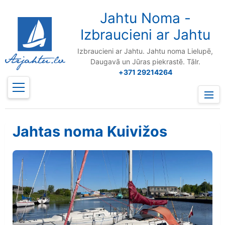
to
content
Jahtu Noma -
Izbraucieni ar Jahtu
Izbraucieni ar Jahtu. Jahtu noma Lielupē,
Daugavā un Jūras piekrastē. Tālr.
+371 29214264
Prima
Menu
Jahtas noma Kuivižos