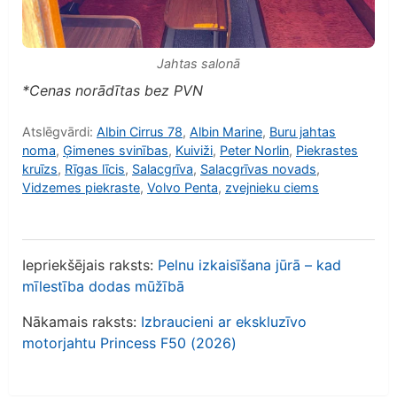
Jahtas salonā
*Cenas norādītas bez PVN
Atslēgvārdi:
Albin Cirrus 78
,
Albin Marine
,
Buru jahtas
noma
,
Ģimenes svinības
,
Kuiviži
,
Peter Norlin
,
Piekrastes
kruīzs
,
Rīgas līcis
,
Salacgrīva
,
Salacgrīvas novads
,
Vidzemes piekraste
,
Volvo Penta
,
zvejnieku ciems
Iepriekšējais raksts:
Pelnu izkaisīšana jūrā – kad
mīlestība dodas mūžībā
Nākamais raksts:
Izbraucieni ar ekskluzīvo
motorjahtu Princess F50 (2026)