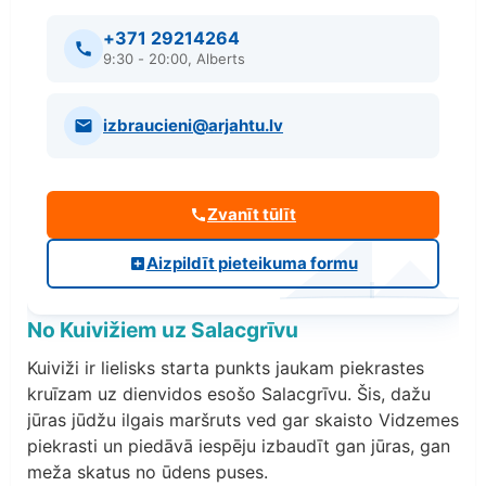
+371 29214264
9:30 - 20:00, Alberts
izbraucieni@arjahtu.lv
Zvanīt tūlīt
Aizpildīt pieteikuma formu
No Kuivižiem uz Salacgrīvu
Kuiviži ir lielisks starta punkts jaukam piekrastes
kruīzam uz dienvidos esošo Salacgrīvu. Šis, dažu
jūras jūdžu ilgais maršruts ved gar skaisto Vidzemes
piekrasti un piedāvā iespēju izbaudīt gan jūras, gan
meža skatus no ūdens puses.