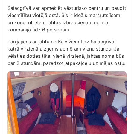
Salacgrīvā var apmeklēt vēsturisko centru un baudīt
viesmīlību vietējā ostā. Šis ir ideāls maršruts īsam
un koncentrētam jahtas izbraucienam nelielā
kompānijā līdz 6 personām.
Pārgājiens ar jahtu no Kuivižiem līdz Salacgrīvai
katrā virzienā aizņems apmēram vienu stundu. Ja
vēlaties doties tikai vienā virzienā, jahtas noma būs
par 2 stundām, paredzot atpakaļceļu uz mājas ostu.