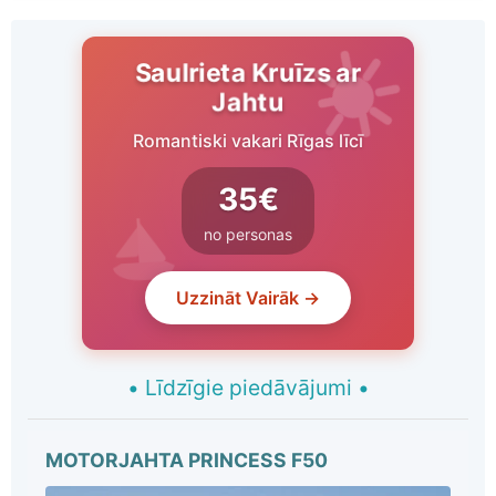
Saulrieta Kruīzs ar
Jahtu
Romantiski vakari Rīgas līcī
35€
no personas
Uzzināt Vairāk →
•
Līdzīgie piedāvājumi
•
MOTORJAHTA PRINCESS F50