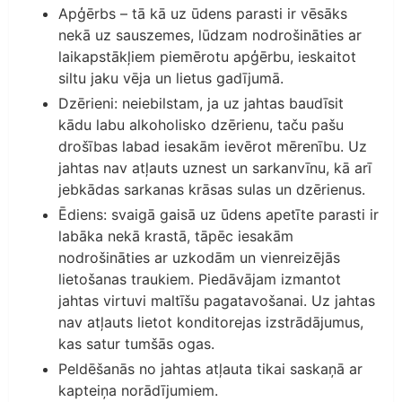
Apģērbs – tā kā uz ūdens parasti ir vēsāks
nekā uz sauszemes, lūdzam nodrošināties ar
laikapstākļiem piemērotu apģērbu, ieskaitot
siltu jaku vēja un lietus gadījumā.
Dzērieni: neiebilstam, ja uz jahtas baudīsit
kādu labu alkoholisko dzērienu, taču pašu
drošības labad iesakām ievērot mērenību. Uz
jahtas nav atļauts uznest un sarkanvīnu, kā arī
jebkādas sarkanas krāsas sulas un dzērienus.
Ēdiens: svaigā gaisā uz ūdens apetīte parasti ir
labāka nekā krastā, tāpēc iesakām
nodrošināties ar uzkodām un vienreizējās
lietošanas traukiem. Piedāvājam izmantot
jahtas virtuvi maltīšu pagatavošanai. Uz jahtas
nav atļauts lietot konditorejas izstrādājumus,
kas satur tumšās ogas.
Peldēšanās no jahtas atļauta tikai saskaņā ar
kapteiņa norādījumiem.