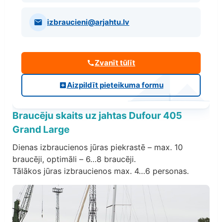
izbraucieni@arjahtu.lv
Zvanīt tūlīt
Aizpildīt pieteikuma formu
Braucēju skaits uz jahtas Dufour 405
Grand Large
Dienas izbraucienos jūras piekrastē – max. 10
braucēji, optimāli – 6…8 braucēji.
Tālākos jūras izbraucienos max. 4…6 personas.