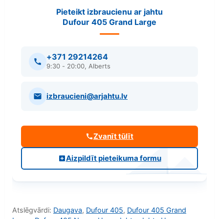
Pieteikt izbraucienu ar jahtu
Dufour 405 Grand Large
+371 29214264
9:30 - 20:00, Alberts
izbraucieni@arjahtu.lv
Zvanīt tūlīt
Aizpildīt pieteikuma formu
Atslēgvārdi:
Daugava
,
Dufour 405
,
Dufour 405 Grand