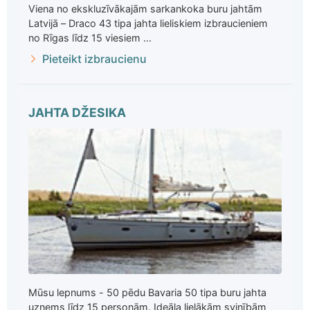
Viena no ekskluzīvākajām sarkankoka buru jahtām
Latvijā – Draco 43 tipa jahta lieliskiem izbraucieniem
no Rīgas līdz 15 viesiem ...
Pieteikt izbraucienu
JAHTA DŽESIKA
Mūsu lepnums - 50 pēdu Bavaria 50 tipa buru jahta
uzņems līdz 15 personām. Ideāla lielākām svinībām