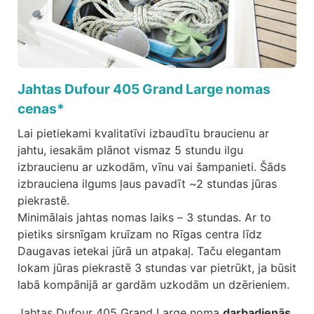
Jahtas Dufour 405 Grand Large nomas
cenas*
Lai pietiekami kvalitatīvi izbaudītu braucienu ar
jahtu, iesakām plānot vismaz 5 stundu ilgu
izbraucienu ar uzkodām, vīnu vai šampanieti. Šāds
izbrauciena ilgums ļaus pavadīt ~2 stundas jūras
piekrastē.
Minimālais jahtas nomas laiks – 3 stundas. Ar to
pietiks sirsnīgam kruīzam no Rīgas centra līdz
Daugavas ietekai jūrā un atpakaļ. Taču elegantam
lokam jūras piekrastē 3 stundas var pietrūkt, ja būsit
labā kompānijā ar gardām uzkodām un dzērieniem.
Jahtas Dufour 405 Grand Large noma
darbadienās