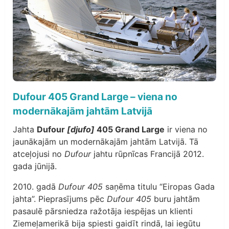
Dufour 405 Grand Large – viena no
modernākajām jahtām Latvijā
Jahta
Dufour
[djufo]
405 Grand Large
ir viena no
jaunākajām un modernākajām jahtām Latvijā. Tā
atceļojusi no
Dufour
jahtu rūpnīcas Francijā 2012.
gada jūnijā.
2010. gadā
Dufour 405
saņēma titulu “Eiropas Gada
jahta”. Pieprasījums pēc
Dufour 405
buru jahtām
pasaulē pārsniedza ražotāja iespējas un klienti
Ziemeļamerikā bija spiesti gaidīt rindā, lai iegūtu