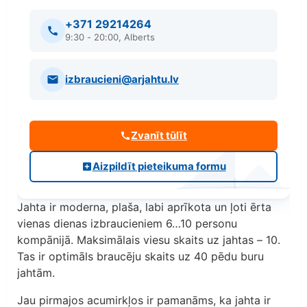
+371 29214264
9:30 - 20:00, Alberts
izbraucieni@arjahtu.lv
Zvanīt tūlīt
Aizpildīt pieteikuma formu
Jahta ir moderna, plaša, labi aprīkota un ļoti ērta
vienas dienas izbraucieniem 6…10 personu
kompānijā. Maksimālais viesu skaits uz jahtas – 10.
Tas ir optimāls braucēju skaits uz 40 pēdu buru
jahtām.
Jau pirmajos acumirkļos ir pamanāms, ka jahta ir