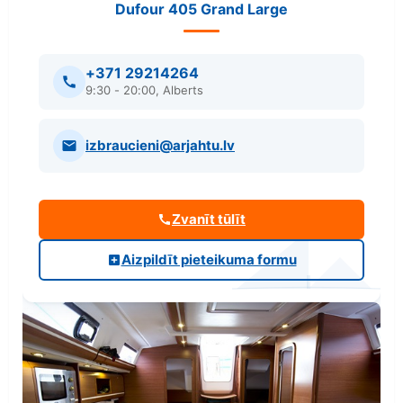
Dufour 405 Grand Large
+371 29214264
9:30 - 20:00, Alberts
izbraucieni@arjahtu.lv
Zvanīt tūlīt
Aizpildīt pieteikuma formu