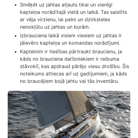
Smēķēt uz jahtas atļauts tikai un vienīgi
kapteiņa norādītajā vietā un laikā. Tas saistīts
ar vēja virzienu, lai pelni un dzirksteles
nenokļūtu uz jahtas un burām.
Izbrauciena laikā visiem viesiem uz jahtas ir
jāievēro kapteiņa un komandas norādījumi.
Kapteinim ir tiesības pārtraukt braucienu, ja
kāds no brauciena dalībniekiem ir reibuma
stāvoklī, kas apdraud pārējo viesu drošību. Šis
noteikums attiecas arī uz gadījumiem, ja kāds
no braucējiem bojā jahtu vai tās inventāru.