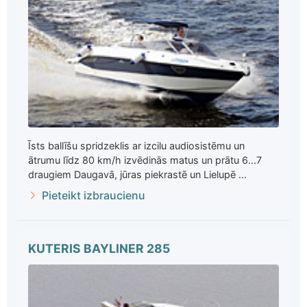
Īsts ballīšu spridzeklis ar izcilu audiosistēmu un
ātrumu līdz 80 km/h izvēdinās matus un prātu 6...7
draugiem Daugavā, jūras piekrastē un Lielupē ...
Pieteikt izbraucienu
KUTERIS BAYLINER 285