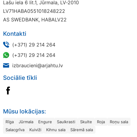
Lašu iela 6 lit.1, Jūrmala, LV-2010
LV71HABA0551018248222
AS SWEDBANK, HABALV22
Kontakti
(+371) 29 214 264
(+371) 29 214 264
izbraucieni@arjahtu.lv
Sociālie tīkli
Mūsu lokācijas:
Rīga
Jūrmala
Engure
Saulkrasti
Skulte
Roja
Roņu sala
Salacgrīva
Kuiviži
Kihnu sala
Sāremā sala