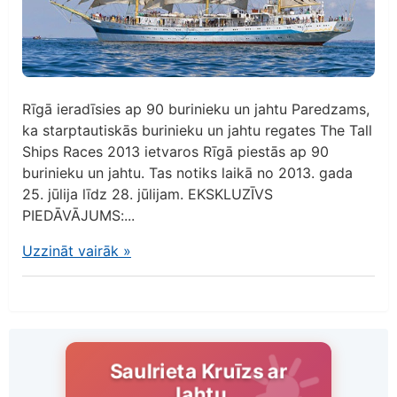
Rīgā ieradīsies ap 90 burinieku un jahtu Paredzams,
ka starptautiskās burinieku un jahtu regates The Tall
Ships Races 2013 ietvaros Rīgā piestās ap 90
burinieku un jahtu. Tas notiks laikā no 2013. gada
25. jūlija līdz 28. jūlijam. EKSKLUZĪVS
PIEDĀVĀJUMS:...
Uzzināt vairāk
»
Saulrieta Kruīzs ar
Jahtu