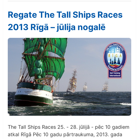
Regate The Tall Ships Races
2013 Rīgā – jūlija nogalē
The Tall Ships Races 25. - 28. jūlijā - pēc 10 gadiem
atkal Rīgā Pēc 10 gadu pārtraukuma, 2013. gada