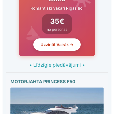
Romantiski vakari Rīgas līcī
35€
no personas
Uzzināt Vairāk →
•
Līdzīgie piedāvājumi
•
MOTORJAHTA PRINCESS F50