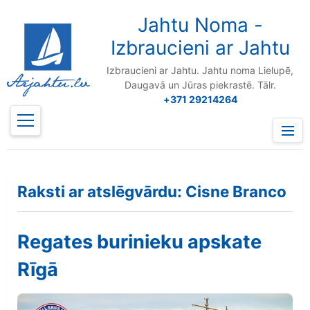
to
content
Jahtu Noma -
Izbraucieni ar Jahtu
Izbraucieni ar Jahtu. Jahtu noma Lielupē,
Daugavā un Jūras piekrastē. Tālr.
+371 29214264
Prima
Menu
Raksti ar atslēgvārdu: Cisne Branco
Regates burinieku apskate
Rīgā