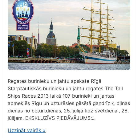
Regates burinieku un jahtu apskate Rīgā
Starptautiskās burinieku un jahtu regates The Tall
Ships Races 2013 laikā 107 burinieki un jahtas
apmeklēs Rīgu un uzturēsies pilsētā gandrīz 4 pilnas
dienas no ceturtdienas, 25. jūlija līdz svētdienai, 28.
jūlijam. EKSKLUZĪVS PIEDĀVĀJUMS:...
Uzzināt vairāk
»