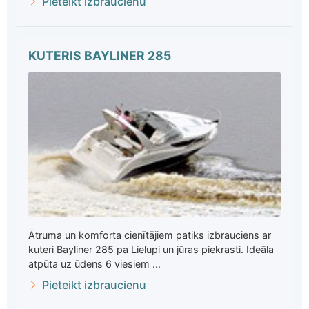
Pieteikt izbraucienu
KUTERIS BAYLINER 285
Ātruma un komforta cienītājiem patiks izbrauciens ar
kuteri Bayliner 285 pa Lielupi un jūras piekrasti. Ideāla
atpūta uz ūdens 6 viesiem ...
Pieteikt izbraucienu