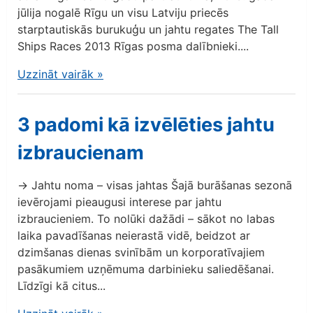
jūlija nogalē Rīgu un visu Latviju priecēs
starptautiskās burukuģu un jahtu regates The Tall
Ships Races 2013 Rīgas posma dalībnieki....
Uzzināt vairāk
»
3 padomi kā izvēlēties jahtu
izbraucienam
→ Jahtu noma – visas jahtas Šajā burāšanas sezonā
ievērojami pieaugusi interese par jahtu
izbraucieniem. To nolūki dažādi – sākot no labas
laika pavadīšanas neierastā vidē, beidzot ar
dzimšanas dienas svinībām un korporatīvajiem
pasākumiem uzņēmuma darbinieku saliedēšanai.
Līdzīgi kā citus...