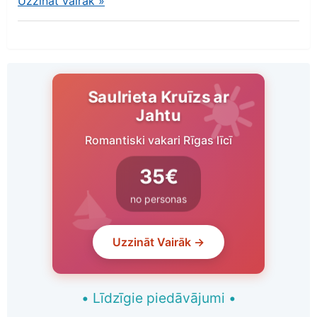
Uzzināt vairāk
»
Saulrieta Kruīzs ar
Jahtu
Romantiski vakari Rīgas līcī
35€
no personas
Uzzināt Vairāk →
•
Līdzīgie piedāvājumi
•