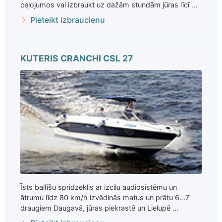
ceļojumos vai izbraukt uz dažām stundām jūras līcī ...
Pieteikt izbraucienu
KUTERIS CRANCHI CSL 27
Īsts ballīšu spridzeklis ar izcilu audiosistēmu un
ātrumu līdz 80 km/h izvēdinās matus un prātu 6...7
draugiem Daugavā, jūras piekrastē un Lielupē ...