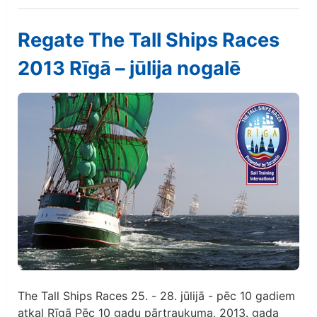
Regate The Tall Ships Races
2013 Rīgā – jūlija nogalē
The Tall Ships Races 25. - 28. jūlijā - pēc 10 gadiem
atkal Rīgā Pēc 10 gadu pārtraukuma, 2013. gada