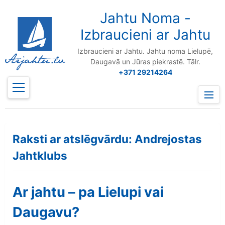
to
content
Jahtu Noma -
Izbraucieni ar Jahtu
Izbraucieni ar Jahtu. Jahtu noma Lielupē,
Daugavā un Jūras piekrastē. Tālr.
+371 29214264
Prima
Menu
Raksti ar atslēgvārdu: Andrejostas
Jahtklubs
Ar jahtu – pa Lielupi vai
Daugavu?