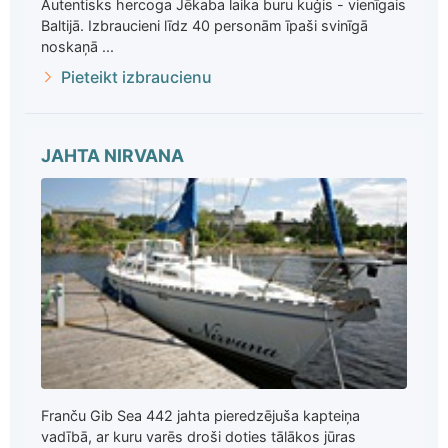
Autentisks hercoga Jēkaba laika buru kuģis - vienīgais
Baltijā. Izbraucieni līdz 40 personām īpaši svinīgā
noskaņā ...
Pieteikt izbraucienu
JAHTA NIRVANA
Franču Gib Sea 442 jahta pieredzējuša kapteiņa
vadībā, ar kuru varēs droši doties tālākos jūras