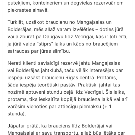
putekļiem, konteineriem un degvielas rezervuāriem
piekrastes ainavā.
Turklāt, uzsākot braucienu no Mangaļsalas un
Bolderājas, mēs allaž varam izvēlēties – doties jūrā
vai aizburāt pa Daugavu līdz Vecrīgai, kas ir ļoti ērti,
ja jūrā valda “stiprs” laiks un kāds no braucējiem
satraucas par jūras slimību.
Nereti klienti savlaicīgi rezervē jahtu Mangaļsalas
vai Bolderājas jahtklubā, taču vēlāk interesējas par
iespēju uzsākt braucienu Rīgas centrā. Protams,
šāda iespēja teorētiski pastāv. Praktiski jahtai tas
nozīmē aptuveni stundu ceļā līdz Vecrīgai. Šis laiks,
protams, tiks ieskaitīts kopējā brauciena laikā vai arī
varēsim vienoties par attiecīgu piemaksu (+ 1
stunda).
Jāpatur prātā, ka brauciens līdz Bolderājai vai
Mangaļsalai ar savu transportu, allaž būs lētāks par