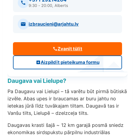
9:30 - 20:00, Alberts
izbraucieni@arjahtu.lv
Zvanīt tūlīt
Aizpildīt pieteikuma formu
Daugava vai Lielupe?
Pa Daugavu vai Lielupi – tā varētu būt pirmā būtiskā
izvēle. Abas upes ir braucamas ar buru jahtu no
ietekas jūrā līdz tuvākajam tiltam. Daugavā tas ir
Vanšu tilts, Lielupē – dzelzceļa tilts.
Daugavas krasti šajā ~ 12 km garajā posmā sniedz
ekonomikas sirdspukstu pārpilnu industriālas