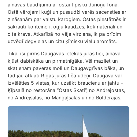
ainavas baudījumu ar ostai tipisku dunoņu fonā.
Ostā vērojami kuģi un pusaudži varēs sacensties ar
zināšanām par valstu karogiem. Ostas piestātnēs ir
sakrauti konteineri, ogļu kaudzes, kokmateriāli un
cita krava. Atkarībā no vēja virziena, ik pa brīdim
uzvēdī degvielas un citu ķīmisku vielu aromāts.
Tikai īsi pirms Daugavas ietekas jūras līcī, ainava
kļūst dabiskāka un pirmatnīgāka. Vēl mazliet un
skatienam paveras moli un Daugavgrīvas bāka, un
tad jau atklāti Rīgas jūras līča ūdeņi. Daugavā var
izvēlēties 5 vietas, kur uzsākt braucienu ar jahtu –
Ķīpsalā no restorāna “Ostas Skati”, no Andrejostas,
no Andrejsalas, no Mangaļsalas un no Bolderājas.