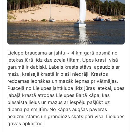
Lielupe braucama ar jahtu ~ 4 km garā posmā no
ietekas jūrā līdz dzelzceļa tiltam. Upes krasti visā
garumā ir dabiski. Labais krasts stāvs, apaudzis ar
mežu, kreisajā krastā ir plaši niedrāji. Krastos
redzamas lepnākas un mazāk lepnas privātmājas.
Pusceļā no Lielupes jahtkluba līdz jūras ietekai, upes
labajā krastā atrodas Lielupes Baltā kāpa, kas
piesaista lielus un mazus ar iespēju pašļūkt uz
dibena pa smiltīm. No kāpas augšas paveras
neaizmirstams un grandiozs skats pāri visai Lielupes
grīvas apkārtnei.