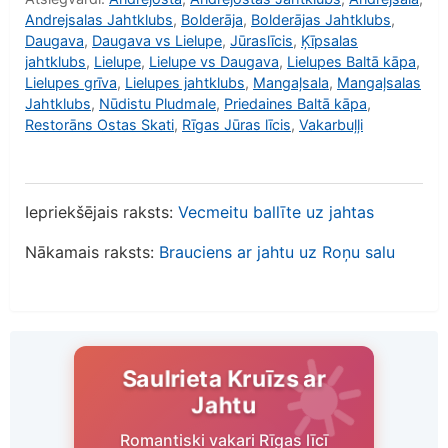
Andrejsalas Jahtklubs
,
Bolderāja
,
Bolderājas Jahtklubs
,
Daugava
,
Daugava vs Lielupe
,
Jūraslīcis
,
Ķīpsalas
jahtklubs
,
Lielupe
,
Lielupe vs Daugava
,
Lielupes Baltā kāpa
,
Lielupes grīva
,
Lielupes jahtklubs
,
Mangaļsala
,
Mangaļsalas
Jahtklubs
,
Nūdistu Pludmale
,
Priedaines Baltā kāpa
,
Restorāns Ostas Skati
,
Rīgas Jūras līcis
,
Vakarbuļļi
Iepriekšējais raksts:
Vecmeitu ballīte uz jahtas
Nākamais raksts:
Brauciens ar jahtu uz Roņu salu
Saulrieta Kruīzs ar
Jahtu
Romantiski vakari Rīgas līcī