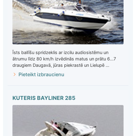
Īsts ballīšu spridzeklis ar izcilu audiosistēmu un
ātrumu līdz 80 km/h izvēdinās matus un prātu 6...7
draugiem Daugavā, jūras piekrastē un Lielupē ...
Pieteikt izbraucienu
KUTERIS BAYLINER 285