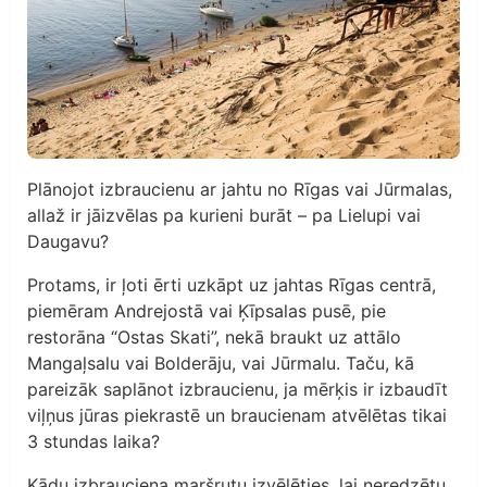
Plānojot izbraucienu ar jahtu no Rīgas vai Jūrmalas,
allaž ir jāizvēlas pa kurieni burāt – pa Lielupi vai
Daugavu?
Protams, ir ļoti ērti uzkāpt uz jahtas Rīgas centrā,
piemēram Andrejostā vai Ķīpsalas pusē, pie
restorāna “Ostas Skati”, nekā braukt uz attālo
Mangaļsalu vai Bolderāju, vai Jūrmalu. Taču, kā
pareizāk saplānot izbraucienu, ja mērķis ir izbaudīt
viļņus jūras piekrastē un braucienam atvēlētas tikai
3 stundas laika?
Kādu izbrauciena maršrutu izvēlēties, lai neredzētu