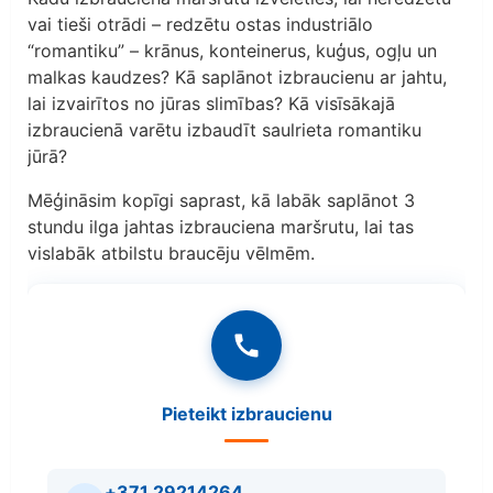
vai tieši otrādi – redzētu ostas industriālo
“romantiku” – krānus, konteinerus, kuģus, ogļu un
malkas kaudzes? Kā saplānot izbraucienu ar jahtu,
lai izvairītos no jūras slimības? Kā visīsākajā
izbraucienā varētu izbaudīt saulrieta romantiku
jūrā?
Mēģināsim kopīgi saprast, kā labāk saplānot 3
stundu ilga jahtas izbrauciena maršrutu, lai tas
vislabāk atbilstu braucēju vēlmēm.
Pieteikt izbraucienu
+371 29214264