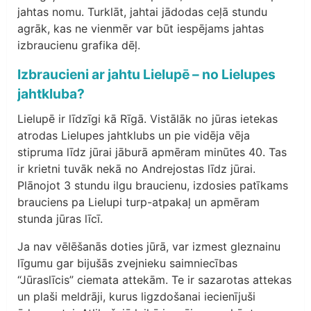
jahtas nomu. Turklāt, jahtai jādodas ceļā stundu
agrāk, kas ne vienmēr var būt iespējams jahtas
izbraucienu grafika dēļ.
Izbraucieni ar jahtu Lielupē – no Lielupes
jahtkluba?
Lielupē ir līdzīgi kā Rīgā. Vistālāk no jūras ietekas
atrodas Lielupes jahtklubs un pie vidēja vēja
stipruma līdz jūrai jāburā apmēram minūtes 40. Tas
ir krietni tuvāk nekā no Andrejostas līdz jūrai.
Plānojot 3 stundu ilgu braucienu, izdosies patīkams
brauciens pa Lielupi turp-atpakaļ un apmēram
stunda jūras līcī.
Ja nav vēlēšanās doties jūrā, var izmest gleznainu
līgumu gar bijušās zvejnieku saimniecības
“Jūraslīcis” ciemata attekām. Te ir sazarotas attekas
un plaši meldrāji, kurus ligzdošanai iecienījuši