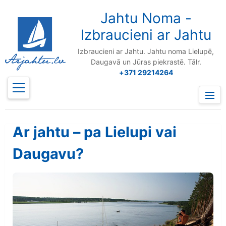
to
content
Jahtu Noma -
Izbraucieni ar Jahtu
Izbraucieni ar Jahtu. Jahtu noma Lielupē,
Daugavā un Jūras piekrastē. Tālr.
+371 29214264
Prima
Menu
Ar jahtu – pa Lielupi vai
Daugavu?