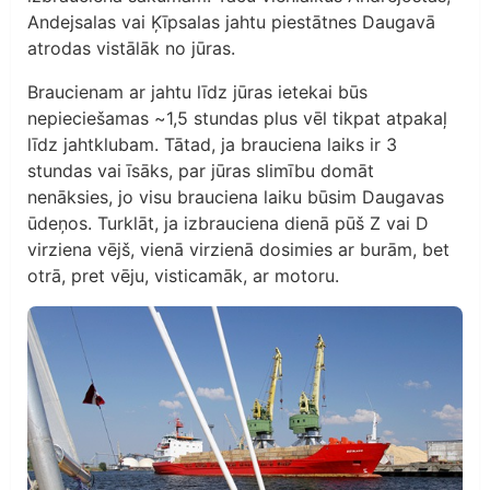
Andejsalas vai Ķīpsalas jahtu piestātnes Daugavā
atrodas vistālāk no jūras.
Braucienam ar jahtu līdz jūras ietekai būs
nepieciešamas ~1,5 stundas plus vēl tikpat atpakaļ
līdz jahtklubam. Tātad, ja brauciena laiks ir 3
stundas vai īsāks, par jūras slimību domāt
nenāksies, jo visu brauciena laiku būsim Daugavas
ūdeņos. Turklāt, ja izbrauciena dienā pūš Z vai D
virziena vējš, vienā virzienā dosimies ar burām, bet
otrā, pret vēju, visticamāk, ar motoru.