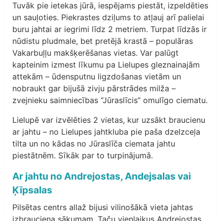
Tuvāk pie ietekas jūrā, iespējams piestāt, izpeldēties
un sauļoties. Piekrastes dziļums to atļauj arī palielai
buru jahtai ar iegrimi līdz 2 metriem. Turpat līdzās ir
nūdistu pludmale, bet pretējā krastā – populāras
Vakarbuļļu makšķerēšanas vietas. Var palūgt
kapteinim izmest līkumu pa Lielupes gleznainajām
attekām – ūdensputnu ligzdošanas vietām un
nobraukt gar bijušā zivju pārstrādes milža –
zvejnieku saimniecības “Jūraslīcis” omulīgo ciematu.
Lielupē var izvēlēties 2 vietas, kur uzsākt braucienu
ar jahtu – no Lielupes jahtkluba pie paša dzelzceļa
tilta un no kādas no Jūraslīča ciemata jahtu
piestātnēm. Sīkāk par to turpinājumā.
Ar jahtu no Andrejostas, Andejsalas vai
Ķīpsalas
Pilsētas centrs allaž bijusi vilinošākā vieta jahtas
izbrauciena sākumam. Taču vienlaikus Andrejostas,