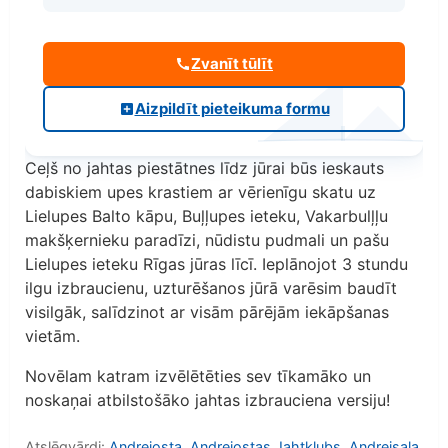
Zvanīt tūlīt
Aizpildīt pieteikuma formu
Ceļš no jahtas piestātnes līdz jūrai būs ieskauts
dabiskiem upes krastiem ar vērienīgu skatu uz
Lielupes Balto kāpu, Buļļupes ieteku, Vakarbulļļu
makšķernieku paradīzi, nūdistu pudmali un pašu
Lielupes ieteku Rīgas jūras līcī. Ieplānojot 3 stundu
ilgu izbraucienu, uzturēšanos jūrā varēsim baudīt
visilgāk, salīdzinot ar visām pārējām iekāpšanas
vietām.
Novēlam katram izvēlētēties sev tīkamāko un
noskaņai atbilstošāko jahtas izbrauciena versiju!
Atslēgvārdi:
Andrejosta
,
Andrejostas Jahtklubs
,
Andrejsala
,