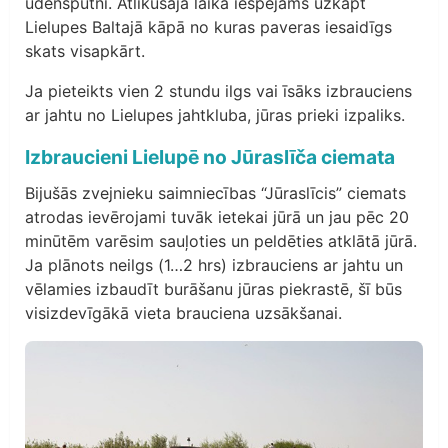
ūdensputni. Atlikušajā laikā iespējams uzkāpt
Lielupes Baltajā kāpā no kuras paveras iesaidīgs
skats visapkārt.
Ja pieteikts vien 2 stundu ilgs vai īsāks izbrauciens
ar jahtu no Lielupes jahtkluba, jūras prieki izpaliks.
Izbraucieni Lielupē no Jūraslīča ciemata
Bijušās zvejnieku saimniecības “Jūraslīcis” ciemats
atrodas ievērojami tuvāk ietekai jūrā un jau pēc 20
minūtēm varēsim sauļoties un peldēties atklātā jūrā.
Ja plānots neilgs (1…2 hrs) izbrauciens ar jahtu un
vēlamies izbaudīt burāšanu jūras piekrastē, šī būs
visizdevīgākā vieta brauciena uzsākšanai.