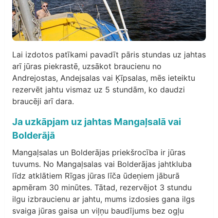
Lai izdotos patīkami pavadīt pāris stundas uz jahtas
arī jūras piekrastē, uzsākot braucienu no
Andrejostas, Andejsalas vai Ķīpsalas, mēs ieteiktu
rezervēt jahtu vismaz uz 5 stundām, ko daudzi
braucēji arī dara.
Ja uzkāpjam uz jahtas Mangaļsalā vai
Bolderājā
Mangaļsalas un Bolderājas priekšrocība ir jūras
tuvums. No Mangaļsalas vai Bolderājas jahtkluba
līdz atklātiem Rīgas jūras līča ūdeņiem jāburā
apmēram 30 minūtes. Tātad, rezervējot 3 stundu
ilgu izbraucienu ar jahtu, mums izdosies gana ilgs
svaiga jūras gaisa un viļņu baudījums bez ogļu