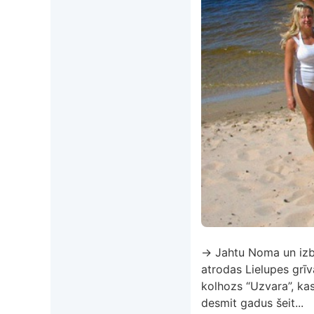
→ Jahtu Noma un izbr
atrodas Lielupes grīv
kolhozs “Uzvara”, kas
desmit gadus šeit...