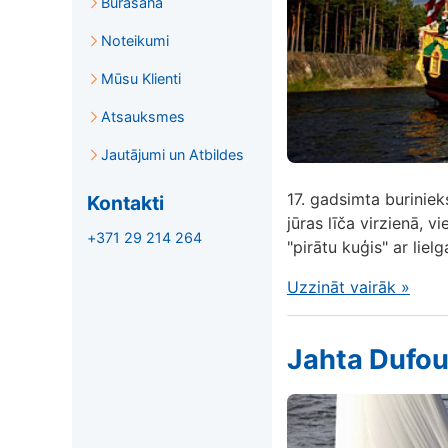
Burāšana
Noteikumi
Mūsu Klienti
Atsauksmes
Jautājumi un Atbildes
17. gadsimta buriniek
Kontakti
jūras līča virzienā, v
+371 29 214 264
"pirātu kuģis" ar liel
Uzzināt vairāk
»
Jahta Dufou