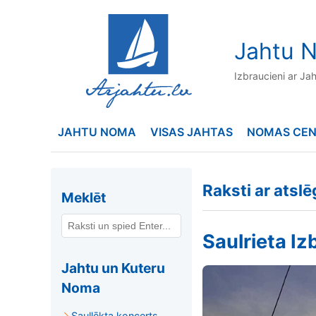
to
content
Jahtu N
Izbraucieni ar Ja
JAHTU NOMA
VISAS JAHTAS
NOMAS CE
Raksti ar atslē
Meklēt
Saulrieta Iz
Jahtu un Kuteru
Noma
Saullēkta koncerts