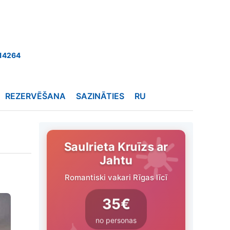
14264
REZERVĒŠANA
SAZINĀTIES
RU
Saulrieta Kruīzs ar
Jahtu
Romantiski vakari Rīgas līcī
35€
no personas