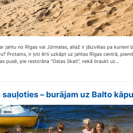
r jahtu no Rīgas vai Jūrmalas, allaž ir jāizvēlas pa kurieni 
u? Protams, ir ļoti ērti uzkāpt uz jahtas Rīgas centrā, pie
as pusē, pie restorāna “Ostas Skati”, nekā braukt uz...
 sauļoties – burājam uz Balto kāp