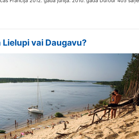
īcas Francijā 2012. gada jūnijā. 2010. gadā Dufour 405 saņ
a Lielupi vai Daugavu?