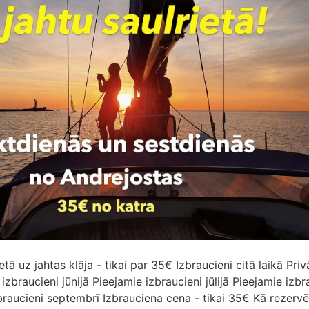
etā uz jahtas klāja - tikai par 35€ Izbraucieni citā laikā Priv
izbraucieni jūnijā Pieejamie izbraucieni jūlijā Pieejamie izbr
braucieni septembrī Izbrauciena cena - tikai 35€ Kā rezervē