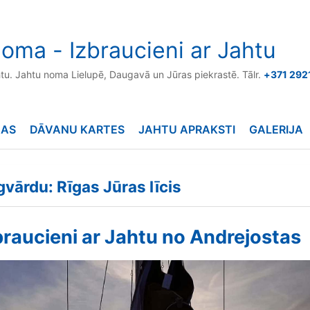
oma - Izbraucieni ar Jahtu
htu. Jahtu noma Lielupē, Daugavā un Jūras piekrastē. Tālr.
+371 292
NAS
DĀVANU KARTES
JAHTU APRAKSTI
GALERIJA
gvārdu: Rīgas Jūras līcis
braucieni ar Jahtu no Andrejostas