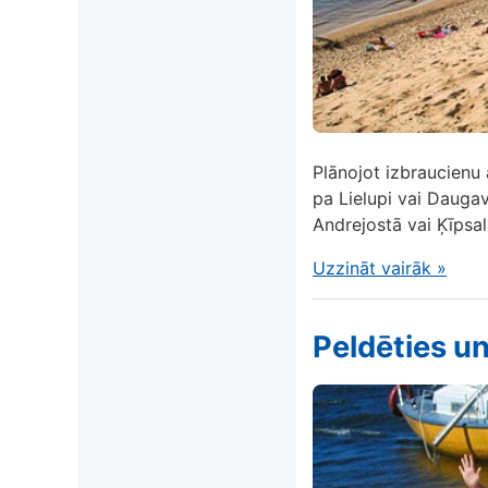
Plānojot izbraucienu a
pa Lielupi vai Daugav
Andrejostā vai Ķīpsal
Uzzināt vairāk
»
Peldēties un