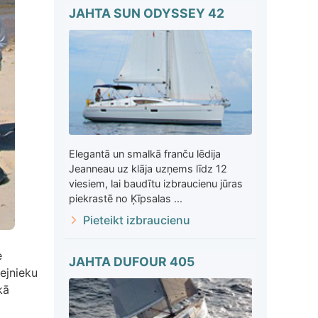
JAHTA SUN ODYSSEY 42
Elegantā un smalkā franču lēdija
Jeanneau uz klāja uzņems līdz 12
viesiem, lai baudītu izbraucienu jūras
piekrastē no Ķīpsalas ...
Pieteikt izbraucienu
e
JAHTA DUFOUR 405
vejnieku
kā