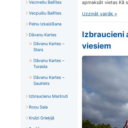
apmaksāt vietas Kā s
Vecmeitu Ballītes
Vecpuišu Ballītes
Uzzināt vairāk
»
Pelnu Izkaisīšana
Izbraucieni 
Dāvanu Kartes
Dāvanu Kartes –
viesiem
Stars
Dāvanu Kartes –
Turaida
Dāvanu Kartes –
Saulriets
Izbraucienu Maršruti
Roņu Sala
Kruīzi Grieķijā