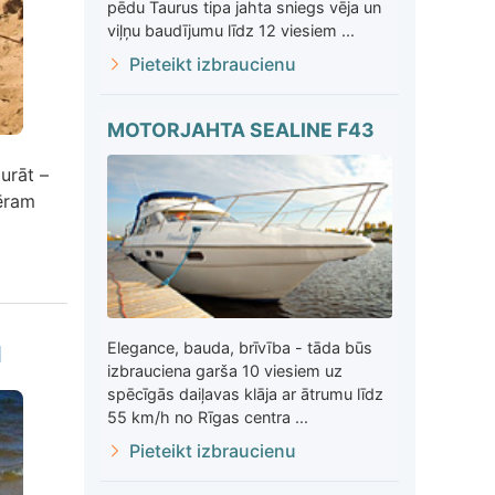
pēdu Taurus tipa jahta sniegs vēja un
viļņu baudījumu līdz 12 viesiem ...
Pieteikt izbraucienu
MOTORJAHTA SEALINE F43
burāt –
mēram
u
Elegance, bauda, brīvība - tāda būs
izbrauciena garša 10 viesiem uz
spēcīgās daiļavas klāja ar ātrumu līdz
55 km/h no Rīgas centra ...
Pieteikt izbraucienu