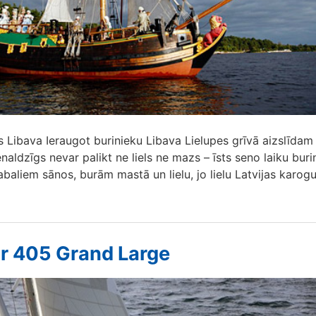
s Libava Ieraugot burinieku Libava Lielupes grīvā aizslīdam
ienaldzīgs nevar palikt ne liels ne mazs – īsts seno laiku buri
gabaliem sānos, burām mastā un lielu, jo lielu Latvijas karogu.
r 405 Grand Large