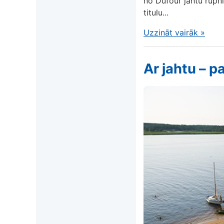
no Dufour jahtu rūpn
titulu...
Uzzināt vairāk
»
Ar jahtu – p