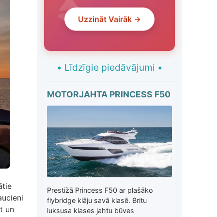
Uzzināt Vairāk →
•
Līdzīgie piedāvājumi
•
MOTORJAHTA PRINCESS F50
ātie
Prestižā Princess F50 ar plašāko
aucieni
flybridge klāju savā klasē. Britu
t un
luksusa klases jahtu būves