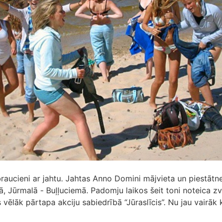
aucieni ar jahtu. Jahtas Anno Domini mājvieta un piestātn
ā, Jūrmalā - Buļļuciemā. Padomju laikos šeit toni noteica z
 vēlāk pārtapa akciju sabiedrībā “Jūraslīcis”. Nu jau vairāk 