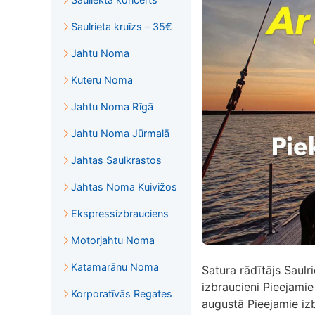
Saulrieta kruīzs – 35€
Jahtu Noma
Kuteru Noma
Jahtu Noma Rīgā
Jahtu Noma Jūrmalā
Jahtas Saulkrastos
Jahtas Noma Kuivižos
Ekspressizbrauciens
Motorjahtu Noma
Katamarānu Noma
Satura rādītājs Saulri
izbraucieni Pieejamie 
Korporatīvās Regates
augustā Pieejamie iz