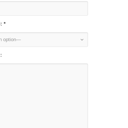
: *
: