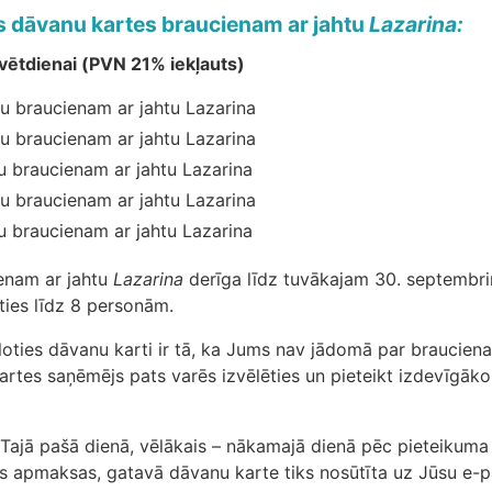
 dāvanu kartes braucienam ar jahtu
Lazarina:
vētdienai (PVN 21% iekļauts)
u braucienam ar jahtu Lazarina
u braucienam ar jahtu Lazarina
u braucienam ar jahtu Lazarina
u braucienam ar jahtu Lazarina
u braucienam ar jahtu Lazarina
enam ar jahtu
Lazarina
derīga līdz tuvākajam 30. septembri
ties līdz 8 personām.
loties dāvanu karti ir tā, ka Jums nav jādomā par brauciena
rtes saņēmējs pats varēs izvēlēties un pieteikt izdevīgāko
Tajā pašā dienā, vēlākais – nākamajā dienā pēc pieteikuma
 apmaksas, gatavā dāvanu karte tiks nosūtīta uz Jūsu e-p