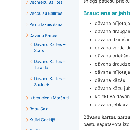
sniegs patiesu priek
Vecmeitu Ballītes
Brauciens ar jaht
Vecpuišu Ballītes
dāvana mīļotaja
Pelnu Izkaisīšana
dāvana drauga
Dāvanu Kartes
dāvana dzimšan
Dāvanu Kartes –
dāvana vārda d
Stars
dāvana priekšn
Dāvanu Kartes –
dāvana draudze
Turaida
dāvana mīļotaj
Dāvanu Kartes –
dāvana kāzās
Saulriets
dāvana kāzu jub
kolektīva dāva
Izbraucienu Maršruti
dāvana jebkurā 
Roņu Sala
Dāvanu kartes para
Kruīzi Grieķijā
pastu sagatavota izd