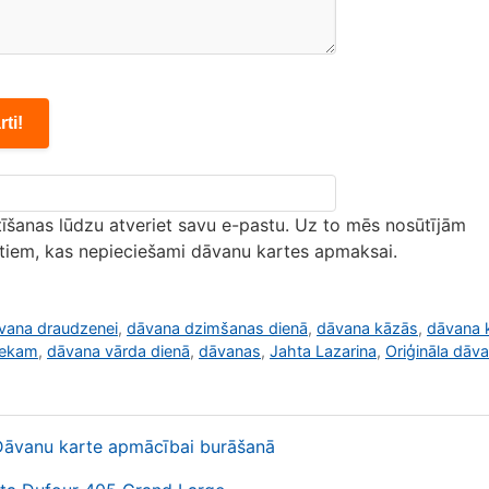
īšanas lūdzu atveriet savu e-pastu. Uz to mēs nosūtījām
zītiem, kas nepieciešami dāvanu kartes apmaksai.
vana draudzenei
,
dāvana dzimšanas dienā
,
dāvana kāzās
,
dāvana 
iekam
,
dāvana vārda dienā
,
dāvanas
,
Jahta Lazarina
,
Oriģināla dāv
Dāvanu karte apmācībai burāšanā