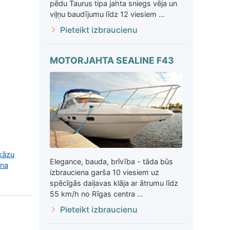
pēdu Taurus tipa jahta sniegs vēja un
viļņu baudījumu līdz 12 viesiem ...
Pieteikt izbraucienu
MOTORJAHTA SEALINE F43
kāzu
Elegance, bauda, brīvība - tāda būs
ana
izbrauciena garša 10 viesiem uz
spēcīgās daiļavas klāja ar ātrumu līdz
55 km/h no Rīgas centra ...
Pieteikt izbraucienu