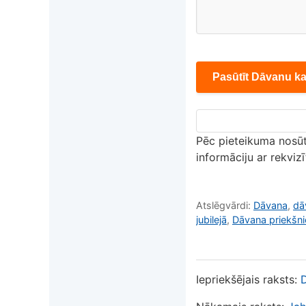
Pēc pieteikuma nosūt
informāciju ar rekvi
Atslēgvārdi:
Dāvana
,
dā
jubilejā
,
Dāvana priekšn
Iepriekšējais raksts: