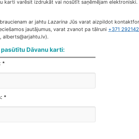
 karti varēsit izdrukāt vai nosūtīt saņēmējam elektroniski.
braucienam ar jahtu
Lazarina
Jūs varat aizpildot kontaktf
eciešamos jautājumus, varat zvanot pa tālruni
+371 29214
, alberts@arjahtu.lv).
i pasūtītu Dāvanu karti:
 *
: *