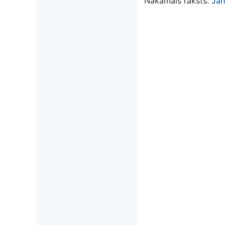
Nākamais raksts:
Jah