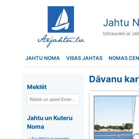
to
content
Jahtu N
Izbraucieni ar Ja
JAHTU NOMA
VISAS JAHTAS
NOMAS CE
Dāvanu kar
Meklēt
Jahtu un Kuteru
Noma
Saullēkta koncerts