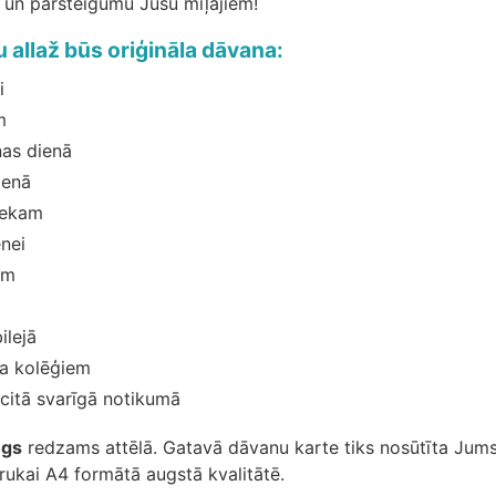
u un pārsteigumu Jūsu mīļajiem!
u allaž būs oriģināla dāvana:
i
m
as dienā
ienā
iekam
nei
am
ilejā
na kolēģiem
citā svarīgā notikumā
ugs
redzams attēlā. Gatavā dāvanu karte tiks nosūtīta Jums
rukai A4 formātā augstā kvalitātē.