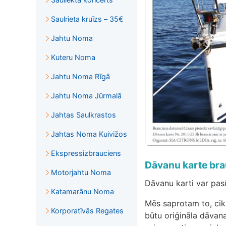
Saulrieta kruīzs – 35€
Jahtu Noma
Kuteru Noma
Jahtu Noma Rīgā
Jahtu Noma Jūrmalā
Jahtas Saulkrastos
Jahtas Noma Kuivižos
Ekspressizbrauciens
Dāvanu karte bra
Motorjahtu Noma
Dāvanu karti var pas
Katamarānu Noma
Mēs saprotam to, cik 
Korporatīvās Regates
būtu oriģināla dāvan