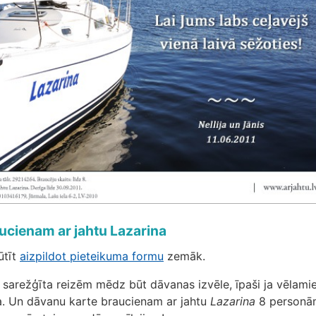
ucienam ar jahtu Lazarina
ūtīt
aizpildot pieteikuma formu
zemāk.
sarežģīta reizēm mēdz būt dāvanas izvēle, īpaši ja vēlamies
a. Un dāvanu karte braucienam ar jahtu
Lazarina
8 personā