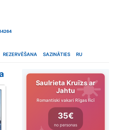
14264
REZERVĒŠANA
SAZINĀTIES
RU
a
Saulrieta Kruīzs ar
Jahtu
Romantiski vakari Rīgas līcī
35€
no personas