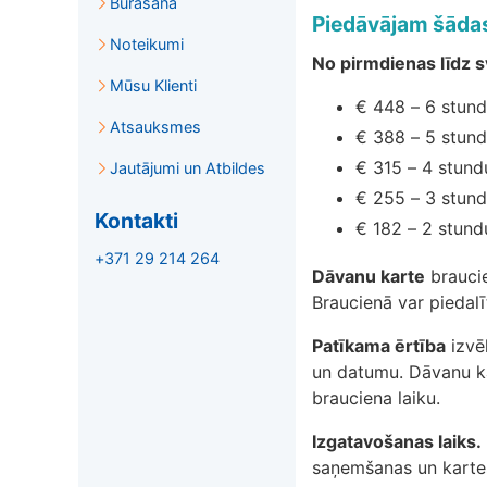
Burāšana
Piedāvājam šādas
Noteikumi
No pirmdienas līdz s
Mūsu Klienti
€ 448 – 6 stund
Atsauksmes
€ 388 – 5 stund
€ 315 – 4 stund
Jautājumi un Atbildes
€ 255 – 3 stund
Kontakti
€ 182 – 2 stund
+371 29 214 264
Dāvanu karte
brauci
Braucienā var piedalī
Patīkama ērtība
izvē
un datumu. Dāvanu ka
brauciena laiku.
Izgatavošanas laiks.
saņemšanas un kartes