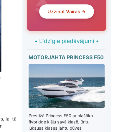
Uzzināt Vairāk →
•
Līdzīgie piedāvājumi
•
MOTORJAHTA PRINCESS F50
Prestižā Princess F50 ar plašāko
, lai tā
flybridge klāju savā klasē. Britu
m
luksusa klases jahtu būves