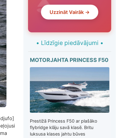
Uzzināt Vairāk →
•
Līdzīgie piedāvājumi
•
MOTORJAHTA PRINCESS F50
djufo]
Prestižā Princess F50 ar plašāko
eļojusi
flybridge klāju savā klasē. Britu
ēma
luksusa klases jahtu būves