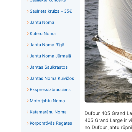
Saulrieta kruīzs – 35€
Jahtu Noma
Kuteru Noma
Jahtu Noma Rīgā
Jahtu Noma Jūrmalā
Jahtas Saulkrastos
Jahtas Noma Kuivižos
Ekspressizbrauciens
Motorjahtu Noma
Katamarānu Noma
Dufour 405 Grand Lar
405 Grand Large ir v
Korporatīvās Regates
no Dufour jahtu rūpn