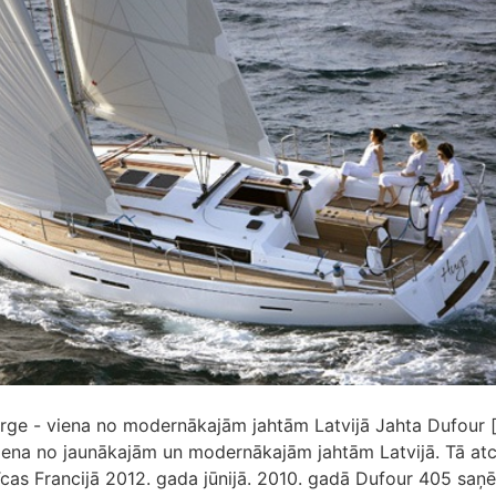
ge - viena no modernākajām jahtām Latvijā Jahta Dufour [
iena no jaunākajām un modernākajām jahtām Latvijā. Tā atc
īcas Francijā 2012. gada jūnijā. 2010. gadā Dufour 405 saņ