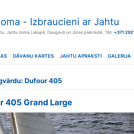
oma - Izbraucieni ar Jahtu
htu. Jahtu noma Lielupē, Daugavā un Jūras piekrastē. Tālr.
+371 292
NAS
DĀVANU KARTES
JAHTU APRAKSTI
GALERIJA
ēgvārdu: Dufour 405
r 405 Grand Large