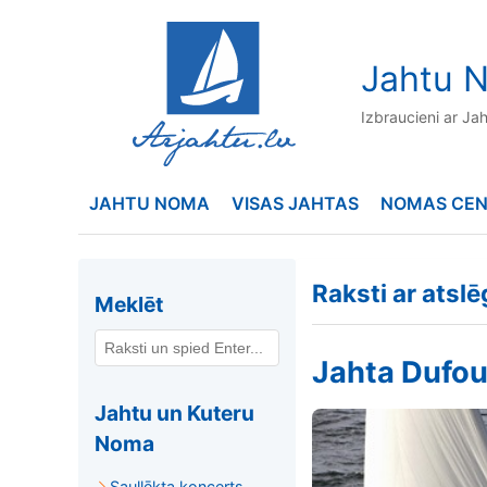
to
content
Jahtu N
Izbraucieni ar Ja
JAHTU NOMA
VISAS JAHTAS
NOMAS CE
Raksti ar atsl
Meklēt
Jahta Dufou
Jahtu un Kuteru
Noma
Saullēkta koncerts