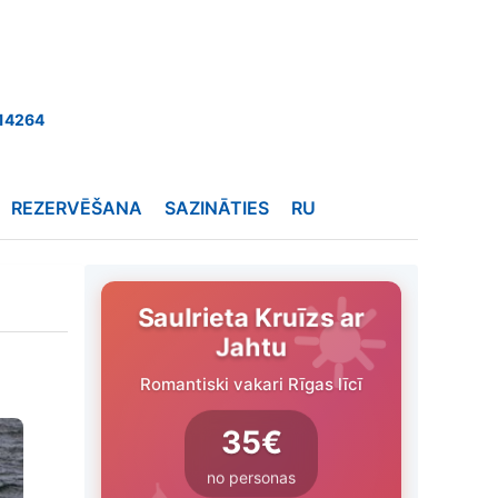
14264
REZERVĒŠANA
SAZINĀTIES
RU
Saulrieta Kruīzs ar
Jahtu
Romantiski vakari Rīgas līcī
35€
no personas