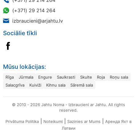
(+371) 29 214 264
izbraucieni@arjahtu.lv
Sociālie tīkli
Mūsu lokācijas:
Rīga
Jūrmala
Engure
Saulkrasti
Skulte
Roja
Roņu sala
Salacgrīva
Kuiviži
Kihnu sala
Sāremā sala
© 2010 - 2026 Jahtu Noma - Izbraucieni ar Jahtu. All rights
reserved.
|
|
|
Privātuma Politika
Noteikumi
Sazinies ar Mums
Аренда Яхт в
Латвии