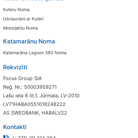
Kuteru Noma
Izbraucieni ar Kuteri
Motorjahtu Noma
Katamarānu Noma
Katamarāna Lagoon 380 Noma
Rekvizīti
Focus Group SIA
Reģ. Nr.: 50003959271
Lašu iela 6 lit.1, Jūrmala, LV-2010
LV71HABA0551018248222
AS SWEDBANK, HABALV22
Kontakti
(+371) 29 214 264