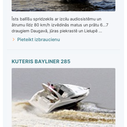
Īsts ballīšu spridzeklis ar izcilu audiosistēmu un
ātrumu līdz 80 km/h izvēdinās matus un prātu 6...7
draugiem Daugavā, jūras piekrastē un Lielupē ...
Pieteikt izbraucienu
KUTERIS BAYLINER 285