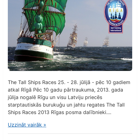
The Tall Ships Races 25. - 28. jūlijā - pēc 10 gadiem
atkal Rīgā Pēc 10 gadu pārtraukuma, 2013. gada
jūlija nogalē Rīgu un visu Latviju priecēs
starptautiskās burukuģu un jahtu regates The Tall
Ships Races 2013 Rīgas posma dalībnieki....
Uzzināt vairāk
»