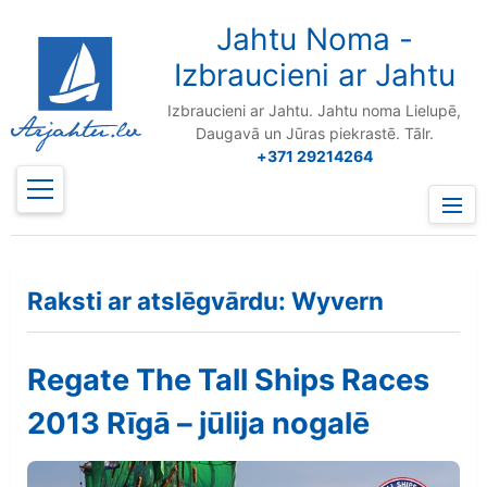
to
content
Jahtu Noma -
Izbraucieni ar Jahtu
Izbraucieni ar Jahtu. Jahtu noma Lielupē,
Daugavā un Jūras piekrastē. Tālr.
+371 29214264
Prima
Menu
Raksti ar atslēgvārdu: Wyvern
Regate The Tall Ships Races
2013 Rīgā – jūlija nogalē