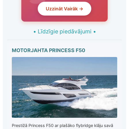
Uzzināt Vairāk →
•
Līdzīgie piedāvājumi
•
MOTORJAHTA PRINCESS F50
Prestižā Princess F50 ar plašāko flybridge klāju savā