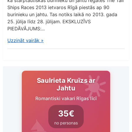
ka starptautiskās burinieku un jahtu regates The Tall
Ships Races 2013 ietvaros Rīgā piestās ap 90
burinieku un jahtu. Tas notiks laikā no 2013. gada
25. jūlija līdz 28. jūlijam. EKSKLUZĪVS
PIEDĀVĀJUMS:...
Uzzināt vairāk
»
Saulrieta Kruīzs ar
Jahtu
Romantiski vakari Rīgas līcī
35€
no personas