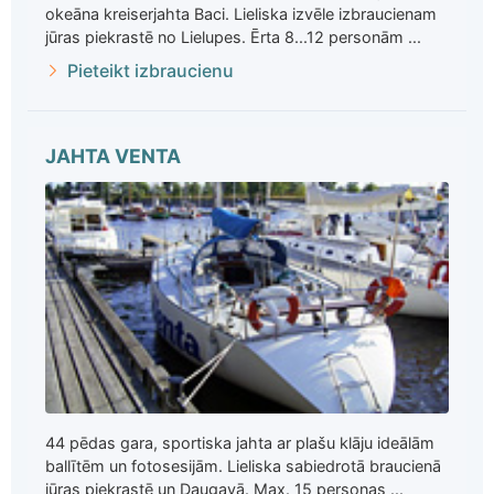
okeāna kreiserjahta Baci. Lieliska izvēle izbraucienam
jūras piekrastē no Lielupes. Ērta 8...12 personām ...
Pieteikt izbraucienu
JAHTA VENTA
44 pēdas gara, sportiska jahta ar plašu klāju ideālām
ballītēm un fotosesijām. Lieliska sabiedrotā braucienā
jūras piekrastē un Daugavā. Max. 15 personas ...