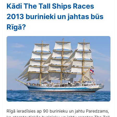
Kādi The Tall Ships Races
2013 burinieki un jahtas būs
Rīgā?
Rīgā ieradīsies ap 90 burinieku un jahtu Paredzams,