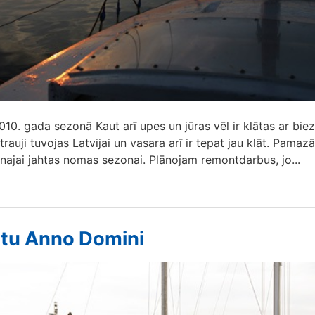
2010. gada sezonā Kaut arī upes un jūras vēl ir klātas ar bie
trauji tuvojas Latvijai un vasara arī ir tepat jau klāt. Pamaz
najai jahtas nomas sezonai. Plānojam remontdarbus, jo...
ahtu Anno Domini