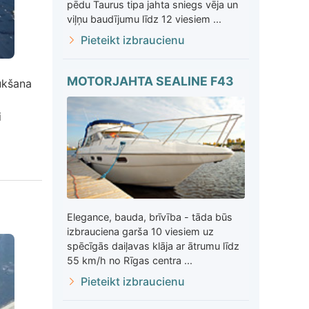
pēdu Taurus tipa jahta sniegs vēja un
viļņu baudījumu līdz 12 viesiem ...
Pieteikt izbraucienu
MOTORJAHTA SEALINE F43
aukšana
i
Elegance, bauda, brīvība - tāda būs
izbrauciena garša 10 viesiem uz
spēcīgās daiļavas klāja ar ātrumu līdz
55 km/h no Rīgas centra ...
Pieteikt izbraucienu