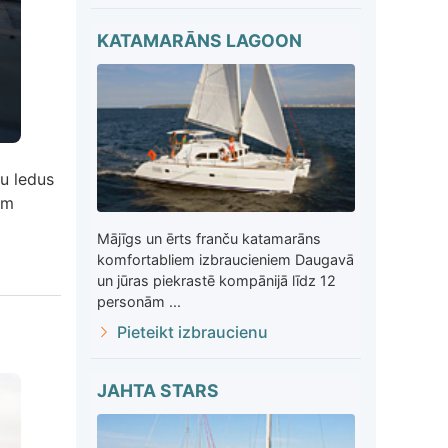
KATAMARĀNS LAGOON
zu ledus
ām
Mājīgs un ērts franču katamarāns
komfortabliem izbraucieniem Daugavā
un jūras piekrastē kompānijā līdz 12
personām ...
Pieteikt izbraucienu
JAHTA STARS