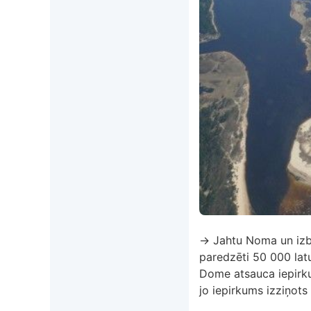
→ Jahtu Noma un izbr
paredzēti 50 000 la
Dome atsauca iepirk
jo iepirkums izziņots 