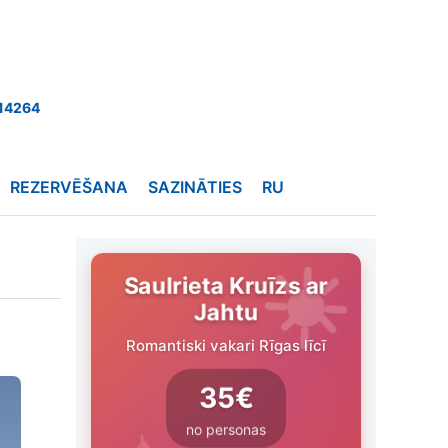
14264
REZERVĒŠANA
SAZINĀTIES
RU
Saulrieta Kruīzs ar
Jahtu
Romantiski vakari Rīgas līcī
35€
no personas