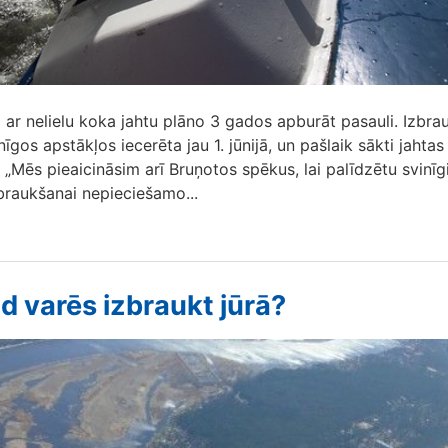
ji ar nelielu koka jahtu plāno 3 gados apburāt pasauli. Izbr
īgos apstākļos iecerēta jau 1. jūnijā, un pašlaik sākti jahtas
„Mēs pieaicināsim arī Bruņotos spēkus, lai palīdzētu svinīg
zbraukšanai nepieciešamo...
d varēs izbraukt jūrā?