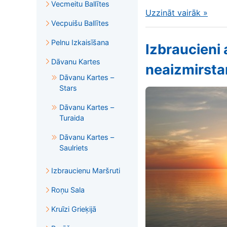
Vecmeitu Ballītes
Uzzināt vairāk
»
Vecpuišu Ballītes
Pelnu Izkaisīšana
Izbraucieni 
Dāvanu Kartes
neaizmirsta
Dāvanu Kartes –
Stars
Dāvanu Kartes –
Turaida
Dāvanu Kartes –
Saulriets
Izbraucienu Maršruti
Roņu Sala
Kruīzi Grieķijā