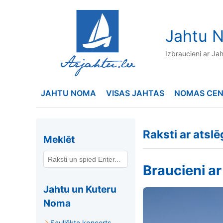
to
content
Jahtu N
Izbraucieni ar Ja
JAHTU NOMA
VISAS JAHTAS
NOMAS CE
Raksti ar atsl
Meklēt
Braucieni ar
Jahtu un Kuteru
Noma
Saullēkta koncerts