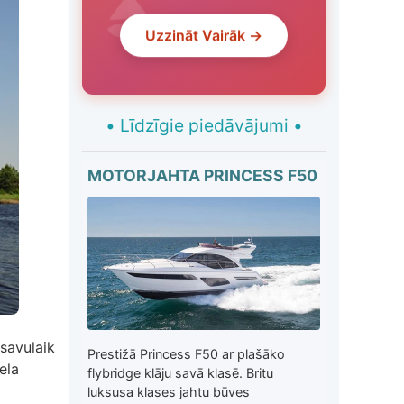
Uzzināt Vairāk →
•
Līdzīgie piedāvājumi
•
MOTORJAHTA PRINCESS F50
 savulaik
Prestižā Princess F50 ar plašāko
ela
flybridge klāju savā klasē. Britu
luksusa klases jahtu būves