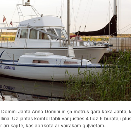
 Domini Jahta Anno Domini ir 7,5 metrus gara koka Jahta, 
linā. Uz jahtas komfortabli var justies 4 līdz 6 burātāji plu
r arī kajīte, kas aprīkota ar vairākām guļvietām...