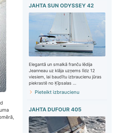
JAHTA SUN ODYSSEY 42
Elegantā un smalkā franču lēdija
Jeanneau uz klāja uzņems līdz 12
viesiem, lai baudītu izbraucienu jūras
piekrastē no Ķīpsalas ...
Pieteikt izbraucienu
ad
JAHTA DUFOUR 405
kuma
pmērā,