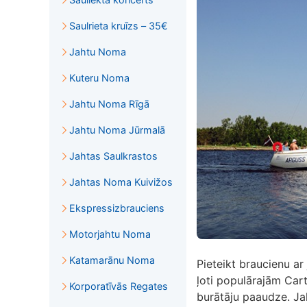
Saulrieta kruīzs – 35€
Jahtu Noma
Kuteru Noma
Jahtu Noma Rīgā
Jahtu Noma Jūrmalā
Jahtas Saulkrastos
Jahtas Noma Kuivižos
Ekspressizbrauciens
Motorjahtu Noma
Katamarānu Noma
Pieteikt braucienu ar
ļoti populārajām Cart
Korporatīvās Regates
burātāju paaudze. Jaht