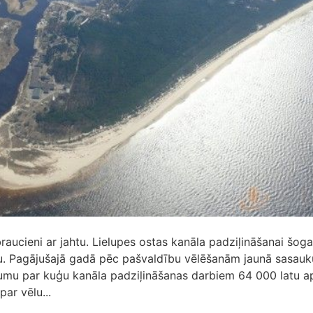
aucieni ar jahtu. Lielupes ostas kanāla padziļināšanai šog
tu. Pagājušajā gadā pēc pašvaldību vēlēšanām jaunā sasau
umu par kuģu kanāla padziļināšanas darbiem 64 000 latu a
par vēlu...