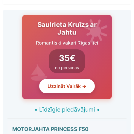
Saulrieta Kruīzs ar
Jahtu
Romantiski vakari Rīgas līcī
35€
no personas
Uzzināt Vairāk →
•
Līdzīgie piedāvājumi
•
MOTORJAHTA PRINCESS F50