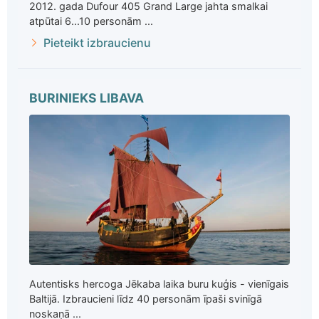
2012. gada Dufour 405 Grand Large jahta smalkai
atpūtai 6...10 personām ...
Pieteikt izbraucienu
BURINIEKS LIBAVA
Autentisks hercoga Jēkaba laika buru kuģis - vienīgais
Baltijā. Izbraucieni līdz 40 personām īpaši svinīgā
noskaņā ...