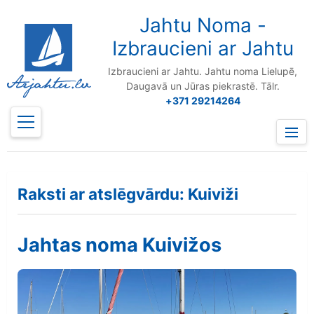
to
content
Jahtu Noma -
Izbraucieni ar Jahtu
Izbraucieni ar Jahtu. Jahtu noma Lielupē,
Daugavā un Jūras piekrastē. Tālr.
+371 29214264
Prima
Menu
Raksti ar atslēgvārdu: Kuiviži
Jahtas noma Kuivižos