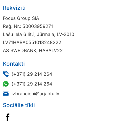
Rekvizīti
Focus Group SIA
Reģ. Nr.: 50003959271
Lašu iela 6 lit.1, Jūrmala, LV-2010
LV71HABA0551018248222
AS SWEDBANK, HABALV22
Kontakti
(+371) 29 214 264
(+371) 29 214 264
izbraucieni@arjahtu.lv
Sociālie tīkli