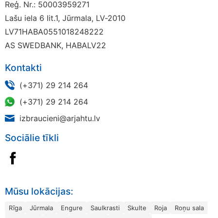
Reģ. Nr.: 50003959271
Lašu iela 6 lit.1, Jūrmala, LV-2010
LV71HABA0551018248222
AS SWEDBANK, HABALV22
Kontakti
(+371) 29 214 264
(+371) 29 214 264
izbraucieni@arjahtu.lv
Sociālie tīkli
Mūsu lokācijas:
Rīga
Jūrmala
Engure
Saulkrasti
Skulte
Roja
Roņu sala