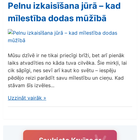
Pelnu izkaisīšana jūrā – kad
mīlestība dodas mūžībā
Mūsu dzīvē ir ne tikai priecīgi brīži, bet arī pienāk
laiks atvadīties no kāda tuva cilvēka. Šie mirkļi, lai
cik sāpīgi, nes sevī arī kaut ko svētu – iespēju
pēdējo reizi parādīt savu mīlestību un cieņu. Kad
stāvam šīs izvēles...
Uzzināt vairāk
»