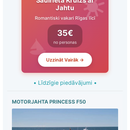
Saulrieta Kruīzs ar
Jahtu
Romantiski vakari Rīgas līcī
35€
no personas
Uzzināt Vairāk →
•
Līdzīgie piedāvājumi
•
MOTORJAHTA PRINCESS F50