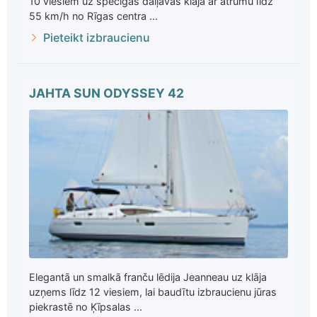
10 viesiem uz spēcīgās daiļavas klāja ar ātrumu līdz
55 km/h no Rīgas centra ...
Pieteikt izbraucienu
JAHTA SUN ODYSSEY 42
Elegantā un smalkā franču lēdija Jeanneau uz klāja
uzņems līdz 12 viesiem, lai baudītu izbraucienu jūras
piekrastē no Ķīpsalas ...