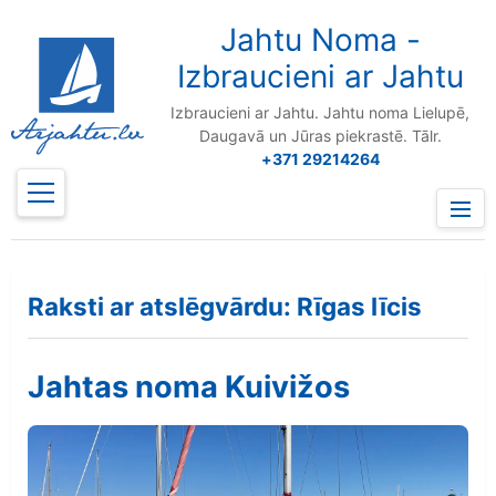
to
content
Jahtu Noma -
Izbraucieni ar Jahtu
Izbraucieni ar Jahtu. Jahtu noma Lielupē,
Daugavā un Jūras piekrastē. Tālr.
+371 29214264
Prima
Menu
Raksti ar atslēgvārdu: Rīgas līcis
Jahtas noma Kuivižos