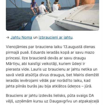
→
Jahtu Noma
un
izbraucieni ar jahtu
.
Vienojāmies par brauciena laiku 13.augustā dienas
pirmajā pusē. Eduards ieradās kopā ar savu mazo
princesi. Ilze braucienā devās ar savu draugu
Mārtiņu, abi kaislīgi veikotāji, kuriem ūdeņi ir
pierasta vide. Lauris uz braucienu ar jahtu netika un
savā vietā atsūtīja divus draugus, bet Mairis diemžēl
ieradās ievērojami vēlāk par norādīto laiku, kad
jahta pilnās burās jau bija atklātos ūdeņos – jūrā.
Brauciens ar jahtu izdevās lielisks, pūta svaigs DA
vējš, uzņēmām kursu uz Daugavgrīvu un atpakaļceļā