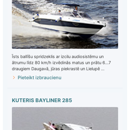
Īsts ballīšu spridzeklis ar izcilu audiosistēmu un
ātrumu līdz 80 km/h izvēdinās matus un prātu 6...7
draugiem Daugavā, jūras piekrastē un Lielupē ...
Pieteikt izbraucienu
KUTERIS BAYLINER 285