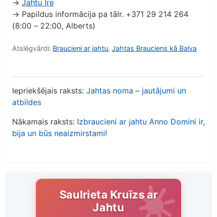
→
Jahtu Īre
→ Papildus informācija pa tālr. +371 29 214 264
(8:00 – 22:00, Alberts)
Atslēgvārdi:
Braucieni ar jahtu
,
Jahtas Brauciens kā Balva
Iepriekšējais raksts:
Jahtas noma – jautājumi un
atbildes
Nākamais raksts:
Izbraucieni ar jahtu Anno Domini ir,
bija un būs neaizmirstami!
Saulrieta Kruīzs ar
Jahtu