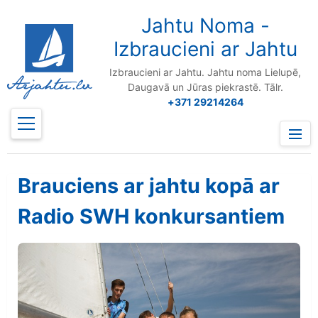
to
content
Jahtu Noma -
Izbraucieni ar Jahtu
Izbraucieni ar Jahtu. Jahtu noma Lielupē,
Daugavā un Jūras piekrastē. Tālr.
+371 29214264
Prima
Menu
Brauciens ar jahtu kopā ar
Radio SWH konkursantiem