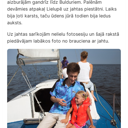
aizburājām gandrīz līdz Bulduriem. Palēnām
devāmies atpakaļ Lielupē uz jahtas piestātni. Laiks
bija ļoti karsts, taču ūdens jūrā todien bija ledus
auksts.
Uz jahtas sarīkojām nelielu fotosesiju un šajā rakstā
piedāvājam labākos foto no brauciena ar jahtu.