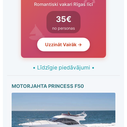
Romantiski vakari Rīgas līcī
35€
no personas
Uzzināt Vairāk →
•
Līdzīgie piedāvājumi
•
MOTORJAHTA PRINCESS F50