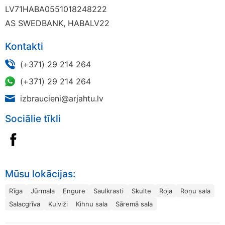
LV71HABA0551018248222
AS SWEDBANK, HABALV22
Kontakti
(+371) 29 214 264
(+371) 29 214 264
izbraucieni@arjahtu.lv
Sociālie tīkli
Mūsu lokācijas:
Rīga
Jūrmala
Engure
Saulkrasti
Skulte
Roja
Roņu sala
Salacgrīva
Kuiviži
Kihnu sala
Sāremā sala