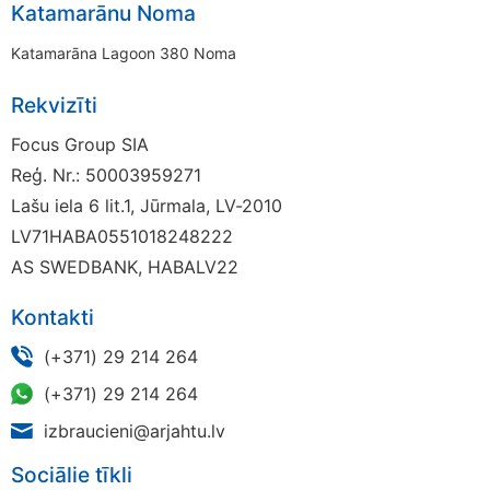
Katamarānu Noma
Katamarāna Lagoon 380 Noma
Rekvizīti
Focus Group SIA
Reģ. Nr.: 50003959271
Lašu iela 6 lit.1, Jūrmala, LV-2010
LV71HABA0551018248222
AS SWEDBANK, HABALV22
Kontakti
(+371) 29 214 264
(+371) 29 214 264
izbraucieni@arjahtu.lv
Sociālie tīkli