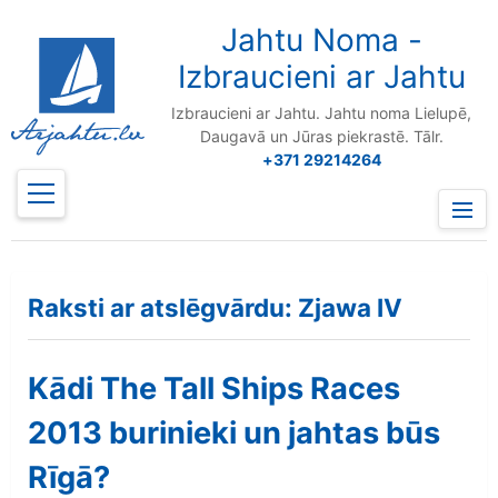
to
content
Jahtu Noma -
Izbraucieni ar Jahtu
Izbraucieni ar Jahtu. Jahtu noma Lielupē,
Daugavā un Jūras piekrastē. Tālr.
+371 29214264
Prima
Menu
Raksti ar atslēgvārdu: Zjawa IV
Kādi The Tall Ships Races
2013 burinieki un jahtas būs
Rīgā?