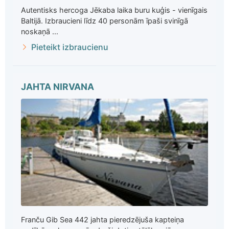
Autentisks hercoga Jēkaba laika buru kuģis - vienīgais
Baltijā. Izbraucieni līdz 40 personām īpaši svinīgā
noskaņā ...
Pieteikt izbraucienu
JAHTA NIRVANA
Franču Gib Sea 442 jahta pieredzējuša kapteiņa