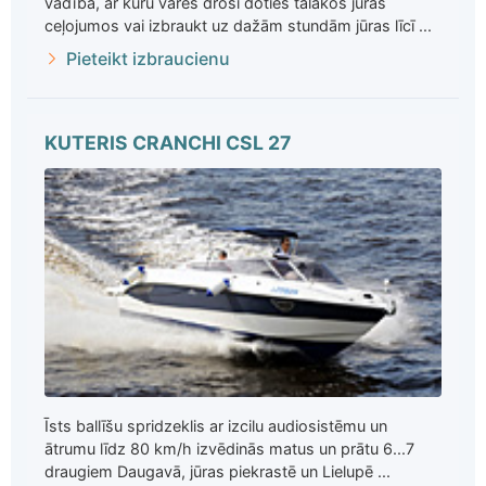
vadībā, ar kuru varēs droši doties tālākos jūras
ceļojumos vai izbraukt uz dažām stundām jūras līcī ...
Pieteikt izbraucienu
KUTERIS CRANCHI CSL 27
Īsts ballīšu spridzeklis ar izcilu audiosistēmu un
ātrumu līdz 80 km/h izvēdinās matus un prātu 6...7
draugiem Daugavā, jūras piekrastē un Lielupē ...