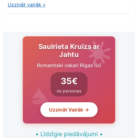
Uzzināt vairāk
»
Saulrieta Kruīzs ar
Jahtu
Romantiski vakari Rīgas līcī
35€
no personas
Uzzināt Vairāk →
•
Līdzīgie piedāvājumi
•