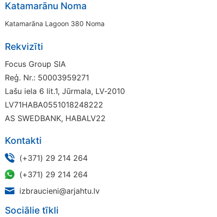
Katamarānu Noma
Katamarāna Lagoon 380 Noma
Rekvizīti
Focus Group SIA
Reģ. Nr.: 50003959271
Lašu iela 6 lit.1, Jūrmala, LV-2010
LV71HABA0551018248222
AS SWEDBANK, HABALV22
Kontakti
(+371) 29 214 264
(+371) 29 214 264
izbraucieni@arjahtu.lv
Sociālie tīkli