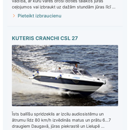
vadībā, ar kuru varēs droši doties tālākos jūras
ceļojumos vai izbraukt uz dažām stundām jūras līcī ...
Pieteikt izbraucienu
KUTERIS CRANCHI CSL 27
Īsts ballīšu spridzeklis ar izcilu audiosistēmu un
ātrumu līdz 80 km/h izvēdinās matus un prātu 6...7
draugiem Daugavā, jūras piekrastē un Lielupē ...