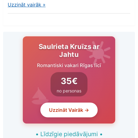
Uzzināt vairāk
»
Saulrieta Kruīzs ar
Jahtu
Romantiski vakari Rīgas līcī
35€
no personas
Uzzināt Vairāk →
•
Līdzīgie piedāvājumi
•