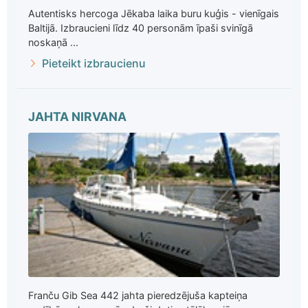
Autentisks hercoga Jēkaba laika buru kuģis - vienīgais
Baltijā. Izbraucieni līdz 40 personām īpaši svinīgā
noskaņā ...
Pieteikt izbraucienu
JAHTA NIRVANA
Franču Gib Sea 442 jahta pieredzējuša kapteiņa