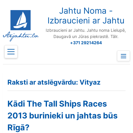
to
content
Jahtu Noma -
Izbraucieni ar Jahtu
Izbraucieni ar Jahtu. Jahtu noma Lielupē,
Daugavā un Jūras piekrastē. Tālr.
+371 29214264
Prima
Menu
Raksti ar atslēgvārdu: Vityaz
Kādi The Tall Ships Races
2013 burinieki un jahtas būs
Rīgā?