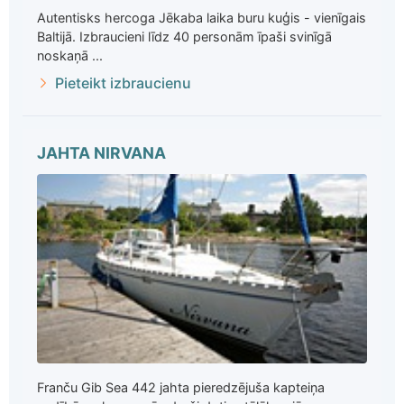
Autentisks hercoga Jēkaba laika buru kuģis - vienīgais
Baltijā. Izbraucieni līdz 40 personām īpaši svinīgā
noskaņā ...
Pieteikt izbraucienu
JAHTA NIRVANA
Franču Gib Sea 442 jahta pieredzējuša kapteiņa