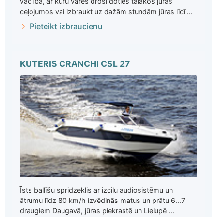
vadībā, ar kuru varēs droši doties tālākos jūras
ceļojumos vai izbraukt uz dažām stundām jūras līcī ...
Pieteikt izbraucienu
KUTERIS CRANCHI CSL 27
Īsts ballīšu spridzeklis ar izcilu audiosistēmu un
ātrumu līdz 80 km/h izvēdinās matus un prātu 6...7
draugiem Daugavā, jūras piekrastē un Lielupē ...