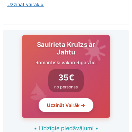
Uzzināt vairāk
»
Saulrieta Kruīzs ar
Jahtu
Romantiski vakari Rīgas līcī
35€
no personas
Uzzināt Vairāk →
•
Līdzīgie piedāvājumi
•