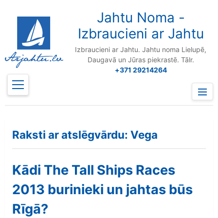
to
content
Jahtu Noma -
Izbraucieni ar Jahtu
Izbraucieni ar Jahtu. Jahtu noma Lielupē,
Daugavā un Jūras piekrastē. Tālr.
+371 29214264
Prima
Menu
Raksti ar atslēgvārdu: Vega
Kādi The Tall Ships Races
2013 burinieki un jahtas būs
Rīgā?