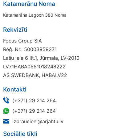
Katamarānu Noma
Katamarāna Lagoon 380 Noma
Rekvizīti
Focus Group SIA
Reģ. Nr.: 50003959271
Lašu iela 6 lit.1, Jūrmala, LV-2010
LV71HABA0551018248222
AS SWEDBANK, HABALV22
Kontakti
(+371) 29 214 264
(+371) 29 214 264
izbraucieni@arjahtu.lv
Sociālie tīkli