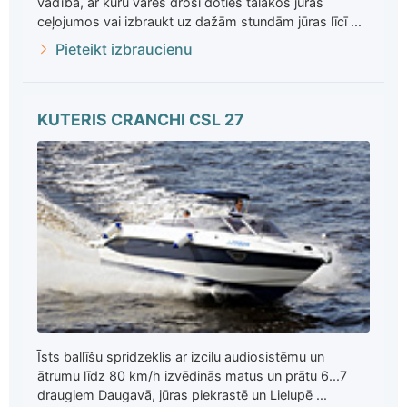
vadībā, ar kuru varēs droši doties tālākos jūras
ceļojumos vai izbraukt uz dažām stundām jūras līcī ...
Pieteikt izbraucienu
KUTERIS CRANCHI CSL 27
Īsts ballīšu spridzeklis ar izcilu audiosistēmu un
ātrumu līdz 80 km/h izvēdinās matus un prātu 6...7
draugiem Daugavā, jūras piekrastē un Lielupē ...