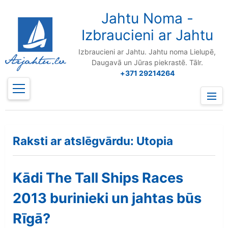
to
content
Jahtu Noma -
Izbraucieni ar Jahtu
Izbraucieni ar Jahtu. Jahtu noma Lielupē,
Daugavā un Jūras piekrastē. Tālr.
+371 29214264
Prima
Menu
Raksti ar atslēgvārdu: Utopia
Kādi The Tall Ships Races
2013 burinieki un jahtas būs
Rīgā?