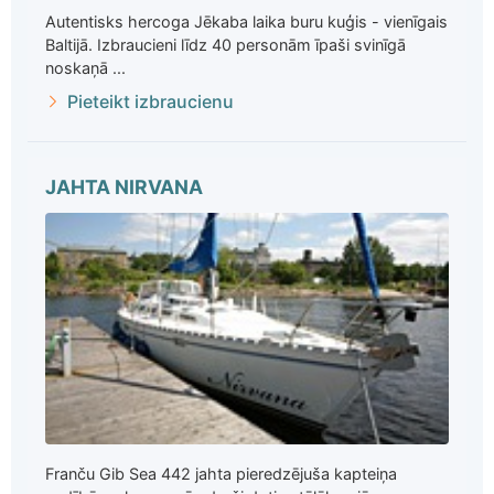
Autentisks hercoga Jēkaba laika buru kuģis - vienīgais
Baltijā. Izbraucieni līdz 40 personām īpaši svinīgā
noskaņā ...
Pieteikt izbraucienu
JAHTA NIRVANA
Franču Gib Sea 442 jahta pieredzējuša kapteiņa