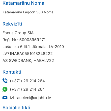
Katamarānu Noma
Katamarāna Lagoon 380 Noma
Rekvizīti
Focus Group SIA
Reģ. Nr.: 50003959271
Lašu iela 6 lit.1, Jūrmala, LV-2010
LV71HABA0551018248222
AS SWEDBANK, HABALV22
Kontakti
(+371) 29 214 264
(+371) 29 214 264
izbraucieni@arjahtu.lv
Sociālie tīkli