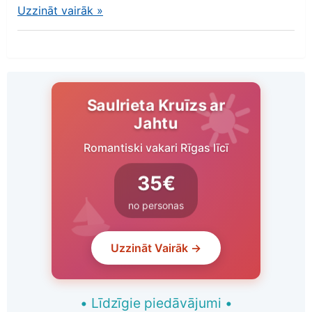
Uzzināt vairāk
»
Saulrieta Kruīzs ar
Jahtu
Romantiski vakari Rīgas līcī
35€
no personas
Uzzināt Vairāk →
•
Līdzīgie piedāvājumi
•