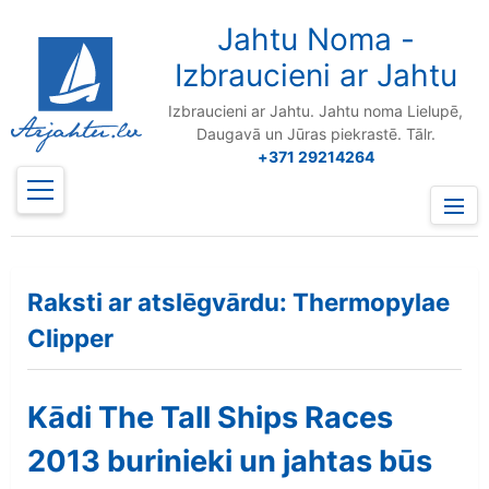
to
content
Jahtu Noma -
Izbraucieni ar Jahtu
Izbraucieni ar Jahtu. Jahtu noma Lielupē,
Daugavā un Jūras piekrastē. Tālr.
+371 29214264
Prima
Menu
Raksti ar atslēgvārdu: Thermopylae
Clipper
Kādi The Tall Ships Races
2013 burinieki un jahtas būs