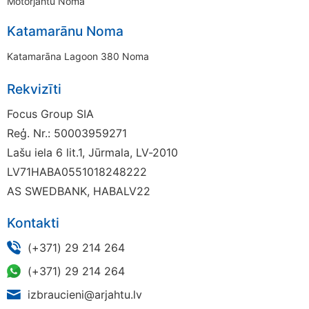
Motorjahtu Noma
Katamarānu Noma
Katamarāna Lagoon 380 Noma
Rekvizīti
Focus Group SIA
Reģ. Nr.: 50003959271
Lašu iela 6 lit.1, Jūrmala, LV-2010
LV71HABA0551018248222
AS SWEDBANK, HABALV22
Kontakti
(+371) 29 214 264
(+371) 29 214 264
izbraucieni@arjahtu.lv