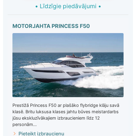
•
Līdzīgie piedāvājumi
•
MOTORJAHTA PRINCESS F50
Prestižā Princess F50 ar plašāko flybridge klāju savā
klasē. Britu luksusa klases jahtu būves meistardarbs
jūsu ekskluzīvākajiem izbraucieniem līdz 12
personām...
Pieteikt izbraucienu