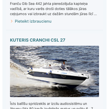
Franču Gib Sea 442 jahta pieredzējuša kapteiņa
vadībā, ar kuru varēs droši doties tālākos jūras
ceļojumos vai izbraukt uz dažām stundām jūras līcī ...
Pieteikt izbraucienu
KUTERIS CRANCHI CSL 27
Īsts ballīšu spridzeklis ar izcilu audiosistēmu un
ātrumu līdz 80 km/h izvēdinās matus un prātu 6...7