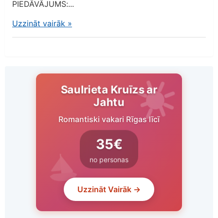
PIEDĀVĀJUMS:...
Uzzināt vairāk
»
Saulrieta Kruīzs ar
Jahtu
Romantiski vakari Rīgas līcī
35€
no personas
Uzzināt Vairāk →