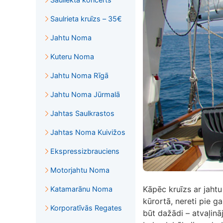
Saulrieta kruīzs – 35€
Jahtu Noma
Kuteru Noma
Jahtu Noma Rīgā
Jahtu Noma Jūrmalā
Jahtas Saulkrastos
Jahtas Noma Kuivižos
Ekspressizbrauciens
Motorjahtu Noma
Kāpēc kruīzs ar jahtu
Katamarānu Noma
kūrortā, nereti pie ga
Korporatīvās Regates
būt dažādi – atvaļin