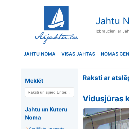
to
content
Jahtu N
Izbraucieni ar Ja
JAHTU NOMA
VISAS JAHTAS
NOMAS CE
Raksti ar atsl
Meklēt
Vidusjūras k
Jahtu un Kuteru
Noma
Saullēkta koncerts