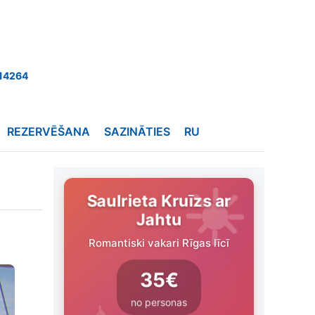
14264
REZERVĒŠANA
SAZINĀTIES
RU
Saulrieta Kruīzs ar
Jahtu
Romantiski vakari Rīgas līcī
35€
no personas