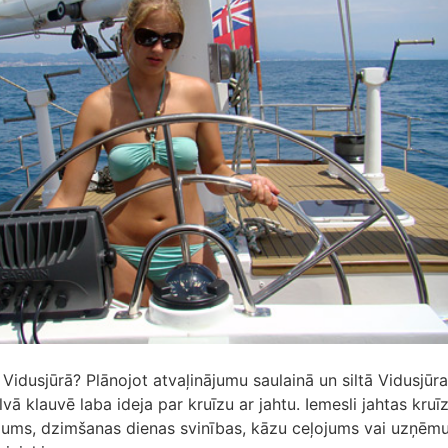
 Vidusjūrā? Plānojot atvaļinājumu saulainā un siltā Vidusjūr
lvā klauvē laba ideja par kruīzu ar jahtu. Iemesli jahtas kru
ājums, dzimšanas dienas svinības, kāzu ceļojums vai uzņē