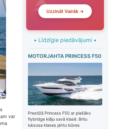
Uzzināt Vairāk →
•
Līdzīgie piedāvājumi
•
MOTORJAHTA PRINCESS F50
as
Prestižā Princess F50 ar plašāko
īzam var
flybridge klāju savā klasē. Britu
muma
luksusa klases jahtu būves