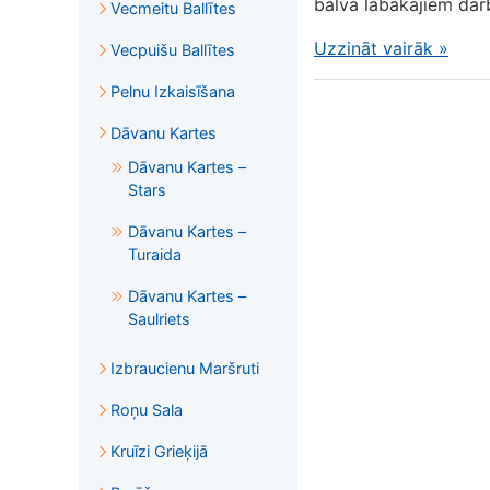
balva labākajiem darb
Vecmeitu Ballītes
Uzzināt vairāk
»
Vecpuišu Ballītes
Pelnu Izkaisīšana
Dāvanu Kartes
Dāvanu Kartes –
Stars
Dāvanu Kartes –
Turaida
Dāvanu Kartes –
Saulriets
Izbraucienu Maršruti
Roņu Sala
Kruīzi Grieķijā