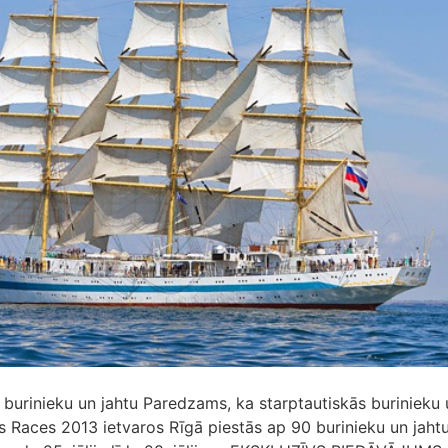
 burinieku un jahtu Paredzams, ka starptautiskās burinieku 
s Races 2013 ietvaros Rīgā piestās ap 90 burinieku un jahtu