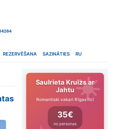
14264
REZERVĒŠANA
SAZINĀTIES
RU
Saulrieta Kruīzs ar
Jahtu
htas
Romantiski vakari Rīgas līcī
35€
no personas