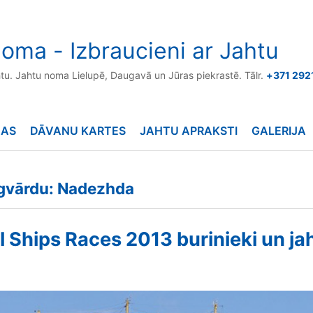
oma - Izbraucieni ar Jahtu
htu. Jahtu noma Lielupē, Daugavā un Jūras piekrastē. Tālr.
+371 292
NAS
DĀVANU KARTES
JAHTU APRAKSTI
GALERIJA
ēgvārdu: Nadezhda
l Ships Races 2013 burinieki un ja