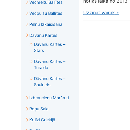
notiks laikā no 2013.
Vecmeitu Ballītes
Uzzināt vairāk
»
Vecpuišu Ballītes
Pelnu Izkaisīšana
Dāvanu Kartes
Dāvanu Kartes –
Stars
Dāvanu Kartes –
Turaida
Dāvanu Kartes –
Saulriets
Izbraucienu Maršruti
Roņu Sala
Kruīzi Grieķijā