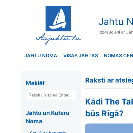
to
content
Jahtu N
Izbraucieni ar Ja
JAHTU NOMA
VISAS JAHTAS
NOMAS CE
Raksti ar atsl
Meklēt
Kādi The Tal
būs Rīgā?
Jahtu un Kuteru
Noma
Saullēkta koncerts