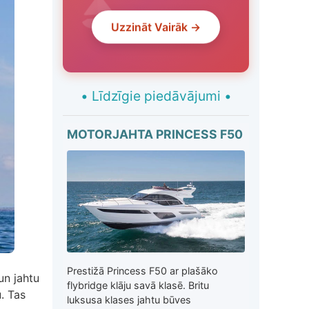
Uzzināt Vairāk →
•
Līdzīgie piedāvājumi
•
MOTORJAHTA PRINCESS F50
Prestižā Princess F50 ar plašāko
un jahtu
flybridge klāju savā klasē. Britu
. Tas
luksusa klases jahtu būves