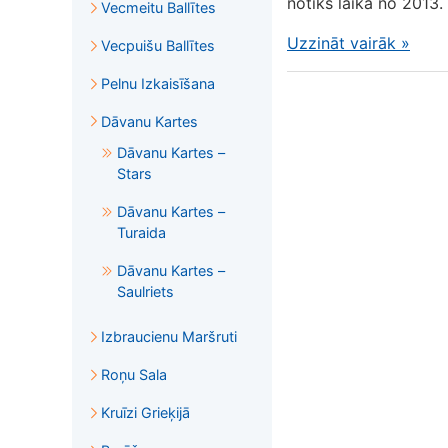
notiks laikā no 2013.
Vecmeitu Ballītes
Uzzināt vairāk
»
Vecpuišu Ballītes
Pelnu Izkaisīšana
Dāvanu Kartes
Dāvanu Kartes –
Stars
Dāvanu Kartes –
Turaida
Dāvanu Kartes –
Saulriets
Izbraucienu Maršruti
Roņu Sala
Kruīzi Grieķijā