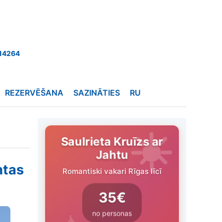
14264
REZERVĒŠANA
SAZINĀTIES
RU
Saulrieta Kruīzs ar
Jahtu
htas
Romantiski vakari Rīgas līcī
35€
no personas