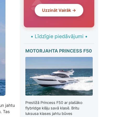
Uzzināt Vairāk →
•
Līdzīgie piedāvājumi
•
MOTORJAHTA PRINCESS F50
Prestižā Princess F50 ar plašāko
un jahtu
flybridge klāju savā klasē. Britu
. Tas
luksusa klases jahtu būves