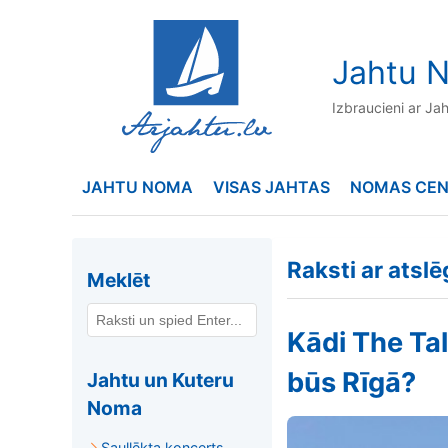
to
content
Jahtu N
Izbraucieni ar Ja
JAHTU NOMA
VISAS JAHTAS
NOMAS CE
Raksti ar atsl
Meklēt
Kādi The Tal
būs Rīgā?
Jahtu un Kuteru
Noma
Saullēkta koncerts