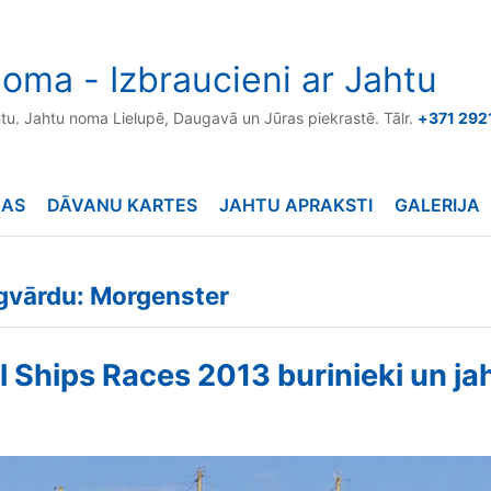
oma - Izbraucieni ar Jahtu
htu. Jahtu noma Lielupē, Daugavā un Jūras piekrastē. Tālr.
+371 292
NAS
DĀVANU KARTES
JAHTU APRAKSTI
GALERIJA
ēgvārdu: Morgenster
l Ships Races 2013 burinieki un ja