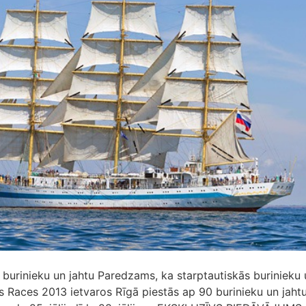
 burinieku un jahtu Paredzams, ka starptautiskās burinieku 
s Races 2013 ietvaros Rīgā piestās ap 90 burinieku un jahtu