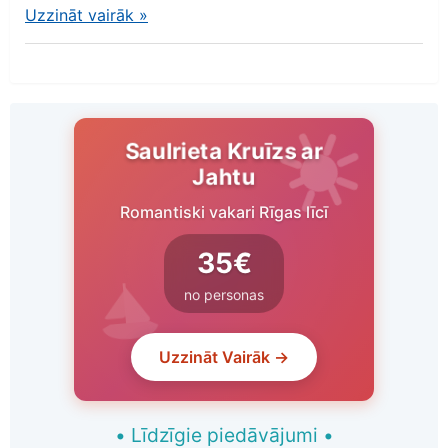
Uzzināt vairāk
»
Saulrieta Kruīzs ar
Jahtu
Romantiski vakari Rīgas līcī
35€
no personas
Uzzināt Vairāk →
•
Līdzīgie piedāvājumi
•