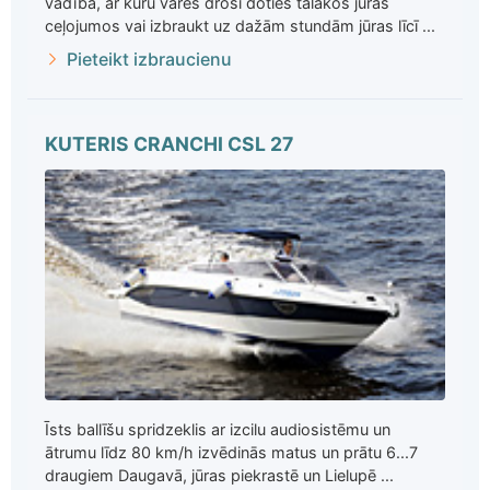
vadībā, ar kuru varēs droši doties tālākos jūras
ceļojumos vai izbraukt uz dažām stundām jūras līcī ...
Pieteikt izbraucienu
KUTERIS CRANCHI CSL 27
Īsts ballīšu spridzeklis ar izcilu audiosistēmu un
ātrumu līdz 80 km/h izvēdinās matus un prātu 6...7
draugiem Daugavā, jūras piekrastē un Lielupē ...