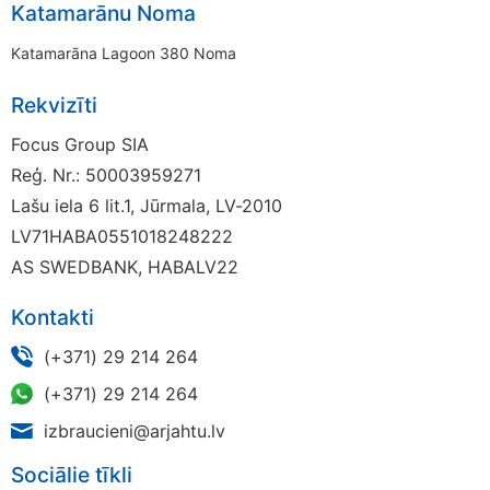
Katamarānu Noma
Katamarāna Lagoon 380 Noma
Rekvizīti
Focus Group SIA
Reģ. Nr.: 50003959271
Lašu iela 6 lit.1, Jūrmala, LV-2010
LV71HABA0551018248222
AS SWEDBANK, HABALV22
Kontakti
(+371) 29 214 264
(+371) 29 214 264
izbraucieni@arjahtu.lv
Sociālie tīkli