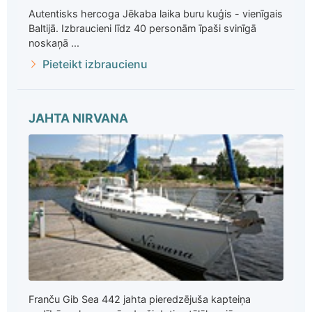
Autentisks hercoga Jēkaba laika buru kuģis - vienīgais
Baltijā. Izbraucieni līdz 40 personām īpaši svinīgā
noskaņā ...
Pieteikt izbraucienu
JAHTA NIRVANA
Franču Gib Sea 442 jahta pieredzējuša kapteiņa