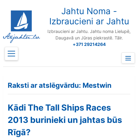
to
content
Jahtu Noma -
Izbraucieni ar Jahtu
Izbraucieni ar Jahtu. Jahtu noma Lielupē,
Daugavā un Jūras piekrastē. Tālr.
+371 29214264
Prima
Menu
Raksti ar atslēgvārdu: Mestwin
Kādi The Tall Ships Races
2013 burinieki un jahtas būs
Rīgā?