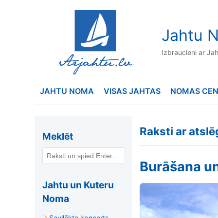
to
content
Jahtu N
Izbraucieni ar Ja
JAHTU NOMA
VISAS JAHTAS
NOMAS CE
Raksti ar atsl
Meklēt
Burāšana un
Jahtu un Kuteru
Noma
Saullēkta koncerts