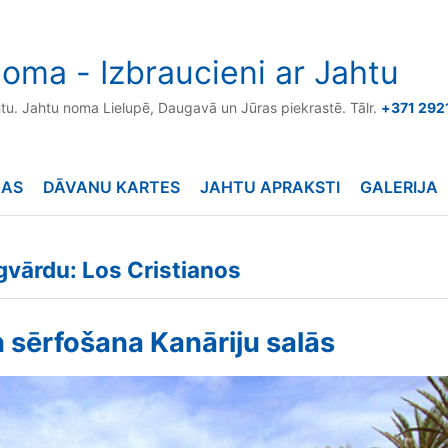
oma - Izbraucieni ar Jahtu
htu. Jahtu noma Lielupē, Daugavā un Jūras piekrastē. Tālr.
+371 292
NAS
DĀVANU KARTES
JAHTU APRAKSTI
GALERIJA
ēgvārdu: Los Cristianos
 sērfošana Kanāriju salās