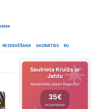
14264
REZERVĒŠANA
SAZINĀTIES
RU
Saulrieta Kruīzs ar
Jahtu
Romantiski vakari Rīgas līcī
35€
no personas