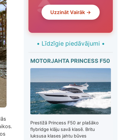
Uzzināt Vairāk →
•
Līdzīgie piedāvājumi
•
MOTORJAHTA PRINCESS F50
lās
Prestižā Princess F50 ar plašāko
aikos.
flybridge klāju savā klasē. Britu
Los
luksusa klases jahtu būves