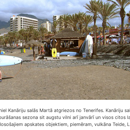
niel Kanāriju salās Martā atgriezos no Tenerifes. Kanāriju sa
urāšanas sezona sit augstu vilni arī janvārī un visos citos l
 plosošajiem apskates objektiem, piemēram, vulkāna Teide, 