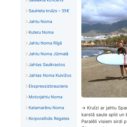
Saulrieta kruīzs – 35€
Jahtu Noma
Kuteru Noma
Jahtu Noma Rīgā
Jahtu Noma Jūrmalā
Jahtas Saulkrastos
Jahtas Noma Kuivižos
Ekspressizbrauciens
Motorjahtu Noma
→ Kruīzi ar jahtu Spa
Katamarānu Noma
karstā saule spīd un b
Korporatīvās Regates
Paralēli visiem sirdi