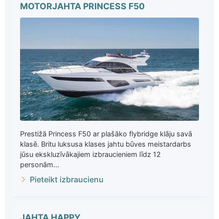
MOTORJAHTA PRINCESS F50
Prestižā Princess F50 ar plašāko flybridge klāju savā
klasē. Britu luksusa klases jahtu būves meistardarbs
jūsu ekskluzīvākajiem izbraucieniem līdz 12
personām...
Pieteikt izbraucienu
JAHTA HAPPY