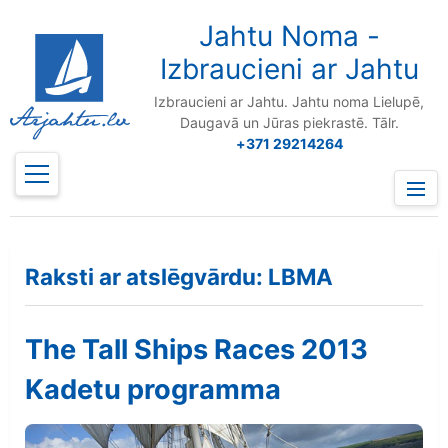
to
content
Jahtu Noma -
Izbraucieni ar Jahtu
Izbraucieni ar Jahtu. Jahtu noma Lielupē,
Daugavā un Jūras piekrastē. Tālr.
+371 29214264
Prima
Menu
Raksti ar atslēgvārdu: LBMA
The Tall Ships Races 2013
Kadetu programma