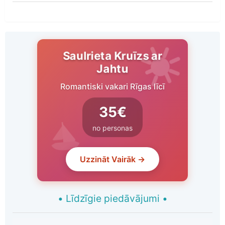
Saulrieta Kruīzs ar
Jahtu
Romantiski vakari Rīgas līcī
35€
no personas
Uzzināt Vairāk →
•
Līdzīgie piedāvājumi
•