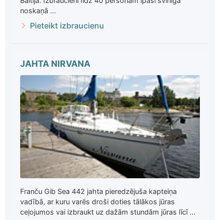
Baltijā. Izbraucieni līdz 40 personām īpaši svinīgā
noskaņā ...
Pieteikt izbraucienu
JAHTA NIRVANA
Franču Gib Sea 442 jahta pieredzējuša kapteiņa
vadībā, ar kuru varēs droši doties tālākos jūras
ceļojumos vai izbraukt uz dažām stundām jūras līcī ...