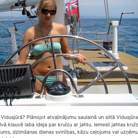
 Vidusjūrā? Plānojot atvaļinājumu saulainā un siltā Vidusjūr
lvā klauvē laba ideja par kruīzu ar jahtu. Iemesli jahtas kru
ājums, dzimšanas dienas svinības, kāzu ceļojums vai uzņē