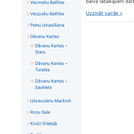
balva labākajiem darb
Vecmeitu Ballītes
Uzzināt vairāk
»
Vecpuišu Ballītes
Pelnu Izkaisīšana
Dāvanu Kartes
Dāvanu Kartes –
Stars
Dāvanu Kartes –
Turaida
Dāvanu Kartes –
Saulriets
Izbraucienu Maršruti
Roņu Sala
Kruīzi Grieķijā