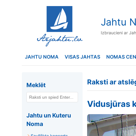
to
content
Jahtu N
Izbraucieni ar Ja
JAHTU NOMA
VISAS JAHTAS
NOMAS CE
Raksti ar atslē
Meklēt
Vidusjūras k
Jahtu un Kuteru
Noma
Saullēkta koncerts