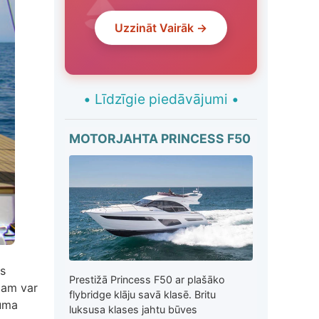
Uzzināt Vairāk →
•
Līdzīgie piedāvājumi
•
MOTORJAHTA PRINCESS F50
as
Prestižā Princess F50 ar plašāko
īzam var
flybridge klāju savā klasē. Britu
muma
luksusa klases jahtu būves