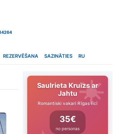
14264
REZERVĒŠANA
SAZINĀTIES
RU
Saulrieta Kruīzs ar
Jahtu
Romantiski vakari Rīgas līcī
35€
no personas