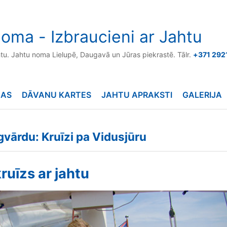
oma - Izbraucieni ar Jahtu
htu. Jahtu noma Lielupē, Daugavā un Jūras piekrastē. Tālr.
+371 292
NAS
DĀVANU KARTES
JAHTU APRAKSTI
GALERIJA
gvārdu: Kruīzi pa Vidusjūru
ruīzs ar jahtu