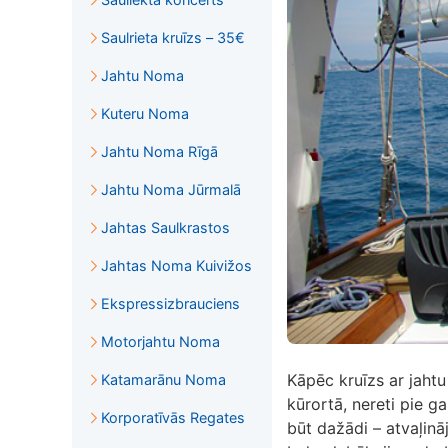
Saulrieta kruīzs – 35€
Jahtu Noma
Kuteru Noma
Jahtu Noma Rīgā
Jahtu Noma Jūrmalā
Jahtas Saulkrastos
Jahtas Noma Kuivižos
Ekspressizbrauciens
Motorjahtu Noma
Kāpēc kruīzs ar jahtu
Katamarānu Noma
kūrortā, nereti pie ga
Korporatīvās Regates
būt dažādi – atvaļin