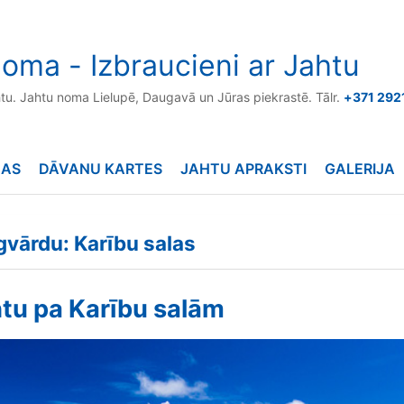
oma - Izbraucieni ar Jahtu
htu. Jahtu noma Lielupē, Daugavā un Jūras piekrastē. Tālr.
+371 292
NAS
DĀVANU KARTES
JAHTU APRAKSTI
GALERIJA
ēgvārdu: Karību salas
htu pa Karību salām