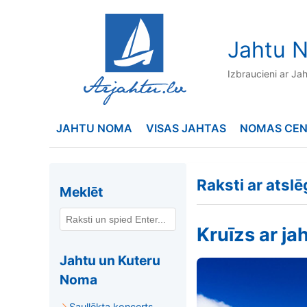
to
content
Jahtu N
Izbraucieni ar Ja
JAHTU NOMA
VISAS JAHTAS
NOMAS CE
Raksti ar atsl
Meklēt
Kruīzs ar ja
Jahtu un Kuteru
Noma
Saullēkta koncerts