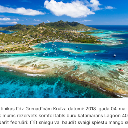
tinikas līdz Grenadīnām Kruīza datumi: 2018. gada 04. mart
s mums rezervēts komfortabls buru katamarāns Lagoon 40
 darīt februārī: tīrīt sniegu vai baudīt svaigi spiestu mango s