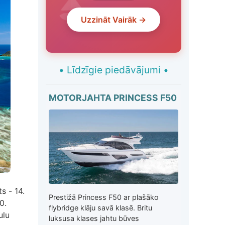
Uzzināt Vairāk →
•
Līdzīgie piedāvājumi
•
MOTORJAHTA PRINCESS F50
s - 14.
Prestižā Princess F50 ar plašāko
0.
flybridge klāju savā klasē. Britu
ulu
luksusa klases jahtu būves