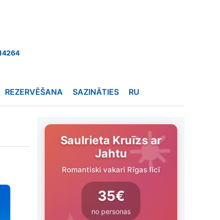
14264
REZERVĒŠANA
SAZINĀTIES
RU
Saulrieta Kruīzs ar
Jahtu
Romantiski vakari Rīgas līcī
35€
no personas