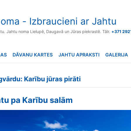
oma - Izbraucieni ar Jahtu
htu. Jahtu noma Lielupē, Daugavā un Jūras piekrastē. Tālr.
+371 292
NAS
DĀVANU KARTES
JAHTU APRAKSTI
GALERIJA
gvārdu: Karību jūras pirāti
htu pa Karību salām