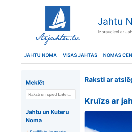
to
content
Jahtu N
Izbraucieni ar Ja
JAHTU NOMA
VISAS JAHTAS
NOMAS CE
Raksti ar atslē
Meklēt
Kruīzs ar ja
Jahtu un Kuteru
Noma
Saullēkta koncerts