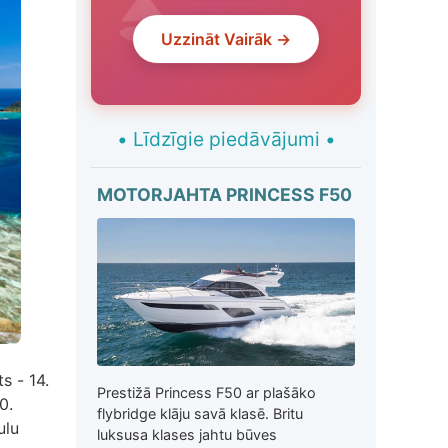
Uzzināt Vairāk →
•
Līdzīgie piedāvājumi
•
MOTORJAHTA PRINCESS F50
s - 14.
Prestižā Princess F50 ar plašāko
0.
flybridge klāju savā klasē. Britu
ulu
luksusa klases jahtu būves