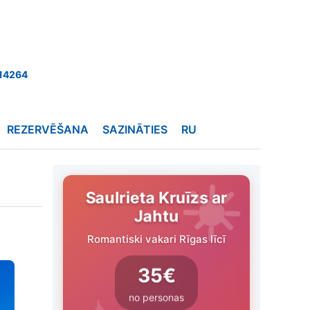
14264
REZERVĒŠANA
SAZINĀTIES
RU
Saulrieta Kruīzs ar
Jahtu
Romantiski vakari Rīgas līcī
35€
no personas