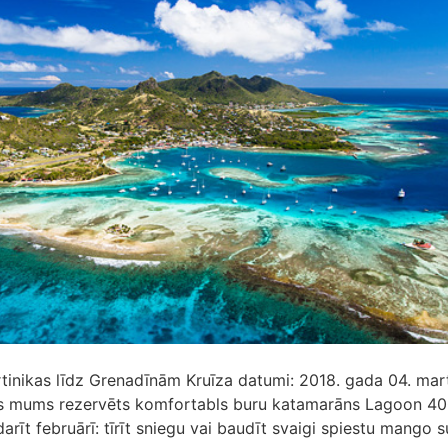
tinikas līdz Grenadīnām Kruīza datumi: 2018. gada 04. mart
s mums rezervēts komfortabls buru katamarāns Lagoon 40
 darīt februārī: tīrīt sniegu vai baudīt svaigi spiestu mango s