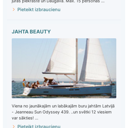
jūras piekrastē un Daugavā. Max. 15 personas ...
Pieteikt izbraucienu
JAHTA BEAUTY
Viena no jaunākajām un labākajām buru jahtām Latvijā
- Jeanneau Sun Odyssey 439. ..un svētki 12 viesiem
var sākties! ...
Pieteikt izbraucienu