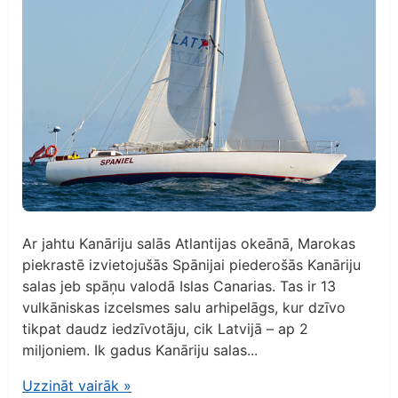
Ar jahtu Kanāriju salās Atlantijas okeānā, Marokas
piekrastē izvietojušās Spānijai piederošās Kanāriju
salas jeb spāņu valodā Islas Canarias. Tas ir 13
vulkāniskas izcelsmes salu arhipelāgs, kur dzīvo
tikpat daudz iedzīvotāju, cik Latvijā – ap 2
miljoniem. Ik gadus Kanāriju salas...
Uzzināt vairāk
»