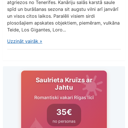
atgriezos no Tenerifes. Kanāriju salās karstā saule
spīd un burāšanas sezona sit augstu vilni arī janvārī
un visos citos laikos. Paralēli visiem sirdi
plosošajiem apskates objektiem, piemēram, vulkāna
Teide, Los Gigantes, Loro...
Uzzināt vairāk
»
Saulrieta Kruīzs ar
Jahtu
Romantiski vakari Rīgas līcī
35€
no personas