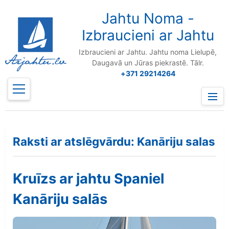
to
content
Jahtu Noma -
Izbraucieni ar Jahtu
Izbraucieni ar Jahtu. Jahtu noma Lielupē,
Daugavā un Jūras piekrastē. Tālr.
+371 29214264
Prima
Menu
Raksti ar atslēgvārdu: Kanāriju salas
Kruīzs ar jahtu Spaniel
Kanāriju salās