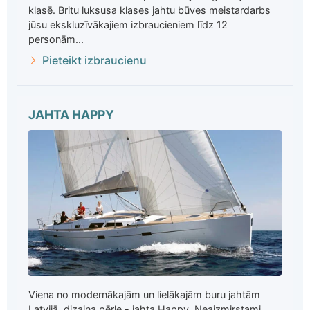
klasē. Britu luksusa klases jahtu būves meistardarbs
jūsu ekskluzīvākajiem izbraucieniem līdz 12
personām...
Pieteikt izbraucienu
JAHTA HAPPY
Viena no modernākajām un lielākajām buru jahtām
Latvijā, dizaina pērle - jahta Happy. Neaizmirstami