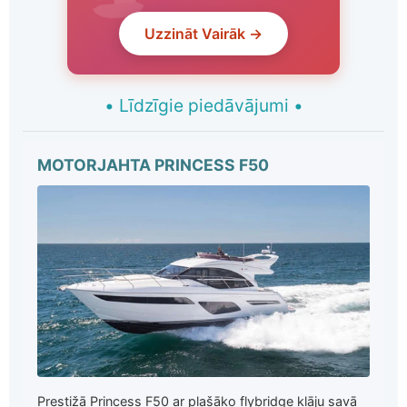
Uzzināt Vairāk →
•
Līdzīgie piedāvājumi
•
MOTORJAHTA PRINCESS F50
Prestižā Princess F50 ar plašāko flybridge klāju savā