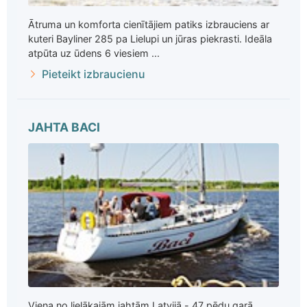
Ātruma un komforta cienītājiem patiks izbrauciens ar
kuteri Bayliner 285 pa Lielupi un jūras piekrasti. Ideāla
atpūta uz ūdens 6 viesiem ...
Pieteikt izbraucienu
JAHTA BACI
Viena no lielākajām jahtām Latvijā - 47 pēdu garā