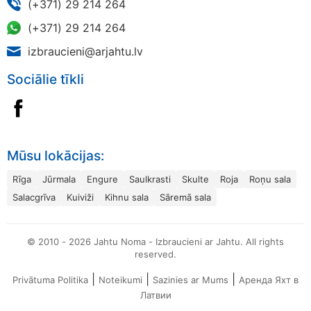
(+371) 29 214 264
(+371) 29 214 264
izbraucieni@arjahtu.lv
Sociālie tīkli
Mūsu lokācijas:
Rīga
Jūrmala
Engure
Saulkrasti
Skulte
Roja
Roņu sala
Salacgrīva
Kuiviži
Kihnu sala
Sāremā sala
© 2010 - 2026 Jahtu Noma - Izbraucieni ar Jahtu. All rights
reserved.
|
|
|
Privātuma Politika
Noteikumi
Sazinies ar Mums
Аренда Яхт в
Латвии