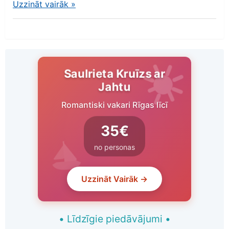
Uzzināt vairāk
»
Saulrieta Kruīzs ar
Jahtu
Romantiski vakari Rīgas līcī
35€
no personas
Uzzināt Vairāk →
•
Līdzīgie piedāvājumi
•