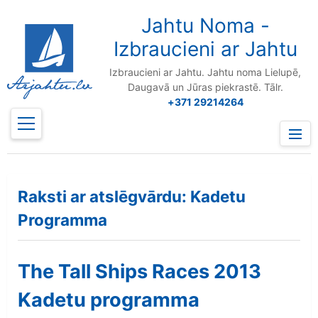
to
content
Jahtu Noma -
Izbraucieni ar Jahtu
Izbraucieni ar Jahtu. Jahtu noma Lielupē,
Daugavā un Jūras piekrastē. Tālr.
+371 29214264
Prima
Menu
Raksti ar atslēgvārdu: Kadetu
Programma
The Tall Ships Races 2013
Kadetu programma