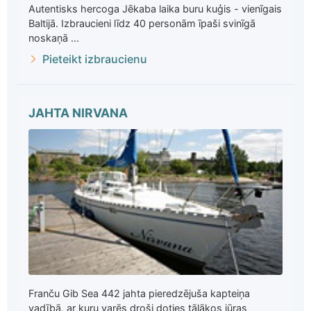
Autentisks hercoga Jēkaba laika buru kuģis - vienīgais
Baltijā. Izbraucieni līdz 40 personām īpaši svinīgā
noskaņā ...
Pieteikt izbraucienu
JAHTA NIRVANA
Franču Gib Sea 442 jahta pieredzējuša kapteiņa
vadībā, ar kuru varēs droši doties tālākos jūras