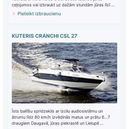
ceļojumos vai izbraukt uz dažām stundām jūras līcī ...
Pieteikt izbraucienu
KUTERIS CRANCHI CSL 27
Īsts ballīšu spridzeklis ar izcilu audiosistēmu un
ātrumu līdz 80 km/h izvēdinās matus un prātu 6...7
draugiem Daugavā, jūras piekrastē un Lielupē ...