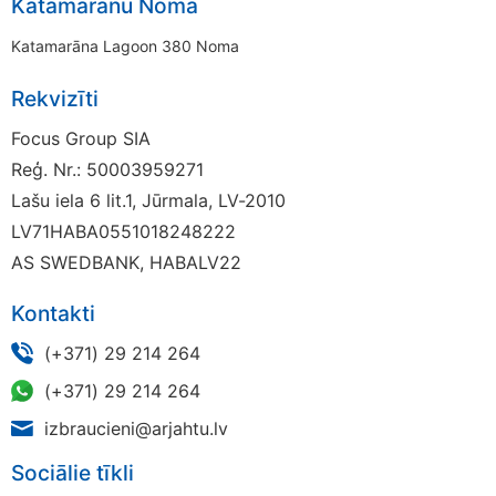
Katamarānu Noma
Katamarāna Lagoon 380 Noma
Rekvizīti
Focus Group SIA
Reģ. Nr.: 50003959271
Lašu iela 6 lit.1, Jūrmala, LV-2010
LV71HABA0551018248222
AS SWEDBANK, HABALV22
Kontakti
(+371) 29 214 264
(+371) 29 214 264
izbraucieni@arjahtu.lv
Sociālie tīkli