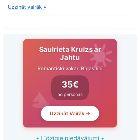
Uzzināt vairāk
»
Saulrieta Kruīzs ar
Jahtu
Romantiski vakari Rīgas līcī
35€
no personas
Uzzināt Vairāk →
•
Līdzīgie piedāvājumi
•