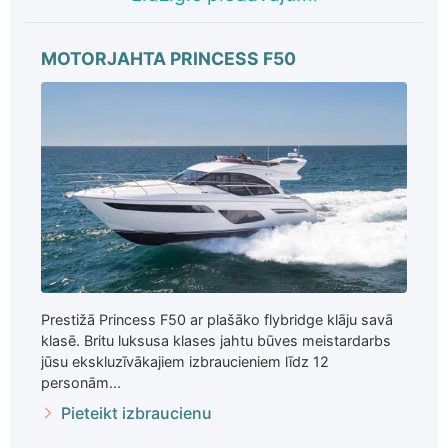
MOTORJAHTA PRINCESS F50
Prestižā Princess F50 ar plašāko flybridge klāju savā
klasē. Britu luksusa klases jahtu būves meistardarbs
jūsu ekskluzīvākajiem izbraucieniem līdz 12
personām...
Pieteikt izbraucienu