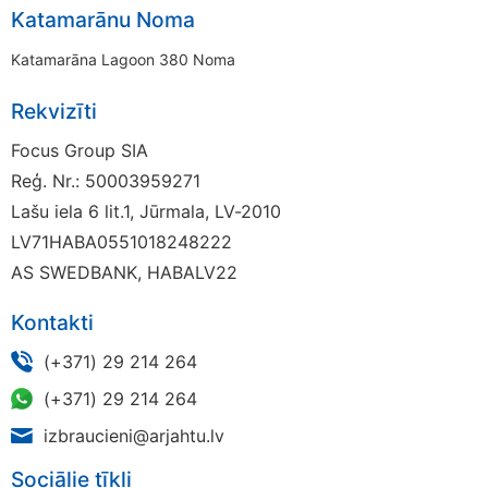
Katamarānu Noma
Katamarāna Lagoon 380 Noma
Rekvizīti
Focus Group SIA
Reģ. Nr.: 50003959271
Lašu iela 6 lit.1, Jūrmala, LV-2010
LV71HABA0551018248222
AS SWEDBANK, HABALV22
Kontakti
(+371) 29 214 264
(+371) 29 214 264
izbraucieni@arjahtu.lv
Sociālie tīkli