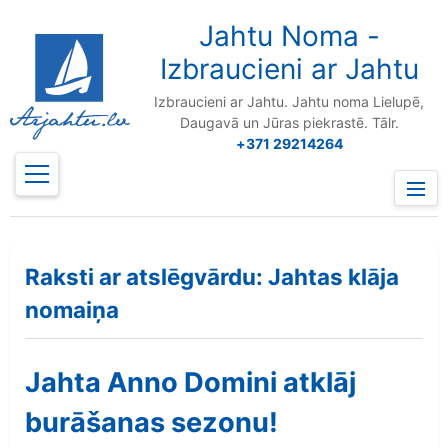
to
content
Jahtu Noma -
Izbraucieni ar Jahtu
Izbraucieni ar Jahtu. Jahtu noma Lielupē,
Daugavā un Jūras piekrastē. Tālr.
+371 29214264
Prima
Menu
Raksti ar atslēgvārdu: Jahtas klāja
nomaiņa
Jahta Anno Domini atklāj
burāšanas sezonu!