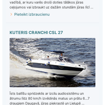
vadībā, ar kuru varēs droši doties tālākos jūras
ceļojumos vai izbraukt uz dažām stundām jūras līcī ...
Pieteikt izbraucienu
KUTERIS CRANCHI CSL 27
Īsts ballīšu spridzeklis ar izcilu audiosistēmu un
ātrumu līdz 80 km/h izvēdinās matus un prātu 6...7
draugiem Daugavā, jūras piekrastē un Lielupē ...