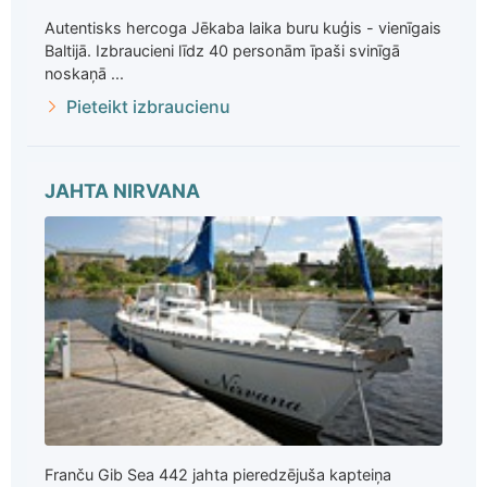
Autentisks hercoga Jēkaba laika buru kuģis - vienīgais
Baltijā. Izbraucieni līdz 40 personām īpaši svinīgā
noskaņā ...
Pieteikt izbraucienu
JAHTA NIRVANA
Franču Gib Sea 442 jahta pieredzējuša kapteiņa