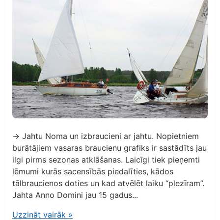
→ Jahtu Noma un izbraucieni ar jahtu. Nopietniem
burātājiem vasaras braucienu grafiks ir sastādīts jau
ilgi pirms sezonas atklāšanas. Laicīgi tiek pieņemti
lēmumi kurās sacensībās piedalīties, kādos
tālbraucienos doties un kad atvēlēt laiku “plezīram”.
Jahta Anno Domini jau 15 gadus...
Uzzināt vairāk
»