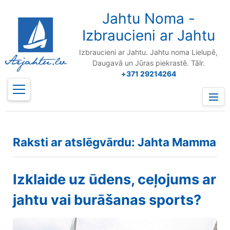
to
content
Jahtu Noma -
Izbraucieni ar Jahtu
Izbraucieni ar Jahtu. Jahtu noma Lielupē,
Daugavā un Jūras piekrastē. Tālr.
+371 29214264
Prima
Menu
Raksti ar atslēgvārdu: Jahta Mamma
Izklaide uz ūdens, ceļojums ar
jahtu vai burāšanas sports?