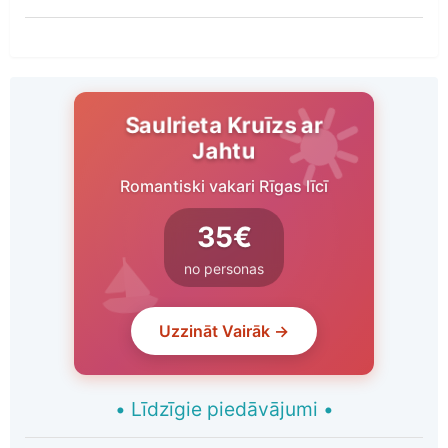
Saulrieta Kruīzs ar
Jahtu
Romantiski vakari Rīgas līcī
35€
no personas
Uzzināt Vairāk →
•
Līdzīgie piedāvājumi
•