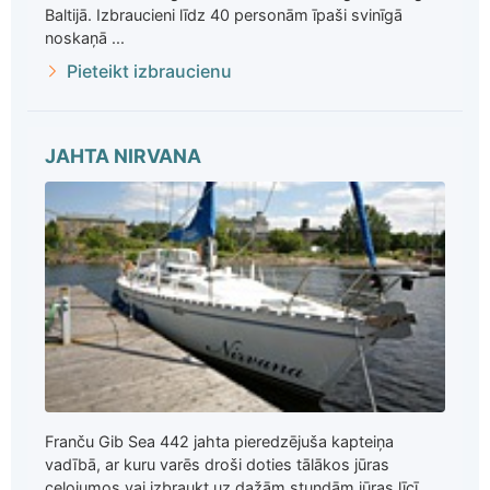
Baltijā. Izbraucieni līdz 40 personām īpaši svinīgā
noskaņā ...
Pieteikt izbraucienu
JAHTA NIRVANA
Franču Gib Sea 442 jahta pieredzējuša kapteiņa
vadībā, ar kuru varēs droši doties tālākos jūras
ceļojumos vai izbraukt uz dažām stundām jūras līcī ...