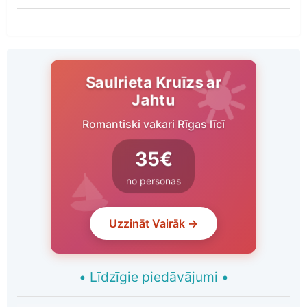
Saulrieta Kruīzs ar
Jahtu
Romantiski vakari Rīgas līcī
35€
no personas
Uzzināt Vairāk →
•
Līdzīgie piedāvājumi
•