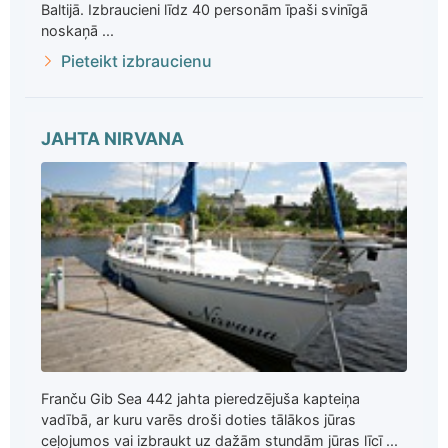
Baltijā. Izbraucieni līdz 40 personām īpaši svinīgā
noskaņā ...
Pieteikt izbraucienu
JAHTA NIRVANA
Franču Gib Sea 442 jahta pieredzējuša kapteiņa
vadībā, ar kuru varēs droši doties tālākos jūras
ceļojumos vai izbraukt uz dažām stundām jūras līcī ...