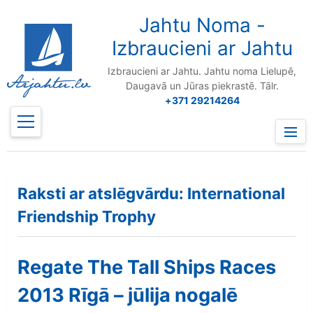
to
content
Jahtu Noma -
Izbraucieni ar Jahtu
Izbraucieni ar Jahtu. Jahtu noma Lielupē,
Daugavā un Jūras piekrastē. Tālr.
+371 29214264
Prima
Menu
Raksti ar atslēgvārdu: International
Friendship Trophy
Regate The Tall Ships Races
2013 Rīgā – jūlija nogalē