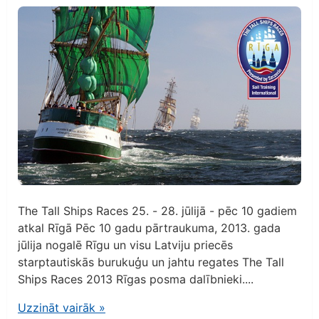
The Tall Ships Races 25. - 28. jūlijā - pēc 10 gadiem
atkal Rīgā Pēc 10 gadu pārtraukuma, 2013. gada
jūlija nogalē Rīgu un visu Latviju priecēs
starptautiskās burukuģu un jahtu regates The Tall
Ships Races 2013 Rīgas posma dalībnieki....
Uzzināt vairāk
»