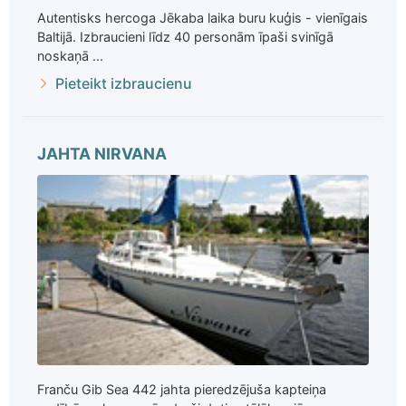
Autentisks hercoga Jēkaba laika buru kuģis - vienīgais
Baltijā. Izbraucieni līdz 40 personām īpaši svinīgā
noskaņā ...
Pieteikt izbraucienu
JAHTA NIRVANA
Franču Gib Sea 442 jahta pieredzējuša kapteiņa