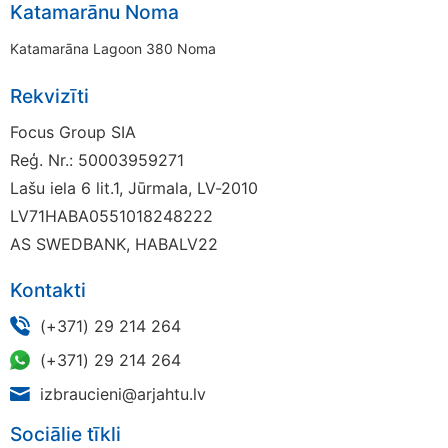
Katamarānu Noma
Katamarāna Lagoon 380 Noma
Rekvizīti
Focus Group SIA
Reģ. Nr.: 50003959271
Lašu iela 6 lit.1, Jūrmala, LV-2010
LV71HABA0551018248222
AS SWEDBANK, HABALV22
Kontakti
(+371) 29 214 264
(+371) 29 214 264
izbraucieni@arjahtu.lv
Sociālie tīkli