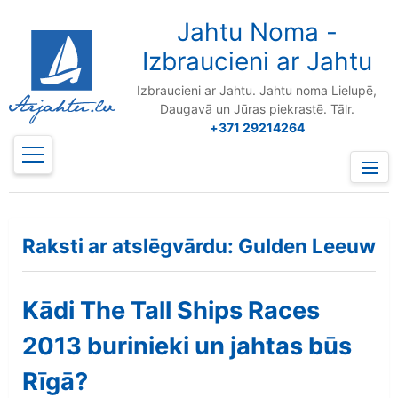
to
content
Jahtu Noma -
Izbraucieni ar Jahtu
Izbraucieni ar Jahtu. Jahtu noma Lielupē,
Daugavā un Jūras piekrastē. Tālr.
+371 29214264
Prima
Menu
Raksti ar atslēgvārdu: Gulden Leeuw
Kādi The Tall Ships Races
2013 burinieki un jahtas būs
Rīgā?