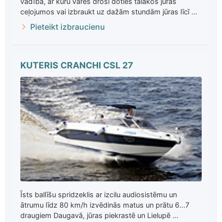
vadībā, ar kuru varēs droši doties tālākos jūras
ceļojumos vai izbraukt uz dažām stundām jūras līcī ...
Pieteikt izbraucienu
KUTERIS CRANCHI CSL 27
Īsts ballīšu spridzeklis ar izcilu audiosistēmu un
ātrumu līdz 80 km/h izvēdinās matus un prātu 6...7
draugiem Daugavā, jūras piekrastē un Lielupē ...