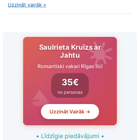
Uzzināt vairāk
»
Saulrieta Kruīzs ar
Jahtu
Romantiski vakari Rīgas līcī
35€
no personas
Uzzināt Vairāk →
•
Līdzīgie piedāvājumi
•