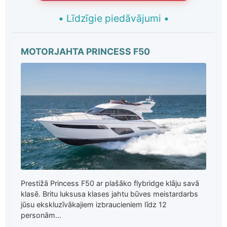
•
Līdzīgie piedāvājumi
•
MOTORJAHTA PRINCESS F50
Prestižā Princess F50 ar plašāko flybridge klāju savā
klasē. Britu luksusa klases jahtu būves meistardarbs
jūsu ekskluzīvākajiem izbraucieniem līdz 12
personām...