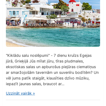
"Kiklādu salu noslēpumi" - 7 dienu kruīzs Egejas
jūrā, Grieķijā Jūs mīlat jūru, tīras pludmales,
eksotiskas salas un apburošus piejūras ciematiņus
ar smaržojošām tavernām un suvenīru bodītēm? Un
vēl jums patīk staigāt, klausīties dzīvo mūziku,
iepazīt jaunas salas, braucot ar...
Uzzināt vairāk
»