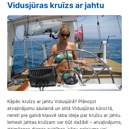
Vidusjūras kruīzs ar jahtu
Kāpēc kruīzs ar jahtu Vidusjūrā? Plānojot
atvaļinājumu saulainā un siltā Vidusjūras kūrortā,
nereti pie galvā klauvē laba ideja par kruīzu ar jahtu.
Iemesli jahtas kruīzam var būt dažādi – atvaļinājums,
dzimšanas dienas svinības, kāzu ceļojums vai