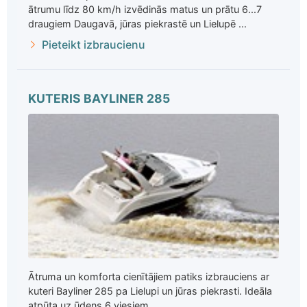
ātrumu līdz 80 km/h izvēdinās matus un prātu 6...7
draugiem Daugavā, jūras piekrastē un Lielupē ...
Pieteikt izbraucienu
KUTERIS BAYLINER 285
Ātruma un komforta cienītājiem patiks izbrauciens ar
kuteri Bayliner 285 pa Lielupi un jūras piekrasti. Ideāla
atpūta uz ūdens 6 viesiem ...