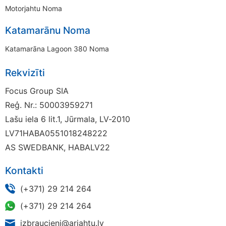
Motorjahtu Noma
Katamarānu Noma
Katamarāna Lagoon 380 Noma
Rekvizīti
Focus Group SIA
Reģ. Nr.: 50003959271
Lašu iela 6 lit.1, Jūrmala, LV-2010
LV71HABA0551018248222
AS SWEDBANK, HABALV22
Kontakti
(+371) 29 214 264
(+371) 29 214 264
izbraucieni@arjahtu.lv