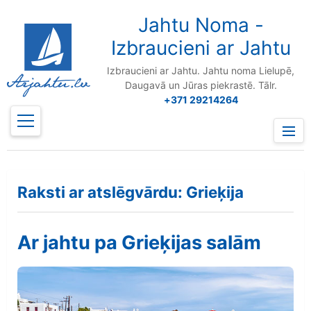
to
content
Jahtu Noma -
Izbraucieni ar Jahtu
Izbraucieni ar Jahtu. Jahtu noma Lielupē,
Daugavā un Jūras piekrastē. Tālr.
+371 29214264
Prima
Menu
Raksti ar atslēgvārdu: Grieķija
Ar jahtu pa Grieķijas salām