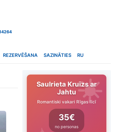
14264
REZERVĒŠANA
SAZINĀTIES
RU
Saulrieta Kruīzs ar
Jahtu
Romantiski vakari Rīgas līcī
35€
no personas