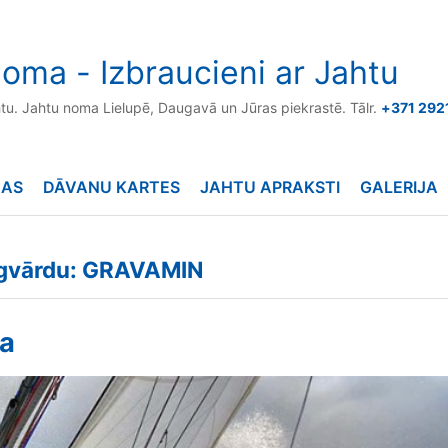
oma - Izbraucieni ar Jahtu
htu. Jahtu noma Lielupē, Daugavā un Jūras piekrastē. Tālr.
+371 292
NAS
DĀVANU KARTES
JAHTU APRAKSTI
GALERIJA
lēgvārdu: GRAVAMIN
ba