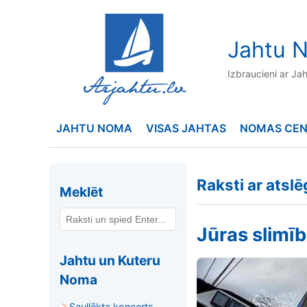
to
content
Jahtu N
Izbraucieni ar Ja
JAHTU NOMA
VISAS JAHTAS
NOMAS CE
Raksti ar ats
Meklēt
Jūras slimī
Jahtu un Kuteru
Noma
Saullēkta koncerts