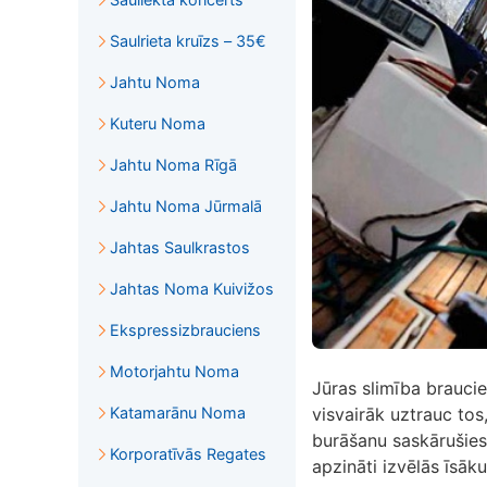
Saulrieta kruīzs – 35€
Jahtu Noma
Kuteru Noma
Jahtu Noma Rīgā
Jahtu Noma Jūrmalā
Jahtas Saulkrastos
Jahtas Noma Kuivižos
Ekspressizbrauciens
Motorjahtu Noma
Jūras slimība braucie
Katamarānu Noma
visvairāk uztrauc tos,
burāšanu saskārušies
Korporatīvās Regates
apzināti izvēlās īsāku.