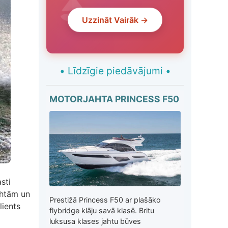
Uzzināt Vairāk →
•
Līdzīgie piedāvājumi
•
MOTORJAHTA PRINCESS F50
sti
jahtām un
Prestižā Princess F50 ar plašāko
lients
flybridge klāju savā klasē. Britu
luksusa klases jahtu būves