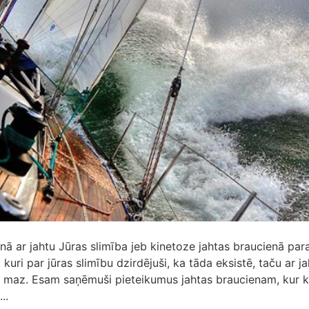
nā ar jahtu Jūras slimība jeb kinetoze jahtas braucienā para
 kuri par jūras slimību dzirdējuši, ka tāda eksistē, taču ar 
 maz. Esam saņēmuši pieteikumus jahtas braucienam, kur k
..