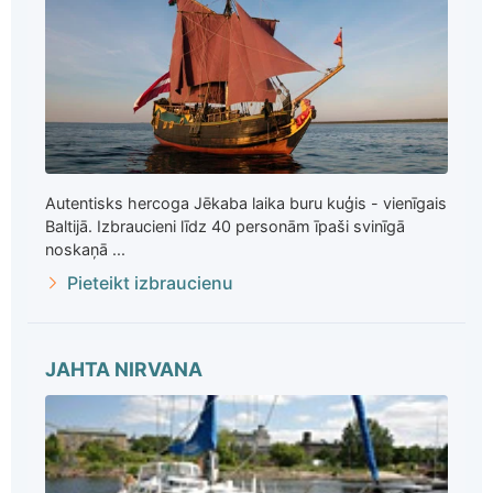
Autentisks hercoga Jēkaba laika buru kuģis - vienīgais
Baltijā. Izbraucieni līdz 40 personām īpaši svinīgā
noskaņā ...
Pieteikt izbraucienu
JAHTA NIRVANA