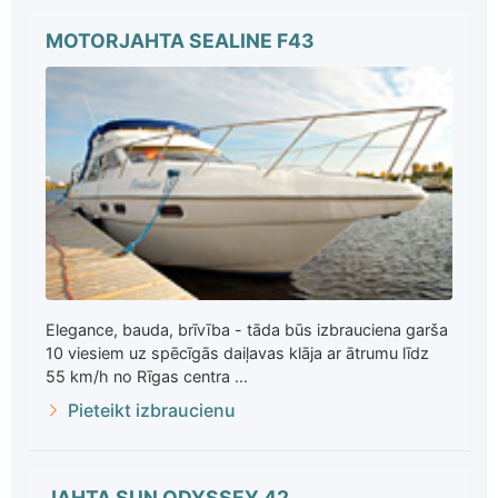
MOTORJAHTA SEALINE F43
Elegance, bauda, brīvība - tāda būs izbrauciena garša
10 viesiem uz spēcīgās daiļavas klāja ar ātrumu līdz
55 km/h no Rīgas centra ...
Pieteikt izbraucienu
JAHTA SUN ODYSSEY 42