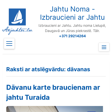
to
content
Jahtu Noma -
Izbraucieni ar Jahtu
Izbraucieni ar Jahtu. Jahtu noma Lielupē,
Daugavā un Jūras piekrastē. Tālr.
+371 29214264
Prima
Menu
Raksti ar atslēgvārdu: dāvanas
Dāvanu karte braucienam ar
jahtu Turaida