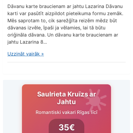
Dāvanu karte braucienam ar jahtu Lazarina Dāvanu
karti var pasūtīt aizpildot pieteikuma formu zemāk.
Mēs saprotam to, cik sarežģīta reizēm mēdz būt
dāvanas izvēle, īpaši ja vēlamies, lai tā būtu
oriģināla dāvana. Un dāvanu karte braucienam ar
jahtu Lazarina 8...
Uzzināt vairāk
»
Saulrieta Kruīzs ar
Jahtu
Romantiski vakari Rīgas līcī
35€