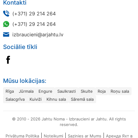
Kontakti
(+371) 29 214 264
(+371) 29 214 264
izbraucieni@arjahtu.lv
Sociālie tīkli
Mūsu lokācijas:
Rīga
Jūrmala
Engure
Saulkrasti
Skulte
Roja
Roņu sala
Salacgrīva
Kuiviži
Kihnu sala
Sāremā sala
© 2010 - 2026 Jahtu Noma - Izbraucieni ar Jahtu. All rights
reserved.
|
|
|
Privātuma Politika
Noteikumi
Sazinies ar Mums
Аренда Яхт в