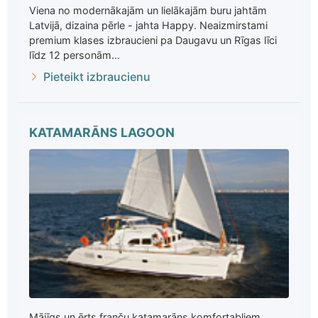
Viena no modernākajām un lielākajām buru jahtām
Latvijā, dizaina pērle - jahta Happy. Neaizmirstami
premium klases izbraucieni pa Daugavu un Rīgas līci
līdz 12 personām...
Pieteikt izbraucienu
KATAMARĀNS LAGOON
Mājīgs un ērts franču katamarāns komfortabliem