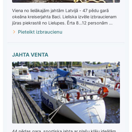
Viena no lielākajām jahtām Latvijā - 47 pēdu garā
okeāna kreiserjahta Baci. Lieliska izvēle izbraucienam
jūras piekrastē no Lielupes. Ērta 8...12 personām ...
Pieteikt izbraucienu
JAHTA VENTA
44 pēdas gara, sportiska jahta ar plašu klāju ideālām