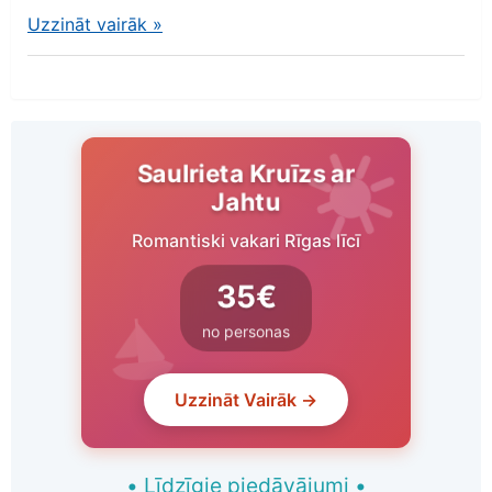
Uzzināt vairāk
»
Saulrieta Kruīzs ar
Jahtu
Romantiski vakari Rīgas līcī
35€
no personas
Uzzināt Vairāk →
•
Līdzīgie piedāvājumi
•