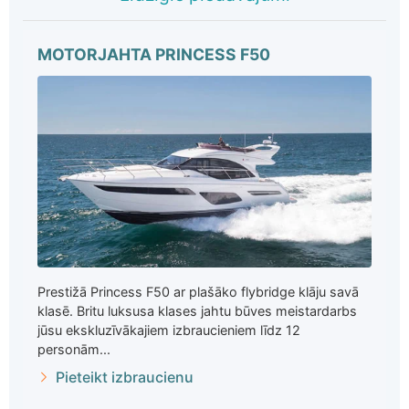
MOTORJAHTA PRINCESS F50
Prestižā Princess F50 ar plašāko flybridge klāju savā
klasē. Britu luksusa klases jahtu būves meistardarbs
jūsu ekskluzīvākajiem izbraucieniem līdz 12
personām...
Pieteikt izbraucienu