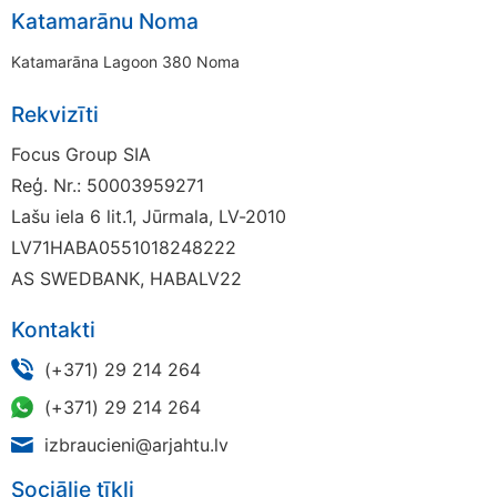
Katamarānu Noma
Katamarāna Lagoon 380 Noma
Rekvizīti
Focus Group SIA
Reģ. Nr.: 50003959271
Lašu iela 6 lit.1, Jūrmala, LV-2010
LV71HABA0551018248222
AS SWEDBANK, HABALV22
Kontakti
(+371) 29 214 264
(+371) 29 214 264
izbraucieni@arjahtu.lv
Sociālie tīkli