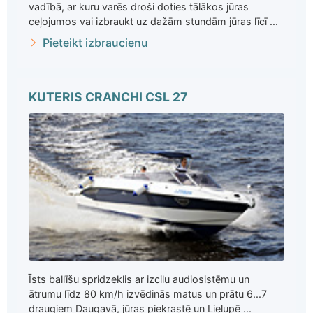
vadībā, ar kuru varēs droši doties tālākos jūras
ceļojumos vai izbraukt uz dažām stundām jūras līcī ...
Pieteikt izbraucienu
KUTERIS CRANCHI CSL 27
Īsts ballīšu spridzeklis ar izcilu audiosistēmu un
ātrumu līdz 80 km/h izvēdinās matus un prātu 6...7
draugiem Daugavā, jūras piekrastē un Lielupē ...