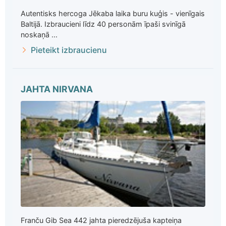
Autentisks hercoga Jēkaba laika buru kuģis - vienīgais
Baltijā. Izbraucieni līdz 40 personām īpaši svinīgā
noskaņā ...
Pieteikt izbraucienu
JAHTA NIRVANA
Franču Gib Sea 442 jahta pieredzējuša kapteiņa