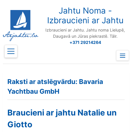
to
content
Jahtu Noma -
Izbraucieni ar Jahtu
Izbraucieni ar Jahtu. Jahtu noma Lielupē,
Daugavā un Jūras piekrastē. Tālr.
+371 29214264
Prima
Menu
Raksti ar atslēgvārdu: Bavaria
Yachtbau GmbH
Braucieni ar jahtu Natalie un
Giotto