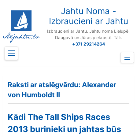
to
content
Jahtu Noma -
Izbraucieni ar Jahtu
Izbraucieni ar Jahtu. Jahtu noma Lielupē,
Daugavā un Jūras piekrastē. Tālr.
+371 29214264
Prima
Menu
Raksti ar atslēgvārdu: Alexander
von Humboldt II
Kādi The Tall Ships Races
2013 burinieki un jahtas būs