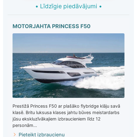
•
Līdzīgie piedāvājumi
•
MOTORJAHTA PRINCESS F50
Prestižā Princess F50 ar plašāko flybridge klāju savā
klasē. Britu luksusa klases jahtu būves meistardarbs
jūsu ekskluzīvākajiem izbraucieniem līdz 12
personām...
Pieteikt izbraucienu