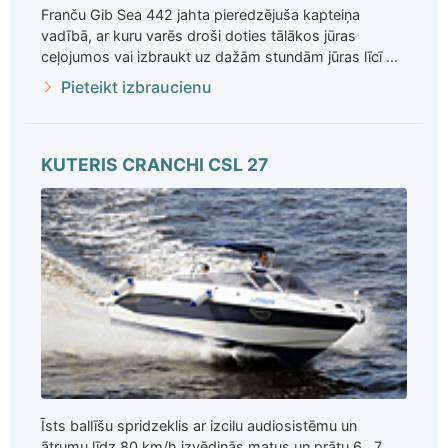
Franču Gib Sea 442 jahta pieredzējuša kapteiņa
vadībā, ar kuru varēs droši doties tālākos jūras
ceļojumos vai izbraukt uz dažām stundām jūras līcī ...
Pieteikt izbraucienu
KUTERIS CRANCHI CSL 27
Īsts ballīšu spridzeklis ar izcilu audiosistēmu un
ātrumu līdz 80 km/h izvēdinās matus un prātu 6...7