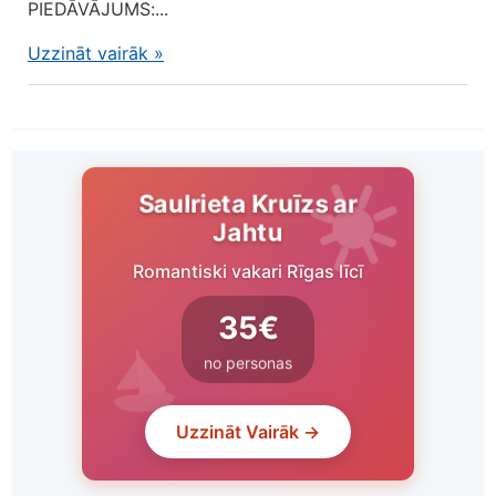
PIEDĀVĀJUMS:...
Uzzināt vairāk
»
Saulrieta Kruīzs ar
Jahtu
Romantiski vakari Rīgas līcī
35€
no personas
Uzzināt Vairāk →