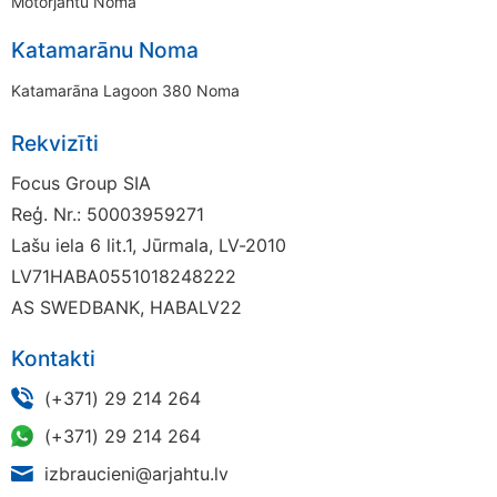
Motorjahtu Noma
Katamarānu Noma
Katamarāna Lagoon 380 Noma
Rekvizīti
Focus Group SIA
Reģ. Nr.: 50003959271
Lašu iela 6 lit.1, Jūrmala, LV-2010
LV71HABA0551018248222
AS SWEDBANK, HABALV22
Kontakti
(+371) 29 214 264
(+371) 29 214 264
izbraucieni@arjahtu.lv