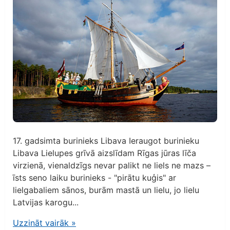
17. gadsimta burinieks Libava Ieraugot burinieku
Libava Lielupes grīvā aizslīdam Rīgas jūras līča
virzienā, vienaldzīgs nevar palikt ne liels ne mazs –
īsts seno laiku burinieks - "pirātu kuģis" ar
lielgabaliem sānos, burām mastā un lielu, jo lielu
Latvijas karogu...
Uzzināt vairāk
»