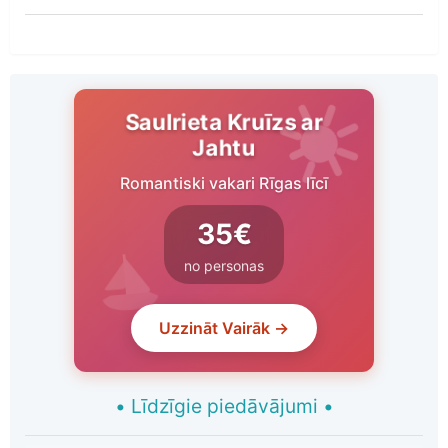
Saulrieta Kruīzs ar
Jahtu
Romantiski vakari Rīgas līcī
35€
no personas
Uzzināt Vairāk →
•
Līdzīgie piedāvājumi
•