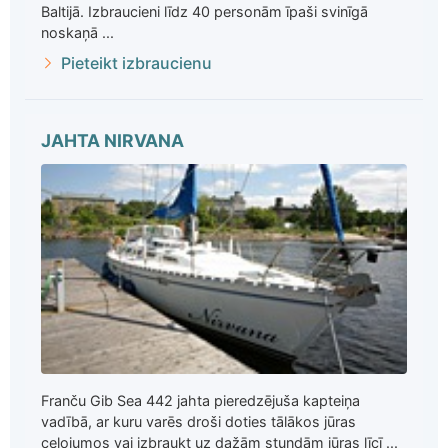
Baltijā. Izbraucieni līdz 40 personām īpaši svinīgā
noskaņā ...
Pieteikt izbraucienu
JAHTA NIRVANA
Franču Gib Sea 442 jahta pieredzējuša kapteiņa
vadībā, ar kuru varēs droši doties tālākos jūras
ceļojumos vai izbraukt uz dažām stundām jūras līcī ...