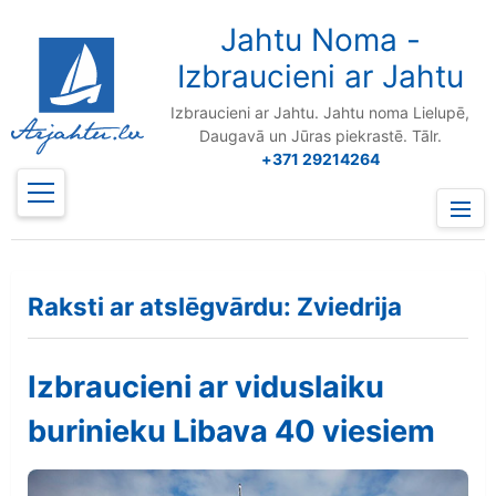
to
content
Jahtu Noma -
Izbraucieni ar Jahtu
Izbraucieni ar Jahtu. Jahtu noma Lielupē,
Daugavā un Jūras piekrastē. Tālr.
+371 29214264
Prima
Menu
Raksti ar atslēgvārdu: Zviedrija
Izbraucieni ar viduslaiku
burinieku Libava 40 viesiem