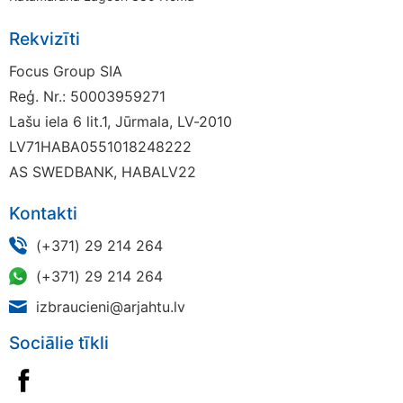
Rekvizīti
Focus Group SIA
Reģ. Nr.: 50003959271
Lašu iela 6 lit.1, Jūrmala, LV-2010
LV71HABA0551018248222
AS SWEDBANK, HABALV22
Kontakti
(+371) 29 214 264
(+371) 29 214 264
izbraucieni@arjahtu.lv
Sociālie tīkli