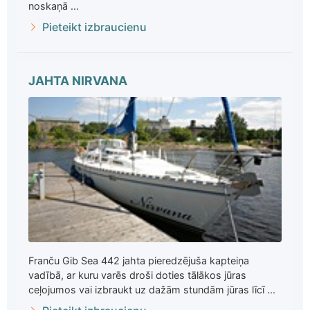
noskaņā ...
Pieteikt izbraucienu
JAHTA NIRVANA
Franču Gib Sea 442 jahta pieredzējuša kapteiņa
vadībā, ar kuru varēs droši doties tālākos jūras
ceļojumos vai izbraukt uz dažām stundām jūras līcī ...