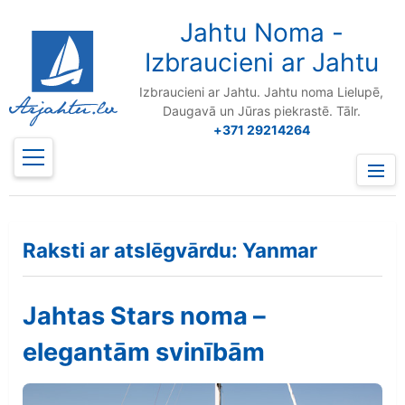
to
content
Jahtu Noma -
Izbraucieni ar Jahtu
Izbraucieni ar Jahtu. Jahtu noma Lielupē,
Daugavā un Jūras piekrastē. Tālr.
+371 29214264
Prima
Menu
Raksti ar atslēgvārdu: Yanmar
Jahtas Stars noma –
elegantām svinībām