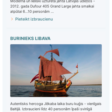
Moderna un lieliski uzturēta jahta Latvijas ūdeņos -
2012. gada Dufour 405 Grand Large jahta smalkai
atpūtai 6...10 personām ...
Pieteikt izbraucienu
BURINIEKS LIBAVA
Autentisks hercoga Jēkaba laika buru kuģis - vienīgais
Baltijā. Izbraucieni līdz 40 personām īpaši svinīgā