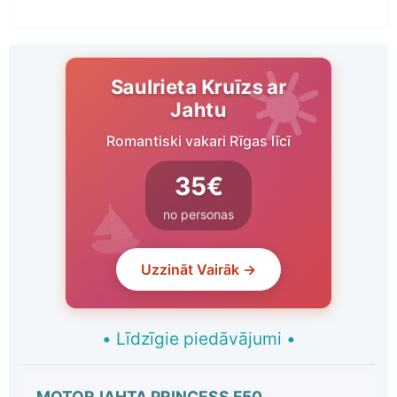
Saulrieta Kruīzs ar
Jahtu
Romantiski vakari Rīgas līcī
35€
no personas
Uzzināt Vairāk →
•
Līdzīgie piedāvājumi
•
MOTORJAHTA PRINCESS F50