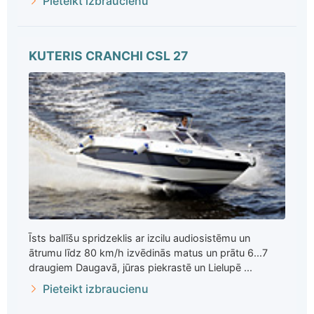
Pieteikt izbraucienu
KUTERIS CRANCHI CSL 27
Īsts ballīšu spridzeklis ar izcilu audiosistēmu un
ātrumu līdz 80 km/h izvēdinās matus un prātu 6...7
draugiem Daugavā, jūras piekrastē un Lielupē ...
Pieteikt izbraucienu