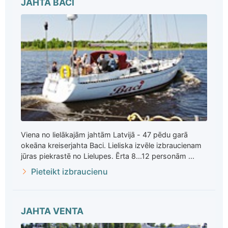
JAHTA BACI
Viena no lielākajām jahtām Latvijā - 47 pēdu garā
okeāna kreiserjahta Baci. Lieliska izvēle izbraucienam
jūras piekrastē no Lielupes. Ērta 8...12 personām ...
Pieteikt izbraucienu
JAHTA VENTA