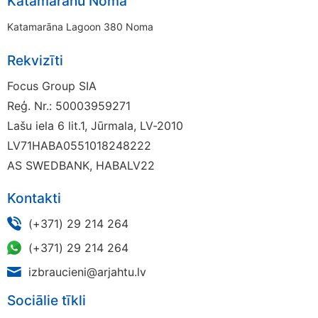
Katamarānu Noma
Katamarāna Lagoon 380 Noma
Rekvizīti
Focus Group SIA
Reģ. Nr.: 50003959271
Lašu iela 6 lit.1, Jūrmala, LV-2010
LV71HABA0551018248222
AS SWEDBANK, HABALV22
Kontakti
(+371) 29 214 264
(+371) 29 214 264
izbraucieni@arjahtu.lv
Sociālie tīkli