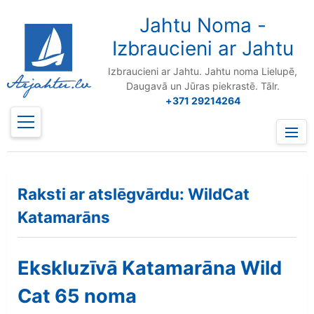
to
content
Jahtu Noma -
Izbraucieni ar Jahtu
Izbraucieni ar Jahtu. Jahtu noma Lielupē,
Daugavā un Jūras piekrastē. Tālr.
+371 29214264
Prima
Menu
Raksti ar atslēgvārdu: WildCat
Katamarāns
Ekskluzīvā Katamarāna Wild
Cat 65 noma