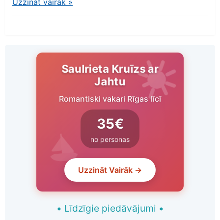
Uzzināt vairāk
»
Saulrieta Kruīzs ar
Jahtu
Romantiski vakari Rīgas līcī
35€
no personas
Uzzināt Vairāk →
•
Līdzīgie piedāvājumi
•