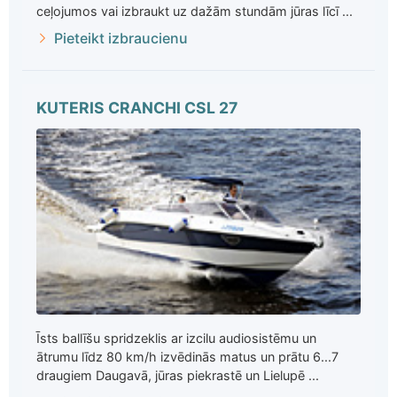
ceļojumos vai izbraukt uz dažām stundām jūras līcī ...
Pieteikt izbraucienu
KUTERIS CRANCHI CSL 27
Īsts ballīšu spridzeklis ar izcilu audiosistēmu un
ātrumu līdz 80 km/h izvēdinās matus un prātu 6...7
draugiem Daugavā, jūras piekrastē un Lielupē ...