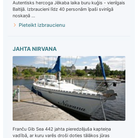
Autentisks hercoga Jēkaba laika buru kuģis - vienīgais
Baltijā. Izbraucieni līdz 40 personām īpaši svinīgā
noskaņā ...
Pieteikt izbraucienu
JAHTA NIRVANA
Franču Gib Sea 442 jahta pieredzējuša kapteiņa
vadībā, ar kuru varēs droši doties tālākos jūras