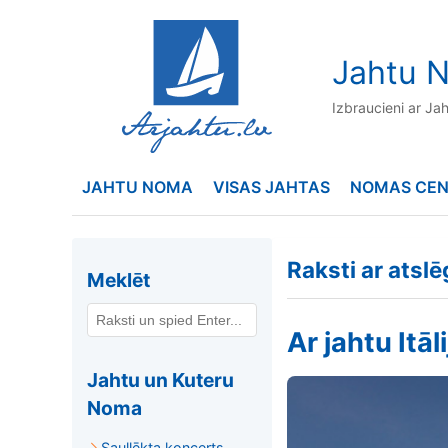
to
content
Jahtu N
Izbraucieni ar Ja
JAHTU NOMA
VISAS JAHTAS
NOMAS CE
Raksti ar atsl
Meklēt
Ar jahtu Itāl
Jahtu un Kuteru
Noma
Saullēkta koncerts