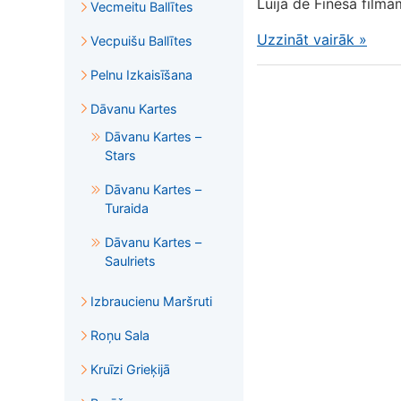
Luija de Finesa film
Vecmeitu Ballītes
Uzzināt vairāk
»
Vecpuišu Ballītes
Pelnu Izkaisīšana
Dāvanu Kartes
Dāvanu Kartes –
Stars
Dāvanu Kartes –
Turaida
Dāvanu Kartes –
Saulriets
Izbraucienu Maršruti
Roņu Sala
Kruīzi Grieķijā