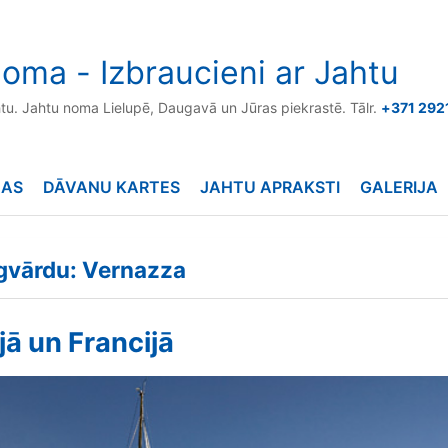
oma - Izbraucieni ar Jahtu
htu. Jahtu noma Lielupē, Daugavā un Jūras piekrastē. Tālr.
+371 292
NAS
DĀVANU KARTES
JAHTU APRAKSTI
GALERIJA
ēgvārdu: Vernazza
ijā un Francijā