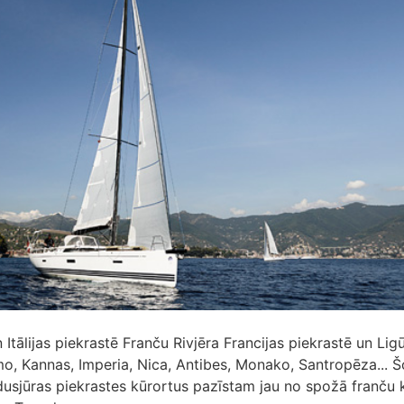
Itālijas piekrastē Franču Rivjēra Francijas piekrastē un Ligū
emo, Kannas, Imperia, Nica, Antibes, Monako, Santropēza... Š
dusjūras piekrastes kūrortus pazīstam jau no spožā franču