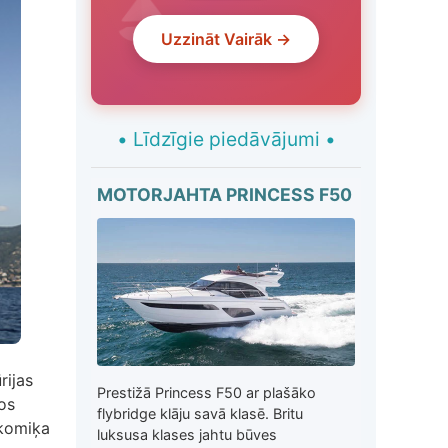
Uzzināt Vairāk →
•
Līdzīgie piedāvājumi
•
MOTORJAHTA PRINCESS F50
rijas
Prestižā Princess F50 ar plašāko
os
flybridge klāju savā klasē. Britu
 komiķa
luksusa klases jahtu būves