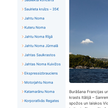
Saulrieta kruīzs – 35€
Jahtu Noma
Kuteru Noma
Jahtu Noma Rīgā
Jahtu Noma Jūrmalā
Jahtas Saulkrastos
Jahtas Noma Kuivižos
Ekspressizbrauciens
Motorjahtu Noma
Burāšana Francijas un 
Katamarānu Noma
krasts Itālijā – Sanr
Korporatīvās Regates
spožos un laiskos Vi