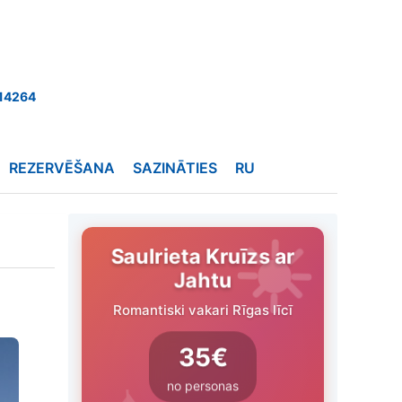
14264
REZERVĒŠANA
SAZINĀTIES
RU
Saulrieta Kruīzs ar
Jahtu
Romantiski vakari Rīgas līcī
35€
no personas