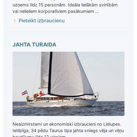
uzņems līdz 15 personām. Ideāla lielākām svinībām
vai nelieliem korporatīviem pasākumiem ...
Pieteikt izbraucienu
JAHTA TURAIDA
Neaizmirstami un ekonomiski izbraucieni no Lielupes.
Ietilpīga, 34 pēdu Taurus tipa jahta sniegs vēja un viļņu
baudījumu līdz 12 viesiem ...