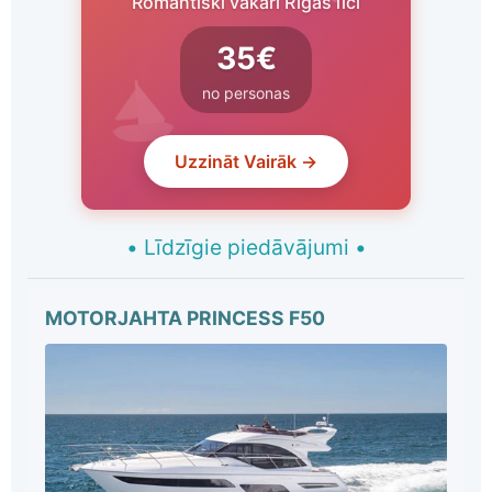
Romantiski vakari Rīgas līcī
35€
no personas
Uzzināt Vairāk →
•
Līdzīgie piedāvājumi
•
MOTORJAHTA PRINCESS F50