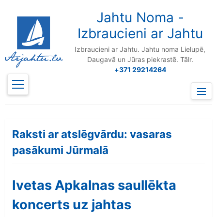
to
content
Jahtu Noma -
Izbraucieni ar Jahtu
Izbraucieni ar Jahtu. Jahtu noma Lielupē,
Daugavā un Jūras piekrastē. Tālr.
+371 29214264
Prima
Menu
Raksti ar atslēgvārdu: vasaras
pasākumi Jūrmalā
Ivetas Apkalnas saullēkta
koncerts uz jahtas