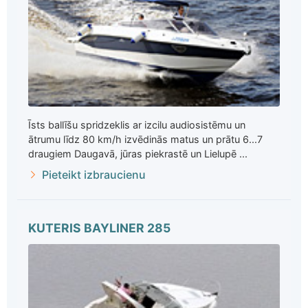
Īsts ballīšu spridzeklis ar izcilu audiosistēmu un
ātrumu līdz 80 km/h izvēdinās matus un prātu 6...7
draugiem Daugavā, jūras piekrastē un Lielupē ...
Pieteikt izbraucienu
KUTERIS BAYLINER 285