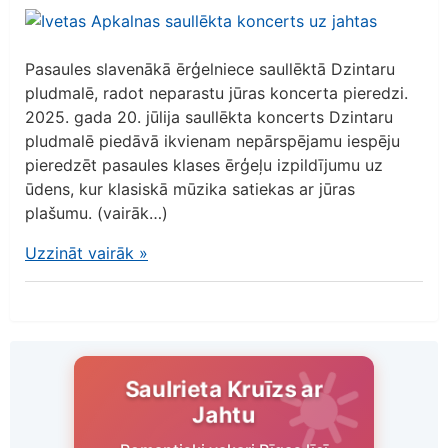
Pasaules slavenākā ērģelniece saullēktā Dzintaru
pludmalē, radot neparastu jūras koncerta pieredzi.
2025. gada 20. jūlija saullēkta koncerts Dzintaru
pludmalē piedāvā ikvienam nepārspējamu iespēju
pieredzēt pasaules klases ērģeļu izpildījumu uz
ūdens, kur klasiskā mūzika satiekas ar jūras
plašumu. (vairāk…)
Uzzināt vairāk
»
Saulrieta Kruīzs ar
Jahtu