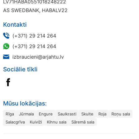
LV71HABA0551018248222
AS SWEDBANK, HABALV22
Kontakti
(+371) 29 214 264
(+371) 29 214 264
izbraucieni@arjahtu.lv
Sociālie tīkli
Mūsu lokācijas:
Rīga
Jūrmala
Engure
Saulkrasti
Skulte
Roja
Roņu sala
Salacgrīva
Kuiviži
Kihnu sala
Sāremā sala