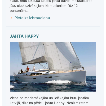
klasē. Britu luksusa klases jahtu būves meistardarbs
jūsu ekskluzīvākajiem izbraucieniem līdz 12
personām...
Pieteikt izbraucienu
JAHTA HAPPY
Viena no modernākajām un lielākajām buru jahtām
Latvijā, dizaina pērle - jahta Happy. Neaizmirstami