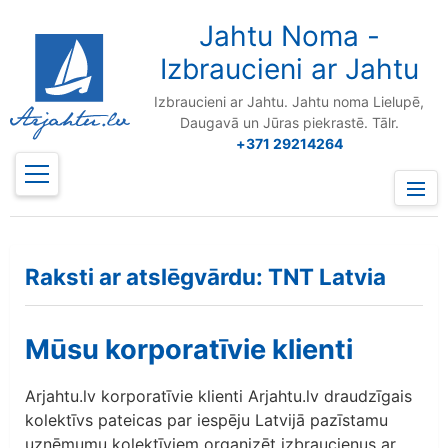
to
content
Jahtu Noma -
Izbraucieni ar Jahtu
Izbraucieni ar Jahtu. Jahtu noma Lielupē,
Daugavā un Jūras piekrastē. Tālr.
+371 29214264
Prima
Menu
Raksti ar atslēgvārdu: TNT Latvia
Mūsu korporatīvie klienti
Arjahtu.lv korporatīvie klienti Arjahtu.lv draudzīgais
kolektīvs pateicas par iespēju Latvijā pazīstamu
uzņēmumu kolektīviem organizēt izbraucienus ar