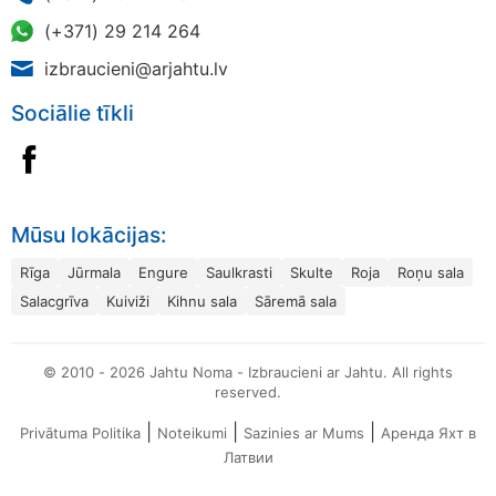
(+371) 29 214 264
izbraucieni@arjahtu.lv
Sociālie tīkli
Mūsu lokācijas:
Rīga
Jūrmala
Engure
Saulkrasti
Skulte
Roja
Roņu sala
Salacgrīva
Kuiviži
Kihnu sala
Sāremā sala
© 2010 - 2026 Jahtu Noma - Izbraucieni ar Jahtu. All rights
reserved.
|
|
|
Privātuma Politika
Noteikumi
Sazinies ar Mums
Аренда Яхт в
Латвии