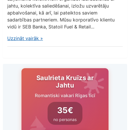
jahtu, kolektīva saliedēšanai, izložu uzvarētāju
apbalvošanai, kā arī, lai pateiktos saviem
sadarbības partneriem. Mūsu korporatīvo klientu
vidū ir SEB Banka, Statoil Fuel & Retail...
Uzzināt vairāk
»
Saulrieta Kruīzs ar
Jahtu
Romantiski vakari Rīgas līcī
35€
no personas