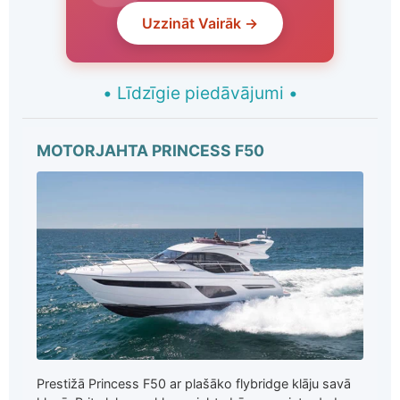
Uzzināt Vairāk →
•
Līdzīgie piedāvājumi
•
MOTORJAHTA PRINCESS F50
Prestižā Princess F50 ar plašāko flybridge klāju savā