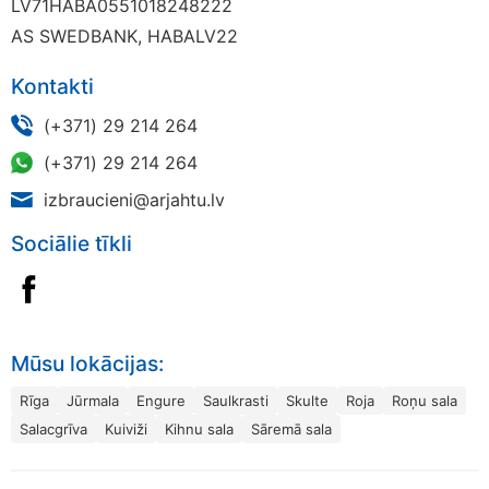
LV71HABA0551018248222
AS SWEDBANK, HABALV22
Kontakti
(+371) 29 214 264
(+371) 29 214 264
izbraucieni@arjahtu.lv
Sociālie tīkli
Mūsu lokācijas:
Rīga
Jūrmala
Engure
Saulkrasti
Skulte
Roja
Roņu sala
Salacgrīva
Kuiviži
Kihnu sala
Sāremā sala