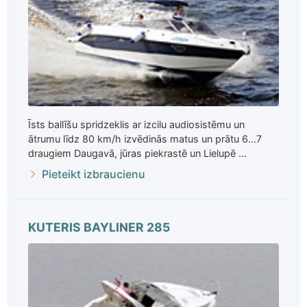
Īsts ballīšu spridzeklis ar izcilu audiosistēmu un
ātrumu līdz 80 km/h izvēdinās matus un prātu 6...7
draugiem Daugavā, jūras piekrastē un Lielupē ...
Pieteikt izbraucienu
KUTERIS BAYLINER 285