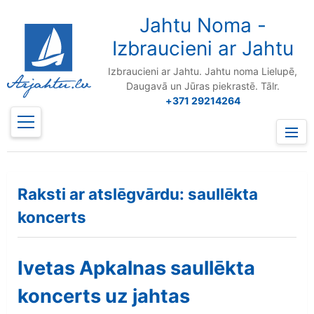
to
content
Jahtu Noma -
Izbraucieni ar Jahtu
Izbraucieni ar Jahtu. Jahtu noma Lielupē,
Daugavā un Jūras piekrastē. Tālr.
+371 29214264
Prima
Menu
Raksti ar atslēgvārdu: saullēkta
koncerts
Ivetas Apkalnas saullēkta
koncerts uz jahtas