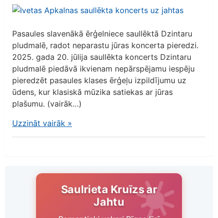
Pasaules slavenākā ērģelniece saullēktā Dzintaru
pludmalē, radot neparastu jūras koncerta pieredzi.
2025. gada 20. jūlija saullēkta koncerts Dzintaru
pludmalē piedāvā ikvienam nepārspējamu iespēju
pieredzēt pasaules klases ērģeļu izpildījumu uz
ūdens, kur klasiskā mūzika satiekas ar jūras
plašumu. (vairāk…)
Uzzināt vairāk
»
Saulrieta Kruīzs ar
Jahtu