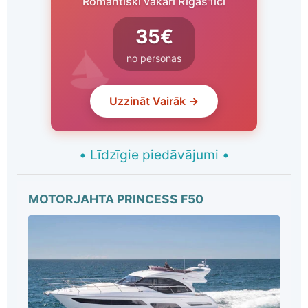
Romantiski vakari Rīgas līcī
35€
no personas
Uzzināt Vairāk →
•
Līdzīgie piedāvājumi
•
MOTORJAHTA PRINCESS F50