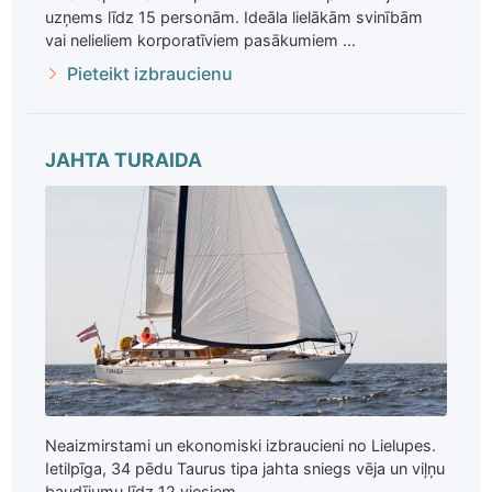
uzņems līdz 15 personām. Ideāla lielākām svinībām
vai nelieliem korporatīviem pasākumiem ...
Pieteikt izbraucienu
JAHTA TURAIDA
Neaizmirstami un ekonomiski izbraucieni no Lielupes.
Ietilpīga, 34 pēdu Taurus tipa jahta sniegs vēja un viļņu
baudījumu līdz 12 viesiem ...