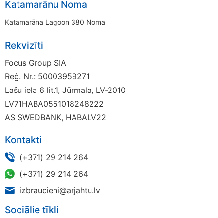
Katamarānu Noma
Katamarāna Lagoon 380 Noma
Rekvizīti
Focus Group SIA
Reģ. Nr.: 50003959271
Lašu iela 6 lit.1, Jūrmala, LV-2010
LV71HABA0551018248222
AS SWEDBANK, HABALV22
Kontakti
(+371) 29 214 264
(+371) 29 214 264
izbraucieni@arjahtu.lv
Sociālie tīkli