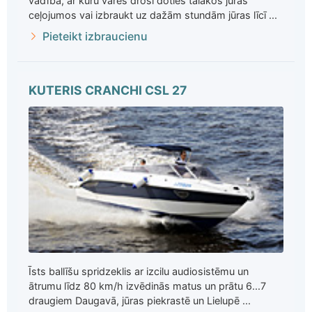
vadībā, ar kuru varēs droši doties tālākos jūras
ceļojumos vai izbraukt uz dažām stundām jūras līcī ...
Pieteikt izbraucienu
KUTERIS CRANCHI CSL 27
Īsts ballīšu spridzeklis ar izcilu audiosistēmu un
ātrumu līdz 80 km/h izvēdinās matus un prātu 6...7
draugiem Daugavā, jūras piekrastē un Lielupē ...