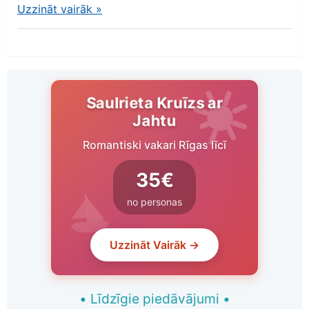
Uzzināt vairāk
»
Saulrieta Kruīzs ar
Jahtu
Romantiski vakari Rīgas līcī
35€
no personas
Uzzināt Vairāk →
•
Līdzīgie piedāvājumi
•