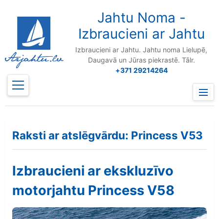
to
content
Jahtu Noma -
Izbraucieni ar Jahtu
Izbraucieni ar Jahtu. Jahtu noma Lielupē,
Daugavā un Jūras piekrastē. Tālr.
+371 29214264
Prima
Menu
Raksti ar atslēgvārdu: Princess V53
Izbraucieni ar ekskluzīvo
motorjahtu Princess V58